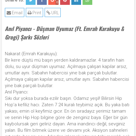
Share to:
0
Email
Print
URL
Anıl Piyancı - Düşman Uyumaz (Ft. Emrah Karakuyu &
Grogi) Şarkı Sözleri
Nakarat (Emrah Karakuyu):
Bir kere düştü mü başın yerden kaldıramazlar. 4 tarafın hain
dolu, su uyur düşman uyumaz. Açılmaya çalışan kapılar arsız,
umutlar aynı. Sabahın habercisi yine bak parçalı bulutlar.
Açılmaya çalışan kapılar arsız, umutlar aynı. Sabahın habercisi
yine bak parçalı bulutlar.
Anıl Piyancı:
Sıkı dur yoksa burada ezilir başın. Odamız yeşil! Bilirsin Hip
Hop'a kefiliz hacı. Zaten 7 24 kuralı teybimiz açık. Bu yaka batı
yakası, emin ol keyfimiz gıcır. En ön sıradayız yerimiz tamam
ve senin Hip Hop bilgine göre de zenginiz baya. Eğer bir gün
kaybolursak geri geliriz dayan. Ama inandırıcı değil, sevginiz
yalan. Bu film bitmek üzere ve devamı yok. Aksiyon sahneleri