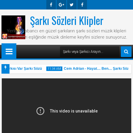
Şarkı Sözleri Klipler
Faceb
Googl
Twitte
Faceb
Ook
E-
R
Ook
Yerli ve yabancı en güzel şarkıların şarkı sözleri müzik klipleri
Plus
karaokeleri eşliğinde müzik dinleme keyfini sizlere sunuyoruz.
 Şarkısı Var Şarkı Sözü
Cem Adrian - Hayat… Ben… Şarkı Sözü
11:34 AM
31
May
2025