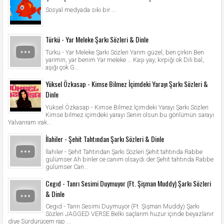
Sosyal medyada sıkı bir ...
Türkü - Yar Meleke Şarkı Sözleri & Dinle
Türkü - Yar Meleke Şarkı Sözleri Yarim güzel, ben çirkin Ben
yarimin, yar benim Yar meleke … Kaşı yay, kirpiği ok Dili bal,
aşığı çok G...
Yüksel Özkasap - Kimse Bilmez İçimdeki Yarayı Şarkı Sözleri &
Dinle
Yüksel Özkasap - Kimse Bilmez İçimdeki Yarayı Şarkı Sözleri
Kimse bilmez içimdeki yarayı Senin olsun bu gönlümün sarayı
Yalvarıram ırak...
İlahiler - Şehit Tahtından Şarkı Sözleri & Dinle
İlahiler - Şehit Tahtından Şarkı Sözleri Şehit tahtında Rabbe
gülümser Ah binler ce canım olsaydı der Şehit tahtında Rabbe
gülümser Can...
Cegıd - Tanrı Sesimi Duymuyor (Ft. Şişman Muddy) Şarkı Sözleri
& Dinle
Cegıd - Tanrı Sesimi Duymuyor (Ft. Şişman Muddy) Şarkı
Sözleri JAGGED VERSE Belki saçlarım huzur içinde beyazlanır
diye Sürdürücem rap ...