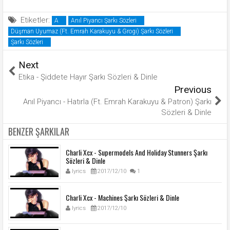
Etiketler:
A
Anıl Piyancı Şarkı Sözleri
Düşman Uyumaz (Ft. Emrah Karakuyu & Grogi) Şarkı Sözleri
Şarkı Sözleri
Next
Etika - Şiddete Hayır Şarkı Sözleri & Dinle
Previous
Anıl Piyancı - Hatırla (Ft. Emrah Karakuyu & Patron) Şarkı
Sözleri & Dinle
BENZER ŞARKILAR
Charli Xcx - Supermodels And Holiday Stunners Şarkı
Sözleri & Dinle
lyrics
2017/12/10
1
Charli Xcx - Machines Şarkı Sözleri & Dinle
lyrics
2017/12/10