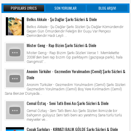
POPULARS LYRICS
SON YORUMLAR
BLOG ARŞIVI
Belkıs Akkale - Şu Dağlar Şarkı Sözleri & Dinle
Belkıs Akkale - Şu Dağlar Şarkı Sözleri Şu Dağlar Kömürdendir
Geçen Gün Ömürdendir Feleğin Bir Guşu Var Pençesi
Demirdendir Hadi Leyli ...
Mister Geng - Rap Bizim Şarkı Sözleri & Dinle
Mister Geng - Rap Bizim Şarkı Sözleri Verse 1: Memlekette
2008'den beri rap bizim Gp parktayım (gazipaşa parkı), hala
Gangmist'...
Anonim Türküler - Gezmedim Yorulmadım (Cemil) Şarkı Sözleri &
Dinle
Anonim Türküler - Gezmedim Yorulmadım (Cemil) Şarkı Sözleri
Gezmedim Yorulmadım (Cemil) Boş Yere Kırılmadım (Cemil)
Sana Benzer Dünyada...
Cemal Öztaş - Seni Tatlı Beni Acı Şarkı Sözleri & Dinle
Cemal Öztaş - Seni Tatlı Beni Acı Şarkı Sözleri İkimizde bir
bahçenin gülüyüz Seni tatlı beni acı yaratmış Sana türlü türlü
meyveler ve...
Çocuk Şarkıları - KIRMIZI BALIK GÖLDE Şarkı Sözleri & Dinle