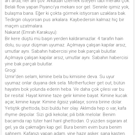
art arda, her anı şov. Arkadan izlemek isteyen tabi meraklı çok.
Belalı flow yapan Piyancı'ya mekanı sor gel. Seninle işimiz yok,
bulaşma bana. Eğer ki çokta görmek istiyorsan uzaklara bak.
Tedirgin oluyorsan pus arkalara. Kaybedersin kalmaz hiç bir
maçım uzatmalara.
Nakarat (Emrah Karakuyu):
Bir kere düştü mü başın yerden kaldıramazlar. 4 tarafın hain
dolu, su uyur düşman uyumaz. Açılmaya çalışan kapılar arsız,
umutlar aynı. Sabahın habercisi yine bak parçalı bulutlar.
Açılmaya çalışan kapılar arsız, umutlar aynı. Sabahın habercisi
yine bak parçalı bulutlar.
Grogi:
İzmir'den selam, kimine bela bu kimisine deva. Su uyur
uyumaz onlar duyana dek sela. Motherfucker get out, bütün
hayatını bok yolunda ederin heba. Ve daha çok çilesi var bu
bir resital. Hayat kimine taze gelir kimine bayat. Kimine kucak
açar, kimine kayar. Kimine ilgisiz yaklaşır, sonra birine dolar.
Yetiştik ghettoda, bizi buldu her olay. Aklımda hep o var, kafa
rhyme depolar. Sizi gidi kekolar, pili bitik melolar. Benim
bacamda rap tüter harıl harıl ghettodan. O yüzden sigaranı at
gel, ya da çakmağını kap gel. Bura benim evim bura benim
sahnem. Kafanızı yapan adam, yine hazır asker, sana kasten.