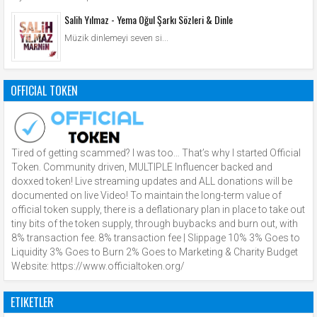
Salih Yılmaz - Yema Oğul Şarkı Sözleri & Dinle
Müzik dinlemeyi seven si...
OFFICIAL TOKEN
Tired of getting scammed? I was too… That’s why I started Official
Token. Community driven, MULTIPLE Influencer backed and
doxxed token! Live streaming updates and ALL donations will be
documented on live Video! To maintain the long-term value of
official token supply, there is a deflationary plan in place to take out
tiny bits of the token supply, through buybacks and burn out, with
8% transaction fee. 8% transaction fee | Slippage 10% 3% Goes to
Liquidity 3% Goes to Burn 2% Goes to Marketing & Charity Budget
Website: https://www.officialtoken.org/
ETIKETLER