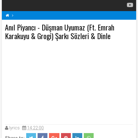
Anıl Piyancı - Düşman Uyumaz (Ft. Emrah
A
Anıl Piyancı Şarkı Sözleri
Karakuyu & Grogi) Şarkı Sözleri & Dinle
Düşman Uyumaz (Ft. Emrah Karakuyu & Grogi) Şarkı Sözleri
Şarkı Sözleri
lyrics
14:22:00