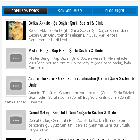
POPULARS LYRICS
SON YORUMLAR
BLOG ARŞIVI
Belkıs Akkale - Şu Dağlar Şarkı Sözleri & Dinle
Belkıs Akkale - Şu Dağlar Şarkı Sözleri Şu Dağlar Kömürdendir
Geçen Gün Ömürdendir Feleğin Bir Guşu Var Pençesi
Demirdendir Hadi Leyli ...
Mister Geng - Rap Bizim Şarkı Sözleri & Dinle
Mister Geng - Rap Bizim Şarkı Sözleri Verse 1: Memlekette
2008'den beri rap bizim Gp parktayım (gazipaşa parkı), hala
Gangmist'...
Anonim Türküler - Gezmedim Yorulmadım (Cemil) Şarkı Sözleri &
Dinle
Anonim Türküler - Gezmedim Yorulmadım (Cemil) Şarkı Sözleri
Gezmedim Yorulmadım (Cemil) Boş Yere Kırılmadım (Cemil)
Sana Benzer Dünyada...
Cemal Öztaş - Seni Tatlı Beni Acı Şarkı Sözleri & Dinle
Cemal Öztaş - Seni Tatlı Beni Acı Şarkı Sözleri İkimizde bir
bahçenin gülüyüz Seni tatlı beni acı yaratmış Sana türlü türlü
meyveler ve...