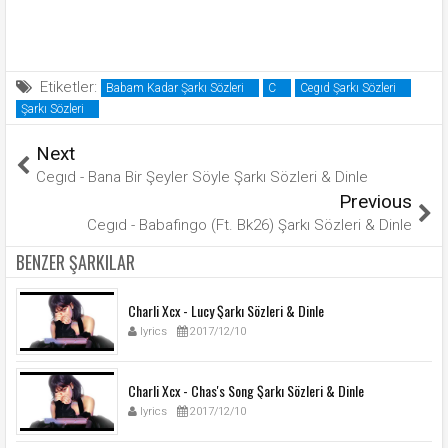
Etiketler:
Babam Kadar Şarkı Sözleri
C
Cegıd Şarkı Sözleri
Şarkı Sözleri
Next
Cegıd - Bana Bir Şeyler Söyle Şarkı Sözleri & Dinle
Previous
Cegıd - Babafingo (Ft. Bk26) Şarkı Sözleri & Dinle
BENZER ŞARKILAR
Charli Xcx - Lucy Şarkı Sözleri & Dinle
lyrics
2017/12/10
Charli Xcx - Chas's Song Şarkı Sözleri & Dinle
lyrics
2017/12/10