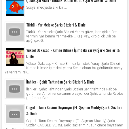
Çocuk Şarkıları - KIRMIZI BALIK GÖLDE Şarkı Sözleri & Dinle
Sosyal medyada sıkı bir ...
Türkü - Yar Meleke Şarkı Sözleri & Dinle
Türkü - Yar Meleke Şarkı Sözleri Yarim güzel, ben çirkin Ben
yarimin, yar benim Yar meleke … Kaşı yay, kirpiği ok Dili bal,
aşığı çok G...
Yüksel Özkasap - Kimse Bilmez İçimdeki Yarayı Şarkı Sözleri &
Dinle
Yüksel Özkasap - Kimse Bilmez İçimdeki Yarayı Şarkı Sözleri
Kimse bilmez içimdeki yarayı Senin olsun bu gönlümün sarayı
Yalvarıram ırak...
İlahiler - Şehit Tahtından Şarkı Sözleri & Dinle
İlahiler - Şehit Tahtından Şarkı Sözleri Şehit tahtında Rabbe
gülümser Ah binler ce canım olsaydı der Şehit tahtında Rabbe
gülümser Can...
Cegıd - Tanrı Sesimi Duymuyor (Ft. Şişman Muddy) Şarkı Sözleri
& Dinle
Cegıd - Tanrı Sesimi Duymuyor (Ft. Şişman Muddy) Şarkı
Sözleri JAGGED VERSE Belki saçlarım huzur içinde beyazlanır