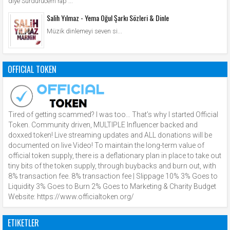
diye Sürdürücem rap ...
Salih Yılmaz - Yema Oğul Şarkı Sözleri & Dinle
Müzik dinlemeyi seven si...
OFFICIAL TOKEN
Tired of getting scammed? I was too… That’s why I started Official
Token. Community driven, MULTIPLE Influencer backed and
doxxed token! Live streaming updates and ALL donations will be
documented on live Video! To maintain the long-term value of
official token supply, there is a deflationary plan in place to take out
tiny bits of the token supply, through buybacks and burn out, with
8% transaction fee. 8% transaction fee | Slippage 10% 3% Goes to
Liquidity 3% Goes to Burn 2% Goes to Marketing & Charity Budget
Website: https://www.officialtoken.org/
ETIKETLER