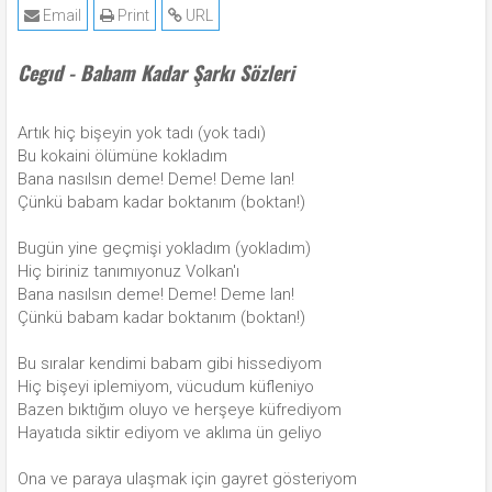
Email
Print
URL
Cegıd - Babam Kadar Şarkı Sözleri
Artık hiç bişeyin yok tadı (yok tadı)
Bu kokaini ölümüne kokladım
Bana nasılsın deme! Deme! Deme lan!
Çünkü babam kadar boktanım (boktan!)
Bugün yine geçmişi yokladım (yokladım)
Hiç biriniz tanımıyonuz Volkan'ı
Bana nasılsın deme! Deme! Deme lan!
Çünkü babam kadar boktanım (boktan!)
Bu sıralar kendimi babam gibi hissediyom
Hiç bişeyi iplemiyom, vücudum küfleniyo
Bazen bıktığım oluyo ve herşeye küfrediyom
Hayatıda siktir ediyom ve aklıma ün geliyo
Ona ve paraya ulaşmak için gayret gösteriyom