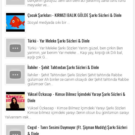
bahçenin gülüyüz Seni tatlı beni acı yaratmış Sana türlü türlü
meyveler ve...
Çocuk Şarkıları - KIRMIZI BALIK GÖLDE Şarkı Sözleri & Dinle
Sosyal medyada sıkı bir ...
Türkü - Yar Meleke Şarkı Sözleri & Dinle
Türkü - Yar Meleke Şarkı Sözleri Yarim güzel, ben çirkin Ben
yarimin, yar benim Yar meleke … Kaşı yay, kirpiği ok Dili bal,
aşığı çok G...
İlahiler - Şehit Tahtından Şarkı Sözleri & Dinle
İlahiler - Şehit Tahtından Şarkı Sözleri Şehit tahtında Rabbe
gülümser Ah binler ce canım olsaydı der Şehit tahtında Rabbe
gülümser Can...
Yüksel Özkasap - Kimse Bilmez İçimdeki Yarayı Şarkı Sözleri &
Dinle
Yüksel Özkasap - Kimse Bilmez İçimdeki Yarayı Şarkı Sözleri
Kimse bilmez içimdeki yarayı Senin olsun bu gönlümün sarayı
Yalvarıram ırak...
Cegıd - Tanrı Sesimi Duymuyor (Ft. Şişman Muddy) Şarkı Sözleri
& Dinle