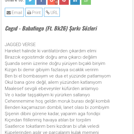
Share to:
0
Email
Print
URL
Cegıd - Babafingo (Ft. Bk26) Şarkı Sözleri
JAGGED VERSE
Hareket halinde ki vantilatörden çıkardım elimi
Birazcık egoistimdir doğru ama çıkarcı değilim
Şuanda senin üzerine doğru yürüyen bıçaklı biriyim
Kızgın bi demir gibiyim fazlasıya sıcaklık veririm
Ben bi el bombasıyım ve dua et yüzünde patlamıyom
Okul bana göre değil, ailem yüzünden katlanıyom
Maalesef sevgili ebeveynler küfürden anlamıyo
Ve o kadar taşşaklıyım ki yürürken sallanıyo
Cehennemime hoş geldin moruk burası değil kombili
Benden kaçamazsın dombili, lanet olası bi zombiyim
Şişenin dibini görene kadar, yaparım aga fondipi
Kıçından fitillenmiş havaya atılan bir torpilim
Saatlerce tokatlarım beni kızdıran bi ufak veledi
Küpelerinden asılır ve parçalarım kulak memeni