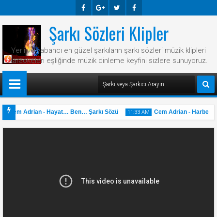
Şarkı Sözleri Klipler
Faceb
Googl
Twitte
Faceb
Ook
E-
R
Ook
Yerli ve yabancı en güzel şarkıların şarkı sözleri müzik klipleri
Plus
karaokeleri eşliğinde müzik dinleme keyfini sizlere sunuyoruz.
Cem Adrian - Hayat… Ben… Şarkı Sözü
Cem Adrian - Harbe Giden
11:33 AM
31
May
2025