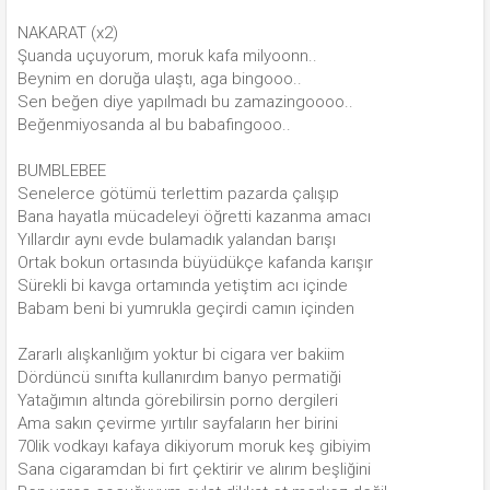
NAKARAT (x2)
Şuanda uçuyorum, moruk kafa milyoonn..
Beynim en doruğa ulaştı, aga bingooo..
Sen beğen diye yapılmadı bu zamazingoooo..
Beğenmiyosanda al bu babafingooo..
BUMBLEBEE
Senelerce götümü terlettim pazarda çalışıp
Bana hayatla mücadeleyi öğretti kazanma amacı
Yıllardır aynı evde bulamadık yalandan barışı
Ortak bokun ortasında büyüdükçe kafanda karışır
Sürekli bi kavga ortamında yetiştim acı içinde
Babam beni bi yumrukla geçirdi camın içinden
Zararlı alışkanlığım yoktur bi cigara ver bakiim
Dördüncü sınıfta kullanırdım banyo permatiği
Yatağımın altında görebilirsin porno dergileri
Ama sakın çevirme yırtılır sayfaların her birini
70lik vodkayı kafaya dikiyorum moruk keş gibiyim
Sana cigaramdan bi fırt çektirir ve alırım beşliğini