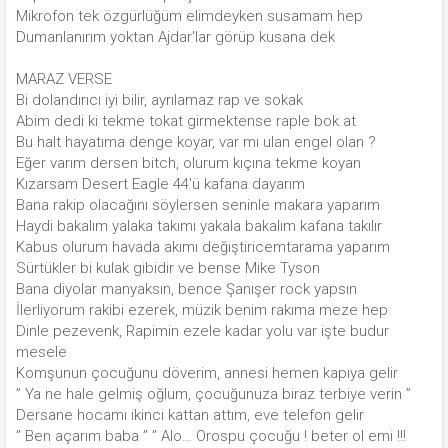
Mikrofon tek özgürlüğüm elimdeyken susamam hep
Dumanlanırım yoktan Ajdar'lar görüp kusana dek
MARAZ VERSE
Bi dolandırıcı iyi bilir, ayrılamaz rap ve sokak
Abim dedi ki tekme tokat girmektense raple bok at
Bu halt hayatıma denge koyar, var mı ulan engel olan ?
Eğer varım dersen bitch, olurum kıçına tekme koyan
Kızarsam Desert Eagle 44'ü kafana dayarım
Bana rakip olacağını söylersen seninle makara yaparım
Haydi bakalım yalaka takımı yakala bakalım kafana takılır
Kabus olurum havada akımı değiştiricemtarama yaparım
Sürtükler bi kulak gibidir ve bense Mike Tyson
Bana diyolar manyaksın, bence Şanışer rock yapsın
İlerliyorum rakibi ezerek, müzik benim rakıma meze hep
Dinle pezevenk, Rapimin ezele kadar yolu var işte budur
mesele
Komşunun çocuğunu döverim, annesi hemen kapıya gelir
” Ya ne hale gelmiş oğlum, çocuğunuza biraz terbiye verin ”
Dersane hocamı ikinci kattan attım, eve telefon gelir
” Ben açarım baba ” ” Alo… Orospu çocuğu ! beter ol emi !!!