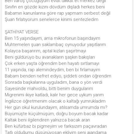
Ben varoş çocuğuyum evlat dikkat et merkez değil
Sınıfın en gözde kızını dövdüm dışladı herkes beni
Babamın kanunlarına göre rap yapmam serbest değil
Şuan fırlatıyorum senelerce kinimi sentezledim
ŞATHİYAT VERSE
Ben 15 yaşındayım, ama mikrofonun başındayım
Muhtemelen şuan saklambaç oynuyodur yaşıtlarım
Kolayca başarırım, aptal kızları şaşırtmayı
Beni güldürüyo bu avanakların şaşkın bakışları
Çok erken yaşta öğrendim ben hayatı sırtlamayı
11 yaşında, rap alemindeydim, ben bi fırlamayım
Babam benden nefret ediyo, şiddeti ondan öğrendim
Sonrada başkalarına uyguladım, bana o yön verdi
Sayesinde mahvoldu, bitti benim duygularım
Migrenimi ikiye katladı, kalır her gece uykum yarım
İngilizce öğretmenim olacak o kaltağı yumrukladım
Her gün okul kurulundayım, atılsamda umrumda mı?
Büyümüşte küçülmüşüm, doğru boyum bacak kadar
Kaltak beni ilgilendiren yalnızca bacak aran
Ben küfürbaz bi pigmeyim ve farksızım paçavradan
Tatlı olduğumu düşünüyosan ekliyim seni ajandama