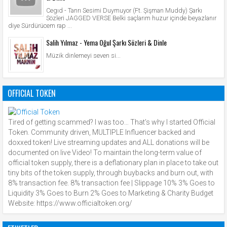
Cegıd - Tanrı Sesimi Duymuyor (Ft. Şişman Muddy) Şarkı
Sözleri JAGGED VERSE Belki saçlarım huzur içinde beyazlanır
diye Sürdürücem rap ...
Salih Yılmaz - Yema Oğul Şarkı Sözleri & Dinle
Müzik dinlemeyi seven si...
OFFICIAL TOKEN
Tired of getting scammed? I was too… That’s why I started Official
Token. Community driven, MULTIPLE Influencer backed and
doxxed token! Live streaming updates and ALL donations will be
documented on live Video! To maintain the long-term value of
official token supply, there is a deflationary plan in place to take out
tiny bits of the token supply, through buybacks and burn out, with
8% transaction fee. 8% transaction fee | Slippage 10% 3% Goes to
Liquidity 3% Goes to Burn 2% Goes to Marketing & Charity Budget
Website: https://www.officialtoken.org/