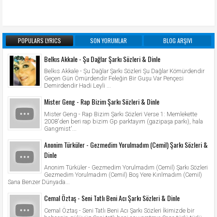
POPULARS LYRICS
SON YORUMLAR
BLOG ARŞIVI
Belkıs Akkale - Şu Dağlar Şarkı Sözleri & Dinle
Belkıs Akkale - Şu Dağlar Şarkı Sözleri Şu Dağlar Kömürdendir
Geçen Gün Ömürdendir Feleğin Bir Guşu Var Pençesi
Demirdendir Hadi Leyli ...
Mister Geng - Rap Bizim Şarkı Sözleri & Dinle
Mister Geng - Rap Bizim Şarkı Sözleri Verse 1: Memlekette
2008'den beri rap bizim Gp parktayım (gazipaşa parkı), hala
Gangmist'...
Anonim Türküler - Gezmedim Yorulmadım (Cemil) Şarkı Sözleri &
Dinle
Anonim Türküler - Gezmedim Yorulmadım (Cemil) Şarkı Sözleri
Gezmedim Yorulmadım (Cemil) Boş Yere Kırılmadım (Cemil)
Sana Benzer Dünyada...
Cemal Öztaş - Seni Tatlı Beni Acı Şarkı Sözleri & Dinle
Cemal Öztaş - Seni Tatlı Beni Acı Şarkı Sözleri İkimizde bir