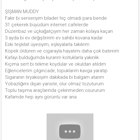
ŞİŞMAN MUDDY
Fakir bi serseriyim bilader hiç olmadı para bende
31 çekerek büyüdüm internet cafelerde
Düzenbaz ve üçkağatçıyım her zaman kolaya kaçan
3 ayda bi ev değiştiririm ev sahibi kovana kadar
Eski teşkilat üyesiyim, eşkiyalarla takılırım
Köpek öldüren ve cigarayla hayatımı daha çok batırırım
Kafayı bulduğumda kurarım koltuklarla yakınlık
Kıçıma sert bi tekme koydular ve okuldan atıldım
Eğlencelerim çılgıncadır, topuklarım kavga yaratıp
Sigaranın tiryakisiyim dakikada bi balgam atarım
Yobazlığımı dışarı yansıtır, olur olmaz tozuturum
Toplu taşıma araçlarında çekinmeden osururum
Kafamde hep aynı görüntü var ana