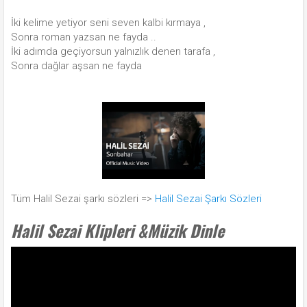
İki kelime yetiyor seni seven kalbi kırmaya ,
Sonra roman yazsan ne fayda ..
İki adımda geçiyorsun yalnızlık denen tarafa ,
Sonra dağlar aşsan ne fayda
Tüm Halil Sezai şarkı sözleri =>
Halil Sezai Şarkı Sözleri
Halil Sezai Klipleri &Müzik Dinle