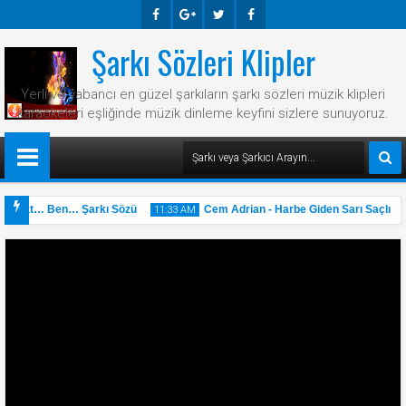
Şarkı Sözleri Klipler
Faceb
Googl
Twitte
Faceb
Ook
E-
R
Ook
Yerli ve yabancı en güzel şarkıların şarkı sözleri müzik klipleri
Plus
karaokeleri eşliğinde müzik dinleme keyfini sizlere sunuyoruz.
Hayat… Ben… Şarkı Sözü
Cem Adrian - Harbe Giden Sarı Saçlı Çoc
11:33 AM
31
May
2025