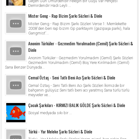
Geçen Gün Ömürdendir Feleğin Bir Guşu Var Pençesi
Demirdendir Hadi Leyli ...
Mister Geng - Rap Bizim Şarkı Sözleri & Dinle
Mister Geng - Rap Bizim Şarkı Sözleri Verse 1: Memlekette
2008'den beri rap bizim Gp parktayım (gazipaşa parkı), hala
Gangmist'...
Anonim Türküler - Gezmedim Yorulmadım (Cemil) Şarkı Sözleri &
Dinle
Anonim Türküler - Gezmedim Yorulmadım (Cemil) Şarkı Sözleri
Gezmedim Yorulmadım (Cemil) Boş Yere Kırılmadım (Cemil)
Sana Benzer Dünyada...
Cemal Öztaş - Seni Tatlı Beni Acı Şarkı Sözleri & Dinle
Cemal Öztaş - Seni Tatlı Beni Acı Şarkı Sözleri İkimizde bir
bahçenin gülüyüz Seni tatlı beni acı yaratmış Sana türlü türlü
meyveler ve...
Çocuk Şarkıları - KIRMIZI BALIK GÖLDE Şarkı Sözleri & Dinle
Sosyal medyada sıkı bir ...
Türkü - Yar Meleke Şarkı Sözleri & Dinle