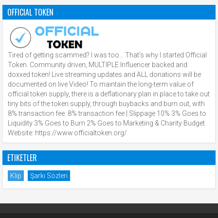
OFFICIAL TOKEN
Tired of getting scammed? I was too… That’s why I started Official
Token. Community driven, MULTIPLE Influencer backed and
doxxed token! Live streaming updates and ALL donations will be
documented on live Video! To maintain the long-term value of
official token supply, there is a deflationary plan in place to take out
tiny bits of the token supply, through buybacks and burn out, with
8% transaction fee. 8% transaction fee | Slippage 10% 3% Goes to
Liquidity 3% Goes to Burn 2% Goes to Marketing & Charity Budget
Website: https://www.officialtoken.org/
ETIKETLER
Klip
Şarkı Sözleri