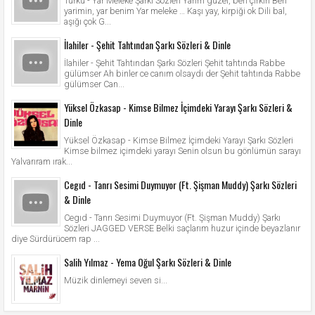
Türkü - Yar Meleke Şarkı Sözleri Yarim güzel, ben çirkin Ben
yarimin, yar benim Yar meleke … Kaşı yay, kirpiği ok Dili bal,
aşığı çok G...
İlahiler - Şehit Tahtından Şarkı Sözleri & Dinle
İlahiler - Şehit Tahtından Şarkı Sözleri Şehit tahtında Rabbe
gülümser Ah binler ce canım olsaydı der Şehit tahtında Rabbe
gülümser Can...
Yüksel Özkasap - Kimse Bilmez İçimdeki Yarayı Şarkı Sözleri &
Dinle
Yüksel Özkasap - Kimse Bilmez İçimdeki Yarayı Şarkı Sözleri
Kimse bilmez içimdeki yarayı Senin olsun bu gönlümün sarayı
Yalvarıram ırak...
Cegıd - Tanrı Sesimi Duymuyor (Ft. Şişman Muddy) Şarkı Sözleri
& Dinle
Cegıd - Tanrı Sesimi Duymuyor (Ft. Şişman Muddy) Şarkı
Sözleri JAGGED VERSE Belki saçlarım huzur içinde beyazlanır
diye Sürdürücem rap ...
Salih Yılmaz - Yema Oğul Şarkı Sözleri & Dinle
Müzik dinlemeyi seven si...