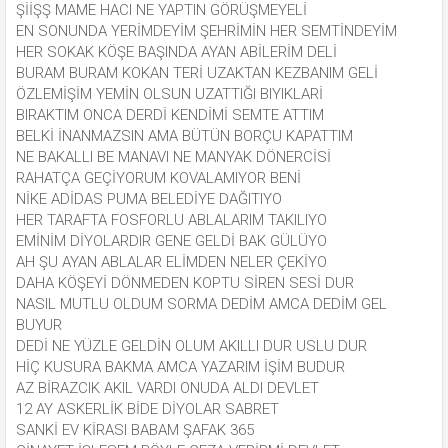
ŞİİŞŞ MAME HACI NE YAPTIN GÖRÜŞMEYELİ
EN SONUNDA YERİMDEYİM ŞEHRİMİN HER SEMTİNDEYİM
HER SOKAK KÖŞE BAŞINDA AYAN ABİLERİM DELİ
BURAM BURAM KOKAN TERİ UZAKTAN KEZBANIM GELİ
ÖZLEMİŞİM YEMİN OLSUN UZATTIĞI BIYIKLARİ
BIRAKTIM ONCA DERDİ KENDİMİ SEMTE ATTIM
BELKİ İNANMAZSIN AMA BÜTÜN BORÇU KAPATTIM
NE BAKALLI BE MANAVI NE MANYAK DÖNERCİSİ
RAHATÇA GEÇİYORUM KOVALAMIYOR BENİ
NİKE ADİDAS PUMA BELEDİYE DAĞITIYO
HER TARAFTA FOSFORLU ABLALARIM TAKILIYO
EMİNİM DİYOLARDIR GENE GELDİ BAK GÜLÜYO
AH ŞU AYAN ABLALAR ELİMDEN NELER ÇEKİYO
DAHA KÖŞEYİ DÖNMEDEN KOPTU SİREN SESİ DUR
NASIL MUTLU OLDUM SORMA DEDİM AMCA DEDİM GEL
BUYUR
DEDİ NE YÜZLE GELDİN OLUM AKILLI DUR USLU DUR
HİÇ KUSURA BAKMA AMCA YAZARIM İŞİM BUDUR
AZ BİRAZCIK AKIL VARDI ONUDA ALDI DEVLET
12 AY ASKERLİK BİDE DİYOLAR SABRET
SANKİ EV KİRASI BABAM ŞAFAK 365