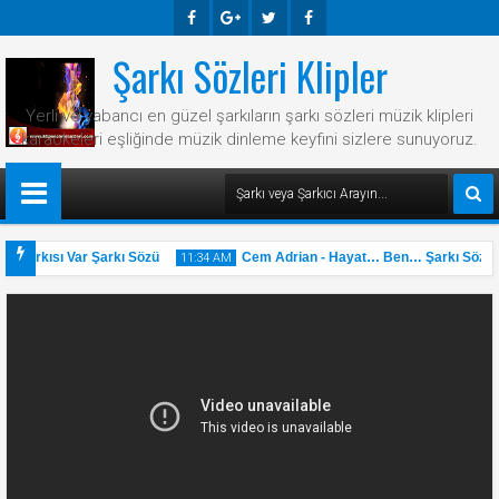
Şarkı Sözleri Klipler
Faceb
Googl
Twitte
Faceb
Ook
E-
R
Ook
Yerli ve yabancı en güzel şarkıların şarkı sözleri müzik klipleri
Plus
karaokeleri eşliğinde müzik dinleme keyfini sizlere sunuyoruz.
 Şarkısı Var Şarkı Sözü
Cem Adrian - Hayat… Ben… Şarkı Sözü
11:34 AM
31
May
2025