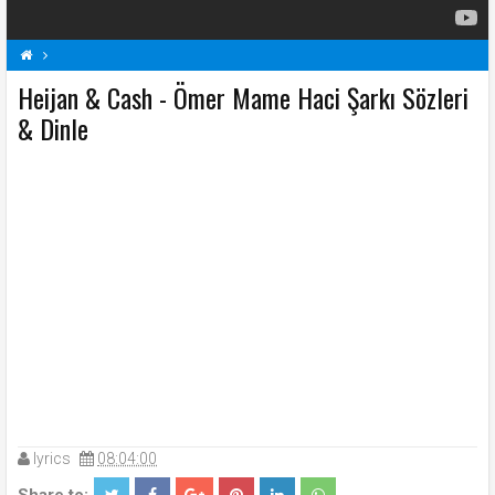
Heijan & Cash - Ömer Mame Haci Şarkı Sözleri
H
Heijan & Cash Şarkı Sözleri
Ömer Mame Haci Şarkı Sözleri
Şarkı Sözleri
& Dinle
lyrics
08:04:00