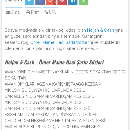
Share to:
0
Email
Print
URL
Sosyal medyada sıkı bir takipçi kitlesi olan
Heijan & Cash
yine
en güzel şarkılarından biriyle sitemizde. Sanatçının
seslendirdiği
Ömer Mame Haci Şarkı Sözleri
ni ve müziklerini
dilemeniz için kliplerini sizin için sitemize ekledik.
Heijan & Cash - Ömer Mame Haci Şarkı Sözleri
AMAN YİNE GİYİNMİŞTE NAYKLARINI GEÇER SOKAKTAN GEÇER
SOKAKTAN
AMAN BIYIKLARI AĞZINA KARIŞMIŞTAAĞĞ KEZBAN
YIKILSIN BU DÜNYA HİÇ UMRUMDA DEĞİL
SAR GELSİN CİGARAMI SARHOŞAM KEŞ DEĞİL
YIKILSIN BU DÜNYA HİÇ UMRUMDA DEĞİL
SAR GELSİN CİGARAMI SARHOŞAM KEŞ DEĞİL
ESSELAMUN ALEYKÜM LAN PİYASANIN DELİLERİ
GERİ GELDİM NEŞENİZ VE HER TARAFTA SİREN SESİ
AMCALARSA KLİPLERDE ÇINLIYOR HEİJANIN SESİ