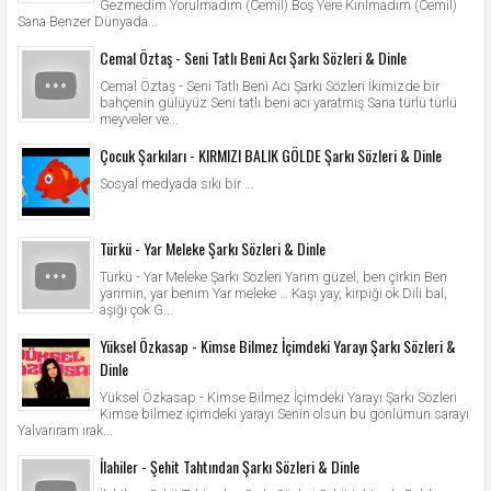
Gezmedim Yorulmadım (Cemil) Boş Yere Kırılmadım (Cemil)
Sana Benzer Dünyada...
Cemal Öztaş - Seni Tatlı Beni Acı Şarkı Sözleri & Dinle
Cemal Öztaş - Seni Tatlı Beni Acı Şarkı Sözleri İkimizde bir
bahçenin gülüyüz Seni tatlı beni acı yaratmış Sana türlü türlü
meyveler ve...
Çocuk Şarkıları - KIRMIZI BALIK GÖLDE Şarkı Sözleri & Dinle
Sosyal medyada sıkı bir ...
Türkü - Yar Meleke Şarkı Sözleri & Dinle
Türkü - Yar Meleke Şarkı Sözleri Yarim güzel, ben çirkin Ben
yarimin, yar benim Yar meleke … Kaşı yay, kirpiği ok Dili bal,
aşığı çok G...
Yüksel Özkasap - Kimse Bilmez İçimdeki Yarayı Şarkı Sözleri &
Dinle
Yüksel Özkasap - Kimse Bilmez İçimdeki Yarayı Şarkı Sözleri
Kimse bilmez içimdeki yarayı Senin olsun bu gönlümün sarayı
Yalvarıram ırak...
İlahiler - Şehit Tahtından Şarkı Sözleri & Dinle