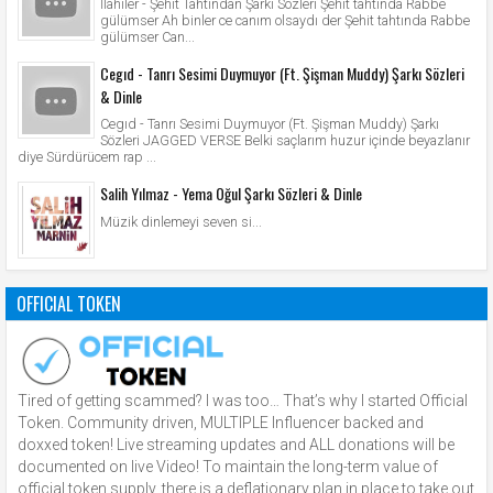
İlahiler - Şehit Tahtından Şarkı Sözleri Şehit tahtında Rabbe
gülümser Ah binler ce canım olsaydı der Şehit tahtında Rabbe
gülümser Can...
Cegıd - Tanrı Sesimi Duymuyor (Ft. Şişman Muddy) Şarkı Sözleri
& Dinle
Cegıd - Tanrı Sesimi Duymuyor (Ft. Şişman Muddy) Şarkı
Sözleri JAGGED VERSE Belki saçlarım huzur içinde beyazlanır
diye Sürdürücem rap ...
Salih Yılmaz - Yema Oğul Şarkı Sözleri & Dinle
Müzik dinlemeyi seven si...
OFFICIAL TOKEN
Tired of getting scammed? I was too… That’s why I started Official
Token. Community driven, MULTIPLE Influencer backed and
doxxed token! Live streaming updates and ALL donations will be
documented on live Video! To maintain the long-term value of
official token supply, there is a deflationary plan in place to take out