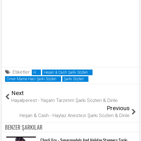
Etiketler:
H
Heijan & Cash Şarkı Sözleri
Ömer Mame Haci Şarkı Sözleri
Şarkı Sözleri
Next
Hayalperest - Yaşam Tarzımm Şarkı Sözleri & Dinle
Previous
Heijan & Cash - Haylaz Anestezi Şarkı Sözleri & Dinle
BENZER ŞARKILAR
Charli Xcx - Supermodels And Holiday Stunners Şarkı