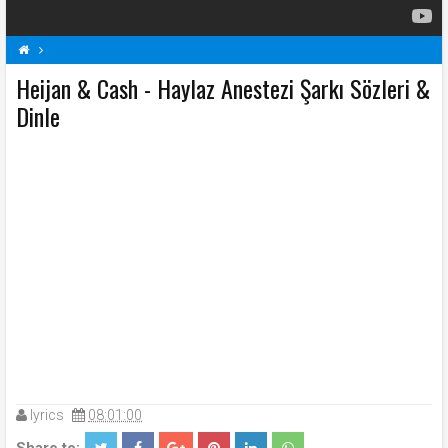
Heijan & Cash - Haylaz Anestezi Şarkı Sözleri &
H
Haylaz Anestezi Şarkı Sözleri
Heijan & Cash Şarkı Sözleri
Şarkı Sözleri
Dinle
lyrics
08:01:00