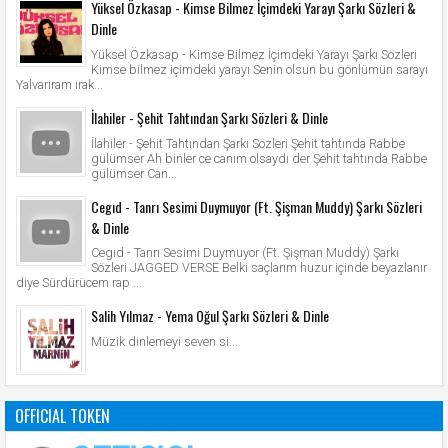
Yüksel Özkasap - Kimse Bilmez İçimdeki Yarayı Şarkı Sözleri &
Dinle
Yüksel Özkasap - Kimse Bilmez İçimdeki Yarayı Şarkı Sözleri
Kimse bilmez içimdeki yarayı Senin olsun bu gönlümün sarayı
Yalvarıram ırak...
İlahiler - Şehit Tahtından Şarkı Sözleri & Dinle
İlahiler - Şehit Tahtından Şarkı Sözleri Şehit tahtında Rabbe
gülümser Ah binler ce canım olsaydı der Şehit tahtında Rabbe
gülümser Can...
Cegıd - Tanrı Sesimi Duymuyor (Ft. Şişman Muddy) Şarkı Sözleri
& Dinle
Cegıd - Tanrı Sesimi Duymuyor (Ft. Şişman Muddy) Şarkı
Sözleri JAGGED VERSE Belki saçlarım huzur içinde beyazlanır
diye Sürdürücem rap ...
Salih Yılmaz - Yema Oğul Şarkı Sözleri & Dinle
Müzik dinlemeyi seven si...
OFFICIAL TOKEN