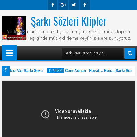
Şarkı Sözleri Klipler
Faceb
Googl
Twitte
Faceb
Ook
E-
R
Ook
Yerli ve yabancı en güzel şarkıların şarkı sözleri müzik klipleri
Plus
karaokeleri eşliğinde müzik dinleme keyfini sizlere sunuyoruz.
Şarkısı Var Şarkı Sözü
Cem Adrian - Hayat… Ben… Şarkı Sözü
11:34 AM
31
May
2025