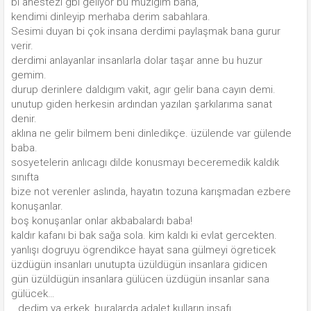
bi anestezi gbi geliyor bu müzigim bana,
kendimi dinleyip merhaba derim sabahlara.
Sesimi duyan bi çok insana derdimi paylaşmak bana gurur
verir.
derdimi anlayanlar insanlarla dolar taşar anne bu huzur
gemim.
durup derinlere daldıgım vakit, agır gelir bana cayın demi.
unutup giden herkesin ardından yazılan şarkılarıma sanat
denir.
aklına ne gelir bilmem beni dinledikçe. üzülende var gülende
baba.
sosyetelerin anlıcagı dilde konusmayı beceremedik kaldık
sınıfta
bize not verenler aslında, hayatın tozuna karışmadan ezbere
konuşanlar.
boş konuşanlar onlar akbabalardı baba!
kaldır kafanı bi bak sağa sola. kim kaldı ki evlat gercekten.
yanlışı dogruyu ögrendikce hayat sana gülmeyi ögreticek
üzdügün insanları unutupta üzüldügün insanlara gidicen
gün üzüldügün insanlara gülücen üzdügün insanlar sana
gülücek…
…dedim ya erkek, buralarda adalet kulların insafı.