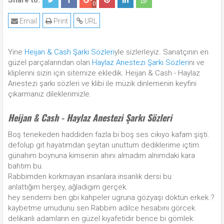
Share to:
0
Email
Print
URL
Yine
Heijan & Cash Şarkı Sözleri
yle sizlerleyiz. Sanatçının en
güzel parçalarından olan
Haylaz Anestezi Şarkı Sözleri
ni ve
kliplerini sizin için sitemize ekledik. Heijan & Cash - Haylaz
Anestezi şarkı sözleri ve klibi ile müzik dinlemenin keyfini
çıkarmanız dileklerimizle.
Heijan & Cash - Haylaz Anestezi Şarkı Sözleri
Boş tenekeden haddiden fazla bi boş ses cıkıyo kafam şişti.
defolup git hayatımdan şeytan unuttum dediklerime içtim.
günahım boynuna kimsenin ahını almadım alnımdaki kara
bahtım bu.
Rabbimden korkmayan insanlara insanlık dersi bu
anlattığım herşey, ağladıgım gerçek.
hey sendemi ben gbi kahpeler ugruna gözyaşı döktün erkek.?
kaybetme umudunu sen Rabbim adilce hesabını görcek.
delikanlı adamların en güzel kıyafetidir bence bi gömlek.