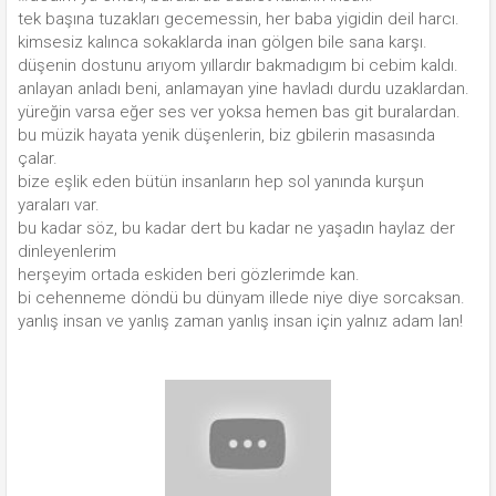
tek başına tuzakları gecemessin, her baba yigidin deil harcı.
kimsesiz kalınca sokaklarda inan gölgen bile sana karşı.
düşenin dostunu arıyom yıllardır bakmadıgım bi cebim kaldı.
anlayan anladı beni, anlamayan yine havladı durdu uzaklardan.
yüreğin varsa eğer ses ver yoksa hemen bas git buralardan.
bu müzik hayata yenik düşenlerin, biz gbilerin masasında
çalar.
bize eşlik eden bütün insanların hep sol yanında kurşun
yaraları var.
bu kadar söz, bu kadar dert bu kadar ne yaşadın haylaz der
dinleyenlerim
herşeyim ortada eskiden beri gözlerimde kan.
bi cehenneme döndü bu dünyam illede niye diye sorcaksan.
yanlış insan ve yanlış zaman yanlış insan için yalnız adam lan!