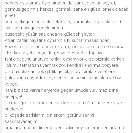
herkese yakışmaz öyle birader, delikanlı adamları seyret,
görmüş geçirmiş herkesi görmek, sana en güzel örnek olacak
elbet.
üstündeki gömlegi delecek kalleş, vuracak sırttan, akacak bir
kan , zamanı geleccek birgün.
düşecekti yüzün sıra onda ve gülecek şeytan…
Atılan zarlar, hayatına oynanmış bi kumar masasından,
Bazen rus ruletine döner ekran, şansıma, bahtıma ne çıkarsa.
..Korkaklar yol aldı çoktan, sayılı cesaretini toplayan.
fani oldugunu unutuyor onlar. oynamıyor ki be bizimle korkan.
,,ölümü tatmadan uyanmak zor, kendini kandırma boşyere.
biz bu sokakları çok gitttik geldik, sırayı bıraktık veletlere.
çok zıvana düşürdük köşelerine, bu şehir kazan oldu ve biz
kepçe.
hani biz söz varya heryerde geçer, umuda vurulmaz anne
kelepçe!
bu müziğimi dinlemeden kötülersen, müziğimi arabesk diye
nitelersen,
bi köşede şarkılarımı dinlerken, görünürsen ki
şaşırmayacagım.
ama anlamadan dinleme beni sakın hey, dinlemeden anlama .