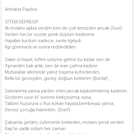
Antrakta Paydos
SİTEM DEPRESİF:
İlk molamı aşkta verdim ben de çok temizdim ancak (Sus!)
Verilen her bir sözde yenik düştüm kaderime
Hayaller kurdum sadece, senle ilgiliydi..
İlgi göremedi ve sonra reddedildim.
Sakin ol hayat, lütfen üstüme gelme bu kadar sen de.
Yıprandım bak artık, sen de inan çatma kadere
Mutluluklar aleminde yalnız başıma küfrederdim,
Belki bir geceydim, güneş doğsun beklerim (Burda!)
Satırlarımla yarına yardım ettim,ancak kaybetmekmiş kaderim.
Gözlerim uzun bi' sürenin bekçisiymiş oysa,
Talibim huzuruna o Rus kokan hayata,bembeyaz yarına,
Densiz çocuğa hasrettim. (Evet!)
Çabamla geldim, özlemimle bekledim, molamı şimdi verdim.
Rap'te sadık oldum her zaman.