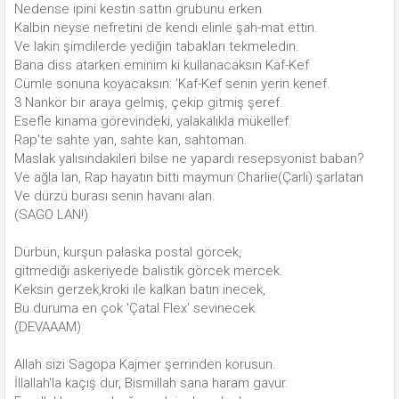
Nedense ipini kestin sattın grubunu erken.
Kalbin neyse nefretini de kendi elinle şah-mat ettin.
Ve lakin şimdilerde yediğin tabakları tekmeledin.
Bana diss atarken eminim ki kullanacaksın Kaf-Kef
Cümle sonuna koyacaksın: 'Kaf-Kef senin yerin kenef.
3 Nankör bir araya gelmiş, çekip gitmiş şeref.
Esefle kınama görevindeki, yalakalıkla mükellef.
Rap'te sahte yan, sahte kan, sahtoman.
Maslak yalısındakileri bilse ne yapardı resepsyonist baban?
Ve ağla lan, Rap hayatın bitti maymun Charlie(Çarli) şarlatan
Ve dürzü burası senin havanı alan.
(SAGO LAN!)
Dürbün, kurşun palaska postal görcek,
gitmediği askeriyede balistik görcek mercek.
Keksin gerzek,kroki ile kalkan batın inecek,
Bu duruma en çok 'Çatal Flex' sevinecek.
(DEVAAAM)
Allah sizi Sagopa Kajmer şerrinden korusun.
İllallah'la kaçış dur, Bismillah sana haram gavur.