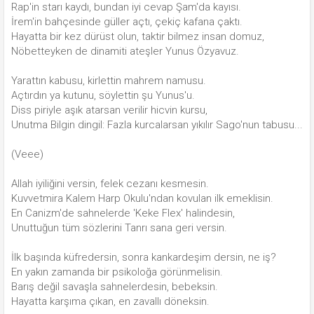
Rap'in starı kaydı, bundan iyi cevap Şam'da kayısı.
İrem'in bahçesinde güller açtı, çekiç kafana çaktı.
Hayatta bir kez dürüst olun, taktir bilmez insan domuz,
Nöbetteyken de dinamiti ateşler Yunus Özyavuz.
Yarattın kabusu, kirlettin mahrem namusu.
Açtırdın ya kutunu, söylettin şu Yunus'u.
Diss piriyle aşık atarsan verilir hicvin kursu,
Unutma Bilgin dingil: Fazla kurcalarsan yıkılır Sago'nun tabusu...
(Veee)
Allah iyiliğini versin, felek cezanı kesmesin.
Kuvvetmira Kalem Harp Okulu'ndan kovulan ilk emeklisin.
En Canizm'de sahnelerde 'Keke Flex' halindesin,
Unuttuğun tüm sözlerini Tanrı sana geri versin.
İlk başında küfredersin, sonra kankardeşim dersin, ne iş?
En yakın zamanda bir psikoloğa görünmelisin.
Barış değil savaşla sahnelerdesin, bebeksin.
Hayatta karşıma çıkan, en zavallı döneksin.