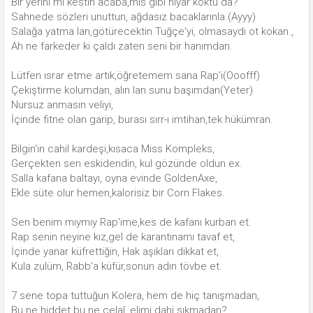
Bir yerini mi kestin acaba,mis gibi hıyar koktu da?
Sahnede sözleri unuttun, ağdasız bacaklarınla.(Ayyy)
Salağa yatma lan,götürecektin Tuğçe'yi, olmasaydı ot kokan.,
Ah ne farkeder ki çaldı zaten seni bir hanımdan.
Lütfen ısrar etme artık,öğretemem sana Rap'i(Ooofff)
Çekiştirme kolumdan, alın lan sunu başımdan(Yeter)
Nursuz anmasın veliyi,
İçinde fitne olan garip, burası sırr-ı imtihan,tek hükümran.
Bilgin'in cahil kardeşi,kısaca Miss Kompleks,
Gerçekten sen eskidendin, kul gözünde oldun ex.
Salla kafana baltayı, oyna evinde GoldenAxe,
Ekle süte olur hemen,kalorisiz bir Corn Flakes.
Sen benim mıymıy Rap'ime,kes de kafanı kurban et.
Rap senin neyine kız,gel de karantinamı tavaf et,
İçinde yanar küfrettiğin, Hak aşıkları dikkat et,
Kula zulüm, Rabb'a küfür,sonun adın tövbe et.
7 sene topa tuttuğun Kolera, hem de hiç tanışmadan,
Bu ne hiddet bu ne celal, elimi dahi sıkmadan?