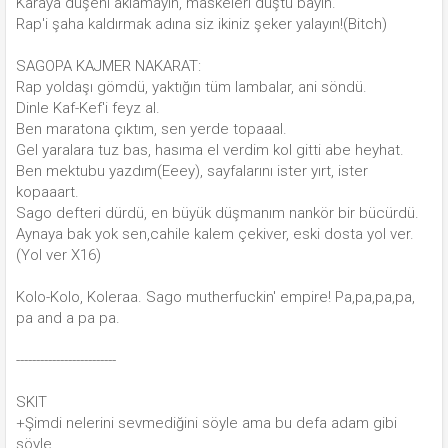
Karaya düşeni aklamayın, maskeleri düştü bayın.
Rap'i şaha kaldırmak adına siz ikiniz şeker yalayın!(Bitch)
SAGOPA KAJMER NAKARAT:
Rap yoldaşı gömdü, yaktığın tüm lambalar, ani söndü.
Dinle Kaf-Kef'i feyz al.
Ben maratona çıktım, sen yerde topaaal.
Gel yaralara tuz bas, hasıma el verdim kol gitti abe heyhat.
Ben mektubu yazdım(Eeey), sayfalarını ister yırt, ister
kopaaart.
Sago defteri dürdü, en büyük düşmanım nankör bir bücürdü.
Aynaya bak yok sen,cahile kalem çekiver, eski dosta yol ver.
(Yol ver X16)
Kolo-Kolo, Koleraa. Sago mutherfuckin' empire! Pa,pa,pa,pa,
pa and a pa pa.
-------------------------
SKIT
+Şimdi nelerini sevmediğini söyle ama bu defa adam gibi
söyle.