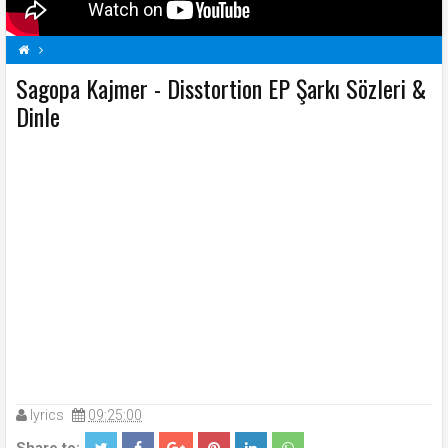
Sagopa Kajmer - Disstortion EP Şarkı Sözleri &
Disstortion EP Şarkı Sözleri
S
Sagopa Kajmer Şarkı Sözleri
Şarkı Sözleri
Dinle
lyrics
09:25:00