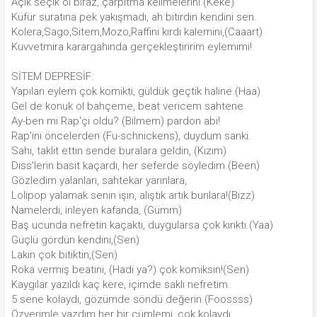
Açık seçik ol biraz, çarpıtma kelimelerini.(Keke)
Küfür suratına pek yakışmadı, ah bitirdin kendini sen.
Kolera,Sago,Sitem,Mozo,Raffini kırdı kalemini,(Caaart)
Kuvvetmira karargahında gerçekleştiririm eylemimi!
SİTEM DEPRESİF:
Yapılan eylem çok komikti, güldük geçtik haline.(Haa)
Gel de konuk ol bahçeme, beat vericem sahtene.
Ay-ben mi Rap'çi oldu? (Bilmem) pardon abi!
Rap'ini öncelerden (Fu-schnickens), duydum sanki.
Sahi, taklit ettin sende buralara geldin, (Kızım)
Diss'lerin basit kaçardı, her seferde söyledim.(Been)
Gözledim yalanları, sahtekar yarınlara,
Lolipop yalamak senin işin, alıştık artık bunlara!(Bizz)
Namelerdi, inleyen kafanda, (Gümm)
Baş ucunda nefretin kaçaktı, duygularsa çok kırıktı.(Yaa)
Güçlü gördün kendini,(Sen)
Lakin çok bitiktin,(Sen)
Roka vermiş beatini, (Hadi ya?) çok komiksin!(Sen)
Kaygılar yazıldı kaç kere, içimde saklı nefretim.
5 sene kolaydı, gözümde söndü değerin.(Foossss)
Özverimle yazdım her bir cümlemi, çok kolaydı.