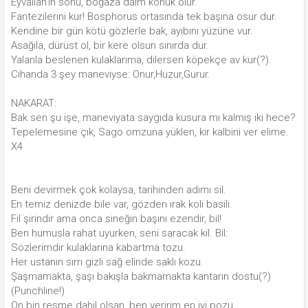
Eyvallah'ın sonu, boğaza daim konuk olur.
Fantezilerini kur! Bosphorus ortasında tek başına osur dur.
Kendine bir gün kötü gözlerle bak, ayıbını yüzüne vur.
Asağıla, dürüst ol, bir kere olsun sınırda dur.
Yalanla beslenen kulaklarıma, dilersen köpekçe av kur(?).
Cihanda 3 şey maneviyse: Onur,Huzur,Gurur.
NAKARAT:
Bak sen şu işe, maneviyata saygıda kusura mı kalmış iki hece?
Tepelemesine çık, Sago omzuna yüklen, kır kalbini ver elime.
X4
Beni devirmek çok kolaysa, tarihinden adımı sil.
En temiz denizde bile var, gözden ırak koli basili.
Fil şirindir ama onca sineğin başını ezendir, bil!
Ben humusla rahat uyurken, seni saracak kil. Bil:
Sözlerimdir kulaklarına kabartma tozu.
Her ustanın sırrı gizli sağ elinde saklı kozu.
Şaşmamakta, şaşı bakışla bakmamakta kantarın dostu(?)
(Punchline!)
On bin resme dahil olsan, ben veririm en iyi pozu.