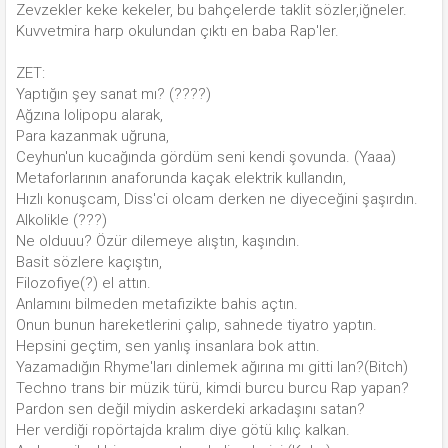
Zevzekler keke kekeler, bu bahçelerde taklit sözler,iğneler.
Kuvvetmira harp okulundan çıktı en baba Rap'ler.
ZET:
Yaptığın şey sanat mı? (????)
Ağzına lolipopu alarak,
Para kazanmak uğruna,
Ceyhun'un kucağında gördüm seni kendi şovunda. (Yaaa)
Metaforlarının anaforunda kaçak elektrik kullandın,
Hızlı konuşcam, Diss'ci olcam derken ne diyeceğini şaşırdın.
Alkolikle (???)
Ne olduuu? Özür dilemeye alıştın, kaşındın.
Basit sözlere kaçıştın,
Filozofiye(?) el attın.
Anlamını bilmeden metafizikte bahis açtın.
Onun bunun hareketlerini çalıp, sahnede tiyatro yaptın.
Hepsini geçtim, sen yanlış insanlara bok attın.
Yazamadığın Rhyme'ları dinlemek ağırına mı gitti lan?(Bitch)
Techno trans bir müzik türü, kimdi burcu burcu Rap yapan?
Pardon sen değil miydin askerdeki arkadaşını satan?
Her verdiği ropörtajda kralım diye götü kılıç kalkan.