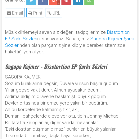
Share to:
0
Email
Print
URL
Müzik dinlemeyi seven siz değerli takipçilerimize
Disstortion
EP Şarkı Sözleri
ni sunuyoruz. Sanatçımız
Sagopa Kajmer Şarkı
Sözleri
nden olan parçamız yine klibiyle beraber sitemizde
hakettiği yeri alıyor.
Sagopa Kajmer - Disstortion EP Şarkı Sözleri
SAGOPA KAJMER
Sözüm kulaklarına değsin, Duvara vursun başını gücüm.
Yıllar geçse vakit durur, Alınamayacaktır öcüm.
Ardıma aldığım dilaverle başlamıştı büyük göçüm.
Devler ortasında bir omzu yere yakın bir bücürüm.
Ah bu körpelerde kalmamış fikir, akıl,
Dumanlı bahçelerde aleve ver otu, tipin Johnny Michael.
Bir tarafta keloğlanlar, diğer yanda mevlanalar.
'Eski dosttan düşman olmaz.' bunlar en büyük yalanlar.
Tilki orda bir ümitsiz, dağla hayal kurarken,