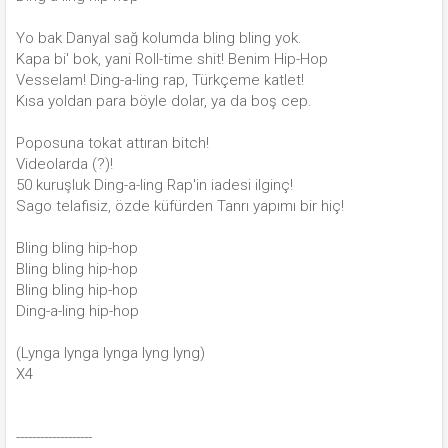
Yo bak Danyal sağ kolumda bling bling yok.
Kapa bi' bok, yani Roll-time shit! Benim Hip-Hop
Vesselam! Ding-a-ling rap, Türkçeme katlet!
Kısa yoldan para böyle dolar, ya da boş cep.
Poposuna tokat attıran bitch!
Videolarda (?)!
50 kuruşluk Ding-a-ling Rap'in iadesi ilginç!
Sago telafisiz, özde küfürden Tanrı yapımı bir hiç!
Bling bling hip-hop
Bling bling hip-hop
Bling bling hip-hop
Ding-a-ling hip-hop
(Lynga lynga lynga lyng lyng)
X4
-------------------