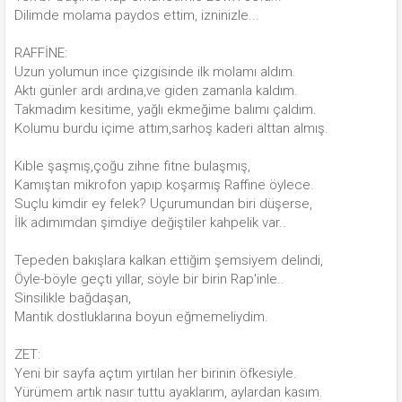
Dilimde molama paydos ettim, izninizle...
RAFFİNE:
Uzun yolumun ince çizgisinde ilk molamı aldım.
Aktı günler ardı ardına,ve giden zamanla kaldım.
Takmadım kesitime, yağlı ekmeğime balımı çaldım.
Kolumu burdu içime attım,sarhoş kaderi alttan almış.
Kıble şaşmış,çoğu zihne fitne bulaşmış,
Kamıştan mikrofon yapıp koşarmış Raffine öylece.
Suçlu kimdir ey felek? Uçurumundan biri düşerse,
İlk adımımdan şimdiye değiştiler kahpelik var..
Tepeden bakışlara kalkan ettiğim şemsiyem delindi,
Öyle-böyle geçti yıllar, söyle bir birin Rap'inle..
Sinsilikle bağdaşan,
Mantık dostluklarına boyun eğmemeliydim.
ZET:
Yeni bir sayfa açtım yırtılan her birinin öfkesiyle.
Yürümem artık nasır tuttu ayaklarım, aylardan kasım.