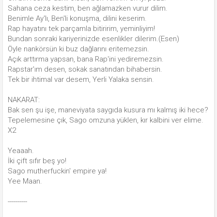
Sahana ceza kestim, ben ağlamazken vurur dilim.
Benimle Ay'lı, Ben'li konuşma, dilini keserim.
Rap hayatını tek parçamla bitiririm, yeminliyim!
Bundan sonraki kariyerinizde esenlikler dilerim.(Esen)
Öyle nankörsün ki buz dağlarını eritemezsin.
Açık arttırma yapsan, bana Rap'ini yediremezsin.
Rapstar'ım desen, sokak sanatından bihabersin.
Tek bir ihtimal var desem, Yerli Yalaka sensin.
NAKARAT:
Bak sen şu işe, maneviyata saygıda kusura mı kalmış iki hece?
Tepelemesine çık, Sago omzuna yüklen, kır kalbini ver elime.
X2
Yeaaah.
İki çift sıfır beş yo!
Sago mutherfuckin' empire ya!
Yee Maan.
----------