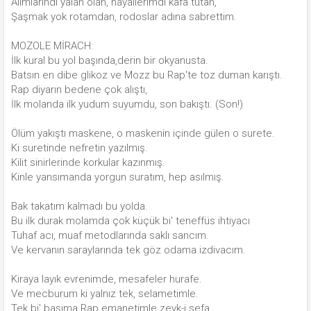
Alımlarındı yalan olan, hayallerimdi kafa tutan,
Şaşmak yok rotamdan, rodoslar adına sabrettim.
MOZOLE MİRACH:
İlk kural bu yol başında,derin bir okyanusta.
Batsın en dibe glikoz ve Mozz bu Rap'te toz duman karıştı.
Rap diyarın bedene çok alıştı,
İlk molanda ilk yudum suyumdu, son bakıştı. (Son!)
Ölüm yakıştı maskene, o maskenin içinde gülen o surete.
Ki suretinde nefretin yazılmış.
Kilit sinirlerinde korkular kazınmış.
Kinle yansımanda yorgun suratım, hep asılmış.
Bak takatım kalmadı bu yolda.
Bu ilk durak molamda çok küçük bi' teneffüs ihtiyacı
Tuhaf acı, muaf metodlarında saklı sancım.
Ve kervanın saraylarında tek göz odama izdivacım.
Kiraya layık evrenimde, mesafeler hurafe.
Ve mecburum ki yalnız tek, selametimle.
Tek bi' başıma Rap emanetimle zevk-i sefa...