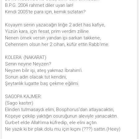
B.P.G. 2004 rahmet diler uyan lan!
Kimdi 2005'te para için, kemik sızlatan?
Koyayım senin yazacağın liriğe 2 adet has kafiye,
Yüzün kara, için fesat, prim verdim zilline.
Nenen örnek versin yandan ipi sarkan takkene,
Cehennem olsun her 2 cihan, küfür ettin Rabb'ime.
KOLERA: (NAKARAT)
Senin neyine Neyzen?
Neyzen bilir işi, ateş yakmaz İbrahim'i.
Sonun adın olacak tut kendini,
Şeytanlık lugatte baş çekme eğilimi.
SAGOPA KAJMER:
(Sago kastırr)
Elinden tutmasaydı elim, Bosphorus'dan atlayacaktın,
Köşeye çekilip yaktığın osuruğunun aleviyle yanacaktın.
Gurbet elde Allah'ıma küfredip, ele elini açtın.
Ne yazık ki bir plak dolu mu için kıçını (???) sattın.(Heey)