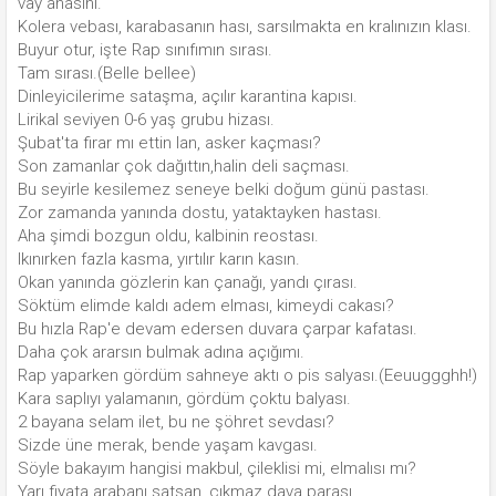
vay anasını.
Kolera vebası, karabasanın hası, sarsılmakta en kralınızın klası.
Buyur otur, işte Rap sınıfımın sırası.
Tam sırası.(Belle bellee)
Dinleyicilerime sataşma, açılır karantina kapısı.
Lirikal seviyen 0-6 yaş grubu hizası.
Şubat'ta firar mı ettin lan, asker kaçması?
Son zamanlar çok dağıttın,halin deli saçması.
Bu seyirle kesilemez seneye belki doğum günü pastası.
Zor zamanda yanında dostu, yataktayken hastası.
Aha şimdi bozgun oldu, kalbinin reostası.
Ikınırken fazla kasma, yırtılır karın kasın.
Okan yanında gözlerin kan çanağı, yandı çırası.
Söktüm elimde kaldı adem elması, kimeydi cakası?
Bu hızla Rap'e devam edersen duvara çarpar kafatası.
Daha çok ararsın bulmak adına açığımı.
Rap yaparken gördüm sahneye aktı o pis salyası.(Eeuuggghh!)
Kara saplıyı yalamanın, gördüm çoktu balyası.
2 bayana selam ilet, bu ne şöhret sevdası?
Sizde üne merak, bende yaşam kavgası.
Söyle bakayım hangisi makbul, çileklisi mi, elmalısı mı?
Yarı fiyata arabanı satsan, çıkmaz dava parası.