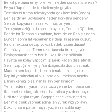
Be kahpe bunu en iyi bilenken, neden sonuca isteriksin?
Evliya-i Rap önünde tek kelimeyle geyiksin!
Testislerini tutma televizyonda çok komiksin!(Vooo)
Ben eşittir ay: Söylesene neden korkalım senden?
Sen bir kopyasın, hazıra konmuş bir yem.
Ten uyuşmazlığı oldu sanırım ayrıldın, Techno Dj'inden,
Bende bir Techno'cu buldum, hem de en Rap'çisinden.
Bundan sonra laf yaparken bir değil iki aşama düşün,
Ikinci mektuba cevap yoksa birdeki yazını düşün!
Önümüz yaaazz. Temmuz ortasında tir tir üşüyün..
Paylaşamadıklarınızı bari bu kez ilk kez bölüşün.
Hayatta en kolay yaptığım iş: Bir-iki kadeh diss atmak.
Senin yaptığın en iyi iş: Yanıbaşındaki dostu satmak.
Madem sen kaşındın, benim tırnaklarımla aşındın.
Rap'ini yeraltından alıp, züppe dolu mekana taşıdın.
Dilimin kemiği olsa inan ki ilkin ben kırardım.
Yemin ederim, yaram olsa tuzu yerine ben basardım.
İki senelik diskografilerinizi hattatlara yazdırın, bayım.
Hızlı treni dışlar rayım. Sagopa nane keskin tadım.
Benimle cenk yapmak adına, en yüreklinizi yollayın.
Dokunursam patlar mayın, yüzlerinizi saklamayın,