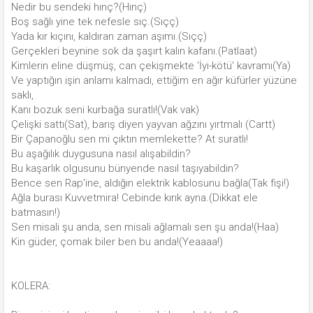
Nedir bu sendeki hınç?(Hınç)
Boş sağlı yine tek nefesle sıç.(Sıçç)
Yada kır kıçını, kaldıran zaman aşımı.(Sıçç)
Gerçekleri beynine sok da şaşırt kalın kafanı.(Patlaat)
Kimlerin eline düşmüş, can çekişmekte 'İyi-kötü' kavramı(Ya)
Ve yaptığın işin anlamı kalmadı, ettiğim en ağır küfürler yüzüne
saklı,
Kanı bozuk seni kurbağa suratlı!(Vak vak)
Çelişki sattı(Sat), barış diyen yayvan ağzını yırtmalı (Cartt)
Bir Çapanoğlu sen mi çıktın memlekette? At suratlı!
Bu aşağılık duygusuna nasıl alışabildin?
Bu kaşarlık olgusunu bünyende nasıl taşıyabildin?
Bence sen Rap'ine, aldığın elektrik kablosunu bağla(Tak fişi!)
Ağla burası Kuvvetmira! Cebinde kırık ayna.(Dikkat ele
batmasın!)
Sen misali şu anda, sen misali ağlamalı sen şu anda!(Haa)
Kin güder, çomak biler ben bu anda!(Yeaaaa!)
KOLERA: