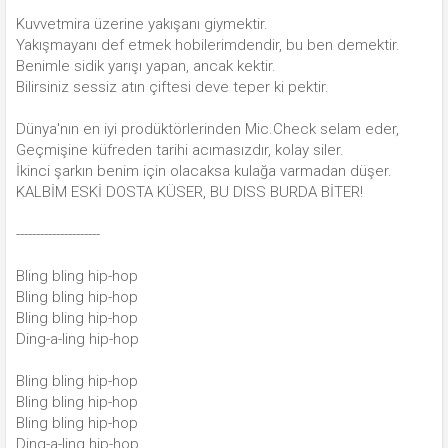
Kuvvetmira üzerine yakışanı giymektir.
Yakışmayanı def etmek hobilerimdendir, bu ben demektir.
Benimle sidik yarışı yapan, ancak kektir.
Bilirsiniz sessiz atın çiftesi deve teper ki pektir.
Dünya'nın en iyi prodüktörlerinden Mic.Check selam eder,
Geçmişine küfreden tarihi acımasızdır, kolay siler.
İkinci şarkın benim için olacaksa kulağa varmadan düşer.
KALBİM ESKİ DOSTA KÜSER, BU DISS BURDA BİTER!
---------------------
Bling bling hip-hop
Bling bling hip-hop
Bling bling hip-hop
Ding-a-ling hip-hop
Bling bling hip-hop
Bling bling hip-hop
Bling bling hip-hop
Ding-a-ling hip-hop