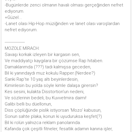
-Bugünlerde zenci olmanın havalı olması gerçeğinden nefret
ediyorum.
+Güzel...
-Lanet olası Hip-Hop müziğinden ve lanet olası varoşlardan
nefret ediyorum.
-----------------
MOZOLE MİRACH:
Savaşı korkak izleyen bir kargasın sen,
Ve maddiyatçı kaygılara bir çözümse Rap hitaben.
Damaklarımda (???) tadı kalmışsa geceden,
Bil ki yanındaydı muz kokulu Rapper.(Nerdee?)
Sanki Rap'te 10 yaş altı beyinlerdesin,
Kiminlesin bu yolda söyle kimle dalaşa girersin?
Kes sesini, kulakta Disstortion'un nedeni,
Ve sözlerinin bedeli, bu Kuvvetmira daimi!
Galibi belli bu düellonun,
Diss çöplüğünde pislik istiyorsan 'Mozo' kabusun,
Sonun sahte plaka, konun ki uyuduruksa keşfet(?)
Bil ki rolün yalnızca reklam panolarında.
Kafanda çok çeşitli fitneler, fesatlık adamın kanına işler,