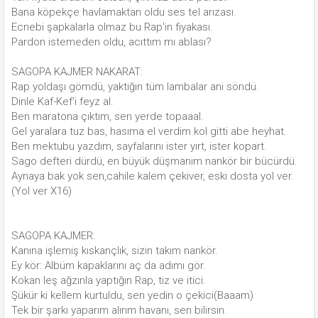
Bana köpekçe havlamaktan oldu ses tel arızası.
Ecnebi şapkalarla olmaz bu Rap'in fiyakası.
Pardon istemeden oldu, acıttım mı ablası?
SAGOPA KAJMER NAKARAT:
Rap yoldaşı gömdü, yaktığın tüm lambalar ani söndü.
Dinle Kaf-Kef'i feyz al.
Ben maratona çıktım, sen yerde topaaal.
Gel yaralara tuz bas, hasıma el verdim kol gitti abe heyhat.
Ben mektubu yazdım, sayfalarını ister yırt, ister kopart.
Sago defteri dürdü, en büyük düşmanım nankör bir bücürdü.
Aynaya bak yok sen,cahile kalem çekiver, eski dosta yol ver.
(Yol ver X16)
SAGOPA KAJMER:
Kanına işlemiş kıskançlık, sizin takım nankör.
Ey kör: Albüm kapaklarını aç da adımı gör.
Kokan leş ağzınla yaptığın Rap, tiz ve itici.
Şükür ki kellem kurtuldu, sen yedin o çekici(Baaam)
Tek bir şarkı yaparım alırım havanı, sen bilirsin.