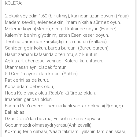
KOLERA:
2 eksik söyledin 1.60 (bir atmış), karından uzun boyum.(Yaaa)
Madem sevdin, evlenecektin, imam nikahla sürmez oyun.
Meleme koyun(Meee), sen git kulisinde soyun.(Hadee)
Kalemim benim giyotinim, zaten Esen keser boyun.
Techno partisinde karşılaştığımızı unutun.(Sallaaa)
Sahilden gelir kokun, burcu burcun. (Burcu burcun)
Hasat zamanı kafasında biten otu, siz kurutun.
Açıkla artık herkese, yeni adı 'Kolera' kuruntunun.
Utanmasan aynı olacak fontun.
50 Cent'in aynısı ulan kotun. (Yuhhh)
Patiklerini as da kurut.
Koca adam bebek oldu,
Hoca Kolo vaaz oldu ,Rabb'a küfürbaz oldun.
İmandan gariban oldun.
Esen'in Rap'i eserdir, seninki kanlı yaprak dolmasi(İğrençç)
Bak ablası:
Özün Ceza'dan bozma, Fu-schnickens kopyası.
Gocunmazdı olmasaydı yarası.(Ahh zavallı)
Kokmuş terin cabası, 'Vaazı takmam.' yalanın tam daniskası,