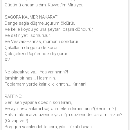
Gücümü ondan aldım: Kuvvet'im Mira'ydı.
SAGOPA KAJMER NAKARAT:
Denge sağla düşme,uçurum öldürür,
Ve kelle koydu yoluna şeytan, başını döndürür,
Ve saf niyetli sömürülür.
Ve Vesvas-Hannas, mumunu söndürür.
Çakalların da gözü de kördür,
Çok şekerli Rap'lerinde diş çürür.
X2
Ne olacak ya ya... Yaa yarınınnn?!
İsminin bir has... Hasmının.
Toplamam yerde kalır kı kı kırıntın... Kırıntın!
RAFFİNE:
Seni sen yapana ödedin son kiranı,
Ve aynı hep anlamı boş cümlelerin kimin tarzı?(Senin mi?)
Halkın talebi arzu üzerine yazdığın sözlerinde, para mı arzun?
(Cevap ver!)
Boş geri vokalin dahto kara, yıkılır 7 katlı binan.