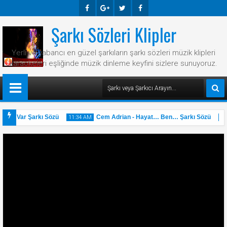
Şarkı Sözleri Klipler
Faceb
Googl
Twitte
Faceb
Ook
E-
R
Ook
Yerli ve yabancı en güzel şarkıların şarkı sözleri müzik klipleri
Plus
karaokeleri eşliğinde müzik dinleme keyfini sizlere sunuyoruz.
sı Var Şarkı Sözü
Cem Adrian - Hayat… Ben… Şarkı Sözü
11:34 AM
11:33 
31
31
May
2025