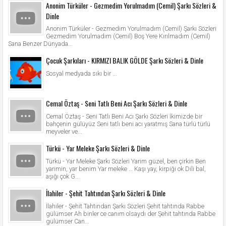
Anonim Türküler - Gezmedim Yorulmadım (Cemil) Şarkı Sözleri &
Dinle
Anonim Türküler - Gezmedim Yorulmadım (Cemil) Şarkı Sözleri
Gezmedim Yorulmadım (Cemil) Boş Yere Kırılmadım (Cemil)
Sana Benzer Dünyada...
Çocuk Şarkıları - KIRMIZI BALIK GÖLDE Şarkı Sözleri & Dinle
Sosyal medyada sıkı bir ...
Cemal Öztaş - Seni Tatlı Beni Acı Şarkı Sözleri & Dinle
Cemal Öztaş - Seni Tatlı Beni Acı Şarkı Sözleri İkimizde bir
bahçenin gülüyüz Seni tatlı beni acı yaratmış Sana türlü türlü
meyveler ve...
Türkü - Yar Meleke Şarkı Sözleri & Dinle
Türkü - Yar Meleke Şarkı Sözleri Yarim güzel, ben çirkin Ben
yarimin, yar benim Yar meleke … Kaşı yay, kirpiği ok Dili bal,
aşığı çok G...
İlahiler - Şehit Tahtından Şarkı Sözleri & Dinle
İlahiler - Şehit Tahtından Şarkı Sözleri Şehit tahtında Rabbe
gülümser Ah binler ce canım olsaydı der Şehit tahtında Rabbe
gülümser Can...