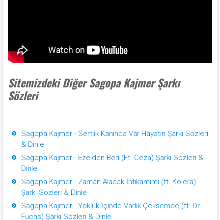
Sitemizdeki Diğer Sagopa Kajmer Şarkı
Sözleri
Sagopa Kajmer - Sertlik Kanında Var Hayatın Şarkı Sözleri
& Dinle
Sagopa Kajmer - Ezelden Beri (Ft. Ceza) Şarkı Sözleri &
Dinle
Sagopa Kajmer - Zaman Alacak İntikamımı (ft. Kolera)
Şarkı Sözleri & Dinle
Sagopa Kajmer - Yokluk İçinde Varlık Çeksemde (ft. Dr.
Fuchs) Şarkı Sözleri & Dinle