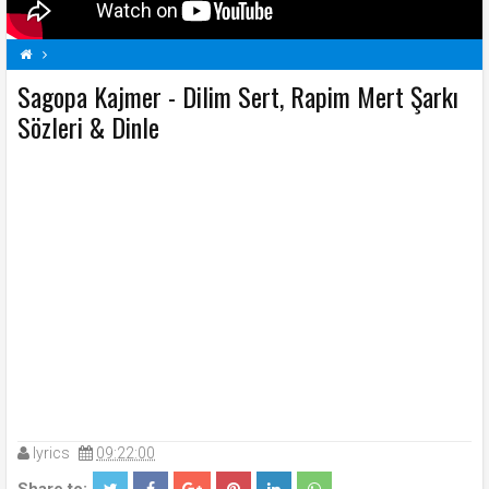
Sagopa Kajmer - Dilim Sert, Rapim Mert Şarkı
Dilim Sert
Rapim Mert Şarkı Sözleri
S
Sagopa Kajmer Şarkı Sözleri
Sözleri & Dinle
Şarkı Sözleri
lyrics
09:22:00