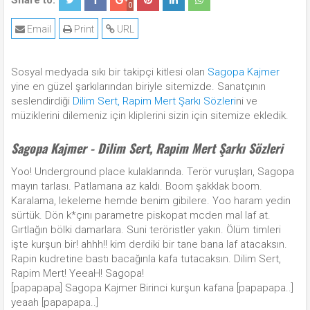
Share to:
0
Email
Print
URL
Sosyal medyada sıkı bir takipçi kitlesi olan
Sagopa Kajmer
yine en güzel şarkılarından biriyle sitemizde. Sanatçının
seslendirdiği
Dilim Sert, Rapim Mert Şarkı Sözleri
ni ve
müziklerini dilemeniz için kliplerini sizin için sitemize ekledik.
Sagopa Kajmer - Dilim Sert, Rapim Mert Şarkı Sözleri
Yoo! Underground place kulaklarında. Terör vuruşları, Sagopa
mayın tarlası. Patlamana az kaldı. Boom şakklak boom.
Karalama, lekeleme hemde benim gibilere. Yoo haram yedin
sürtük. Dön k*çını parametre piskopat mcden mal laf at.
Gırtlağın bölki damarlara. Suni teröristler yakın. Ölüm timleri
işte kurşun bir! ahhh!! kim derdiki bir tane bana laf atacaksın.
Rapin kudretine bastı bacağınla kafa tutacaksın. Dilim Sert,
Rapim Mert! YeeaH! Sagopa!
[papapapa] Sagopa Kajmer Birinci kurşun kafana [papapapa..]
yeaah [papapapa..]