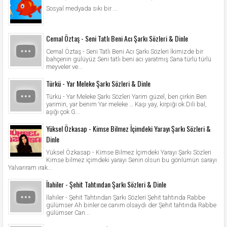
Sosyal medyada sıkı bir ...
Cemal Öztaş - Seni Tatlı Beni Acı Şarkı Sözleri & Dinle
Cemal Öztaş - Seni Tatlı Beni Acı Şarkı Sözleri İkimizde bir
bahçenin gülüyüz Seni tatlı beni acı yaratmış Sana türlü türlü
meyveler ve...
Türkü - Yar Meleke Şarkı Sözleri & Dinle
Türkü - Yar Meleke Şarkı Sözleri Yarim güzel, ben çirkin Ben
yarimin, yar benim Yar meleke … Kaşı yay, kirpiği ok Dili bal,
aşığı çok G...
Yüksel Özkasap - Kimse Bilmez İçimdeki Yarayı Şarkı Sözleri &
Dinle
Yüksel Özkasap - Kimse Bilmez İçimdeki Yarayı Şarkı Sözleri
Kimse bilmez içimdeki yarayı Senin olsun bu gönlümün sarayı
Yalvarıram ırak...
İlahiler - Şehit Tahtından Şarkı Sözleri & Dinle
İlahiler - Şehit Tahtından Şarkı Sözleri Şehit tahtında Rabbe
gülümser Ah binler ce canım olsaydı der Şehit tahtında Rabbe
gülümser Can...