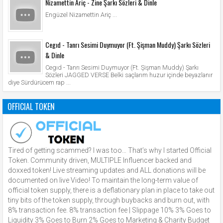
Nizamettin Ariç - Zine Şarkı Sözleri & Dinle
Engüzel Nizamettin Ariç ...
Cegıd - Tanrı Sesimi Duymuyor (Ft. Şişman Muddy) Şarkı Sözleri
& Dinle
Cegıd - Tanrı Sesimi Duymuyor (Ft. Şişman Muddy) Şarkı
Sözleri JAGGED VERSE Belki saçlarım huzur içinde beyazlanır
diye Sürdürücem rap ...
OFFICIAL TOKEN
Tired of getting scammed? I was too… That’s why I started Official
Token. Community driven, MULTIPLE Influencer backed and
doxxed token! Live streaming updates and ALL donations will be
documented on live Video! To maintain the long-term value of
official token supply, there is a deflationary plan in place to take out
tiny bits of the token supply, through buybacks and burn out, with
8% transaction fee. 8% transaction fee | Slippage 10% 3% Goes to
Liquidity 3% Goes to Burn 2% Goes to Marketing & Charity Budget