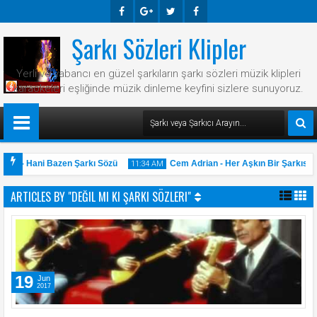
Şarkı Sözleri Klipler
Faceb
Googl
Twitte
Faceb
Ook
E-
R
Ook
Yerli ve yabancı en güzel şarkıların şarkı sözleri müzik klipleri
Plus
karaokeleri eşliğinde müzik dinleme keyfini sizlere sunuyoruz.
ian - Hani Bazen Şarkı Sözü
Cem Adrian - Her Aşkın Bir Şarkısı V
11:34 AM
ARTICLES BY "DEĞIL MI KI ŞARKI SÖZLERI"
31
May
2025
19
Jun
2017