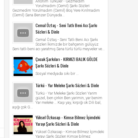
Anonim Türküler - Gezmedim
Yorulmadım (Cemil) Şarkı Sözleri
Gezmedim Yorulmadım (Cemil) Boş Yere Kırılmadım
(Cemil) Sana Benzer Dünyada...
Cemal Öztaş - Seni Tatlı Beni Acı Şarkı
Sözleri & Dinle
Cemal Öztaş - Seni Tatlı Beni Acı Şarkı
Sözleri İkimizde bir bahçenin gülüyüz
Seni tatlı beni acı yaratmış Sana türlü türlü meyveler ve...
Çocuk Şarkıları - KIRMIZI BALIK GÖLDE
Şarkı Sözleri & Dinle
Sosyal medyada sıkı bir ...
Türkü - Yar Meleke Şarkı Sözleri & Dinle
Türkü - Yar Meleke Şarkı Sözleri Yarim
güzel, ben çirkin Ben yarimin, yar benim
Yar meleke … Kaşı yay, kirpiği ok Dili bal,
aşığı çok G...
Yüksel Özkasap - Kimse Bilmez İçimdeki
Yarayı Şarkı Sözleri & Dinle
Yüksel Özkasap - Kimse Bilmez İçimdeki
Yarayı Şarkı Sözleri Kimse bilmez