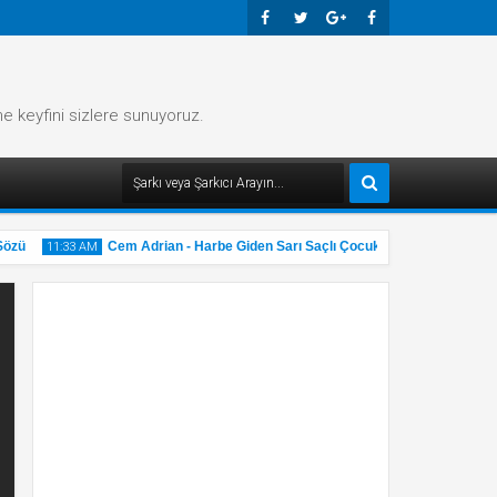
Faceb
Twitte
Googl
Faceb
Ook
R
E-
Ook
me keyfini sizlere sunuyoruz.
Plus
zü
Cem Adrian - Harbe Giden Sarı Saçlı Çocuk Şarkı Sözü
11:33 AM
11:32 
31
31
May
2025
2