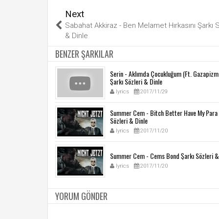
Next
Sabahat Akkiraz - Ben Melamet Hırkasını Şarkı S
& Dinle
BENZER ŞARKILAR
Serin - Aklımda Çocukluğum (Ft. Gazapizm
Şarkı Sözleri & Dinle
lyrics
2017/11/29
Summer Cem - Bitch Better Have My Para 
Sözleri & Dinle
lyrics
2017/11/20
Summer Cem - Cems Bond Şarkı Sözleri &
lyrics
2017/11/20
YORUM GÖNDER