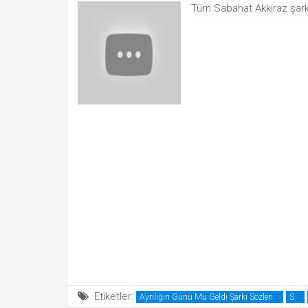
Tüm Sabahat Akkiraz şark
Etiketler:
Ayrılığın Günü Mü Geldi Şarkı Sözleri
S