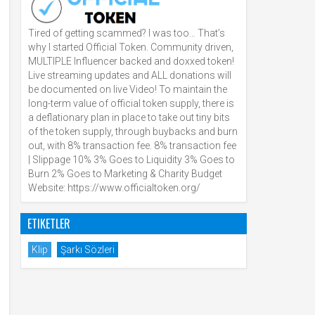
Tired of getting scammed? I was too… That’s
why I started Official Token. Community driven,
MULTIPLE Influencer backed and doxxed token!
Live streaming updates and ALL donations will
be documented on live Video! To maintain the
long-term value of official token supply, there is
a deflationary plan in place to take out tiny bits
of the token supply, through buybacks and burn
out, with 8% transaction fee. 8% transaction fee
| Slippage 10% 3% Goes to Liquidity 3% Goes to
Burn 2% Goes to Marketing & Charity Budget
Website: https://www.officialtoken.org/
ETIKETLER
Klip
Şarkı Sözleri