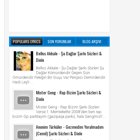
POPULARS LYRICS
SON YORUMLAR
BLOG ARŞIVI
Belkıs Akkale - Şu Dağlar Şarkı Sözleri &
Dinle
Belkıs Akkale - Şu Dağlar Şarkı Sözleri Şu
Dağlar Kömürdendir Geçen Gün
Ömürdendir Feleğin Bir Guşu Var Pençesi Demirdendir
Hadi Leyli ...
Mister Geng - Rap Bizim Şarkı Sözleri &
Dinle
Mister Geng - Rap Bizim Şarkı Sözleri
Verse 1: Memlekette 2008'den beri rap
bizim Gp parktayım (gazipaşa parkı), hala Gangmist'...
Anonim Türküler - Gezmedim Yorulmadım
(Cemil) Şarkı Sözleri & Dinle