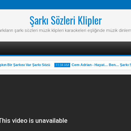
Şarkı Sözleri Klipler
rkıların şarkı sözleri müzik klipleri karaokeleri eşliğinde müzik dinle
 Bir Şarkısı Var Şarkı Sözü
Cem Adrian - Hayat… Ben… Şarkı Sö
11:34 AM
31
May
2025