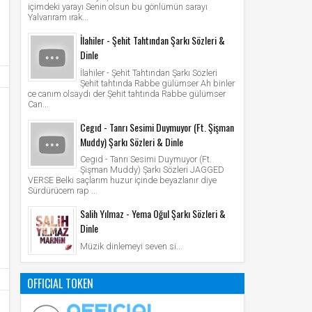
içimdeki yarayı Senin olsun bu gönlümün sarayı
Yalvarıram ırak...
İlahiler - Şehit Tahtından Şarkı Sözleri &
Dinle
İlahiler - Şehit Tahtından Şarkı Sözleri
Şehit tahtında Rabbe gülümser Ah binler
ce canım olsaydı der Şehit tahtında Rabbe gülümser
Can...
Cegıd - Tanrı Sesimi Duymuyor (Ft. Şişman
Muddy) Şarkı Sözleri & Dinle
Cegıd - Tanrı Sesimi Duymuyor (Ft.
Şişman Muddy) Şarkı Sözleri JAGGED
VERSE Belki saçlarım huzur içinde beyazlanır diye
Sürdürücem rap ...
Salih Yılmaz - Yema Oğul Şarkı Sözleri &
Dinle
Müzik dinlemeyi seven si...
OFFICIAL TOKEN