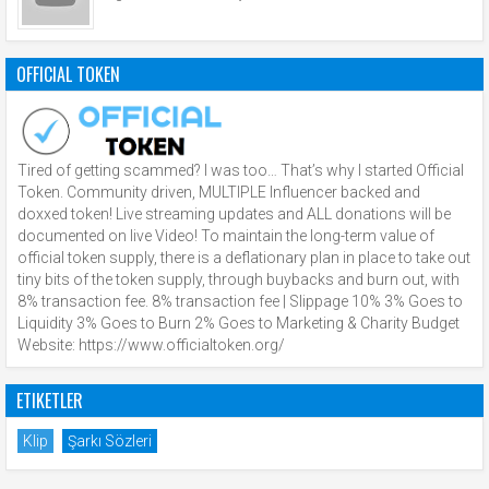
OFFICIAL TOKEN
Tired of getting scammed? I was too… That’s why I started Official
Token. Community driven, MULTIPLE Influencer backed and
doxxed token! Live streaming updates and ALL donations will be
documented on live Video! To maintain the long-term value of
official token supply, there is a deflationary plan in place to take out
tiny bits of the token supply, through buybacks and burn out, with
8% transaction fee. 8% transaction fee | Slippage 10% 3% Goes to
Liquidity 3% Goes to Burn 2% Goes to Marketing & Charity Budget
Website: https://www.officialtoken.org/
ETIKETLER
Klip
Şarkı Sözleri