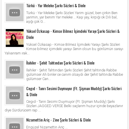
Türkü - Yar Meleke Şarkı Sözleri & Dinle
Türkü - Yar Meleke Şarkı Sözleri Yarim güzel, ben çirkin Ben
yarimin, yar benim Yar meleke … Kaşı yay, kirpiği ok Dili bal,
aşığı çok G...
Yüksel Özkasap - Kimse Bilmez İçimdeki Yarayı Şarkı Sözleri &
Dinle
Yüksel Özkasap - Kimse Bilmez İçimdeki Yarayı Şarkı Sözleri
Kimse bilmez içimdeki yarayı Senin olsun bu gönlümün sarayı
Yalvarıram ırak...
İlahiler - Şehit Tahtından Şarkı Sözleri & Dinle
İlahiler - Şehit Tahtından Şarkı Sözleri Şehit tahtında Rabbe
gülümser Ah binler ce canım olsaydı der Şehit tahtında Rabbe
gülümser Can...
Cegıd - Tanrı Sesimi Duymuyor (Ft. Şişman Muddy) Şarkı Sözleri
& Dinle
Cegıd - Tanrı Sesimi Duymuyor (Ft. Şişman Muddy) Şarkı
Sözleri JAGGED VERSE Belki saçlarım huzur içinde beyazlanır
diye Sürdürücem rap ...
Nizamettin Ariç - Zine Şarkı Sözleri & Dinle
Engüzel Nizamettin Ariç ...