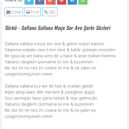
Share to:
0
Email
Print
URL
Türkü - Sallana Sallana Meçe Ser Ave Şarkı Sözleri
Sallana sallana meçe ser ave & gitme suyun basına
Yıkanmıs esbabı raxe li ber tave & kaldır güneşin önünden
Bir öpücük ver bana xera de u bave & anan baban hatırına
Yabancı degilem pismame te me & kuzeninim
Ne dur im ne nez im cirane te me & ne yakın ne
uzagım,komşunum senin
Sallana sallana tu ji we de hati & oradan geldin
Aşkın ateşi lawo dile min keti & yüreğime düştü
Söz vermiştin lawo çima nehati & niye gelmedin
Yabancı degilem dotmama te me & kuzeninim
Ne dur im ne nez im cirana te me & ne yakın ne
uzagım,komşunum senin