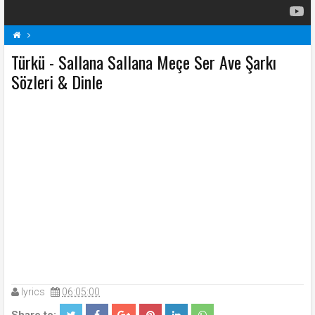
Türkü - Sallana Sallana Meçe Ser Ave Şarkı
Sallana Sallana Meçe Ser Ave Şarkı Sözleri
Şarkı Sözleri
T
Sözleri & Dinle
Türkü Şarkı Sözleri
lyrics
06:05:00