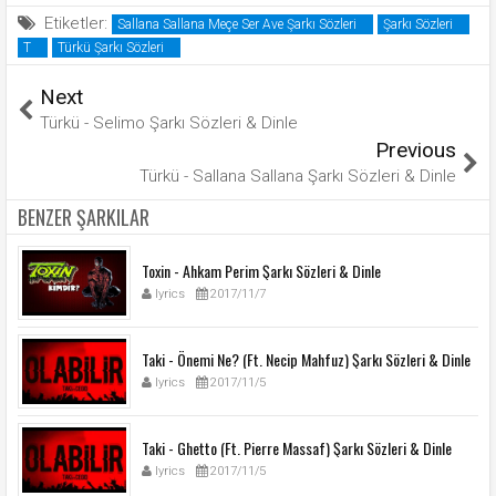
Etiketler:
Sallana Sallana Meçe Ser Ave Şarkı Sözleri
Şarkı Sözleri
T
Türkü Şarkı Sözleri
Next
Türkü - Selimo Şarkı Sözleri & Dinle
Previous
Türkü - Sallana Sallana Şarkı Sözleri & Dinle
BENZER ŞARKILAR
Toxin - Ahkam Perim Şarkı Sözleri & Dinle
lyrics
2017/11/7
Taki - Önemi Ne? (Ft. Necip Mahfuz) Şarkı Sözleri & Dinle
lyrics
2017/11/5
Taki - Ghetto (Ft. Pierre Massaf) Şarkı Sözleri & Dinle
lyrics
2017/11/5