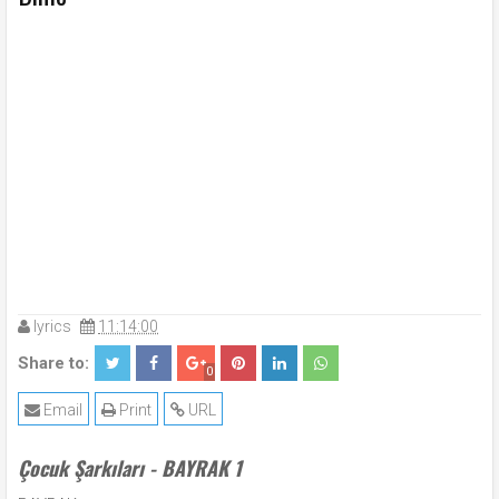
lyrics
11:14:00
Share to:
0
Email
Print
URL
Çocuk Şarkıları - BAYRAK 1