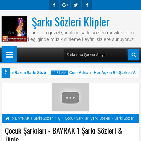
Şarkı Sözleri Klipler
Faceb
Googl
Twitte
Faceb
Ook
E-
R
Ook
Yerli ve yabancı en güzel şarkıların şarkı sözleri müzik klipleri
Plus
karaokeleri eşliğinde müzik dinleme keyfini sizlere sunuyoruz.
- Hani Bazen Şarkı Sözü
Cem Adrian - Her Aşkın Bir Şarkısı Var Ş
11:34 AM
31
May
BAYRAK 1 Şarkı Sözleri
Ç
Çocuk Şarkıları Şarkı Sözleri
Şarkı Sözleri
2025
Çocuk Şarkıları - BAYRAK 1 Şarkı Sözleri &
Dinle