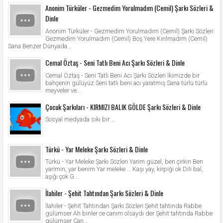
Anonim Türküler - Gezmedim Yorulmadım (Cemil) Şarkı Sözleri &
Dinle
Anonim Türküler - Gezmedim Yorulmadım (Cemil) Şarkı Sözleri
Gezmedim Yorulmadım (Cemil) Boş Yere Kırılmadım (Cemil)
Sana Benzer Dünyada...
Cemal Öztaş - Seni Tatlı Beni Acı Şarkı Sözleri & Dinle
Cemal Öztaş - Seni Tatlı Beni Acı Şarkı Sözleri İkimizde bir
bahçenin gülüyüz Seni tatlı beni acı yaratmış Sana türlü türlü
meyveler ve...
Çocuk Şarkıları - KIRMIZI BALIK GÖLDE Şarkı Sözleri & Dinle
Sosyal medyada sıkı bir ...
Türkü - Yar Meleke Şarkı Sözleri & Dinle
Türkü - Yar Meleke Şarkı Sözleri Yarim güzel, ben çirkin Ben
yarimin, yar benim Yar meleke … Kaşı yay, kirpiği ok Dili bal,
aşığı çok G...
İlahiler - Şehit Tahtından Şarkı Sözleri & Dinle
İlahiler - Şehit Tahtından Şarkı Sözleri Şehit tahtında Rabbe
gülümser Ah binler ce canım olsaydı der Şehit tahtında Rabbe
gülümser Can...