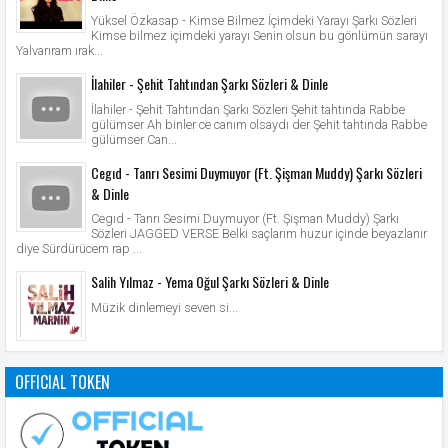
Yüksel Özkasap - Kimse Bilmez İçimdeki Yarayı Şarkı Sözleri
Kimse bilmez içimdeki yarayı Senin olsun bu gönlümün sarayı
Yalvarıram ırak...
İlahiler - Şehit Tahtından Şarkı Sözleri & Dinle
İlahiler - Şehit Tahtından Şarkı Sözleri Şehit tahtında Rabbe
gülümser Ah binler ce canım olsaydı der Şehit tahtında Rabbe
gülümser Can...
Cegıd - Tanrı Sesimi Duymuyor (Ft. Şişman Muddy) Şarkı Sözleri
& Dinle
Cegıd - Tanrı Sesimi Duymuyor (Ft. Şişman Muddy) Şarkı
Sözleri JAGGED VERSE Belki saçlarım huzur içinde beyazlanır
diye Sürdürücem rap ...
Salih Yılmaz - Yema Oğul Şarkı Sözleri & Dinle
Müzik dinlemeyi seven si...
OFFICIAL TOKEN