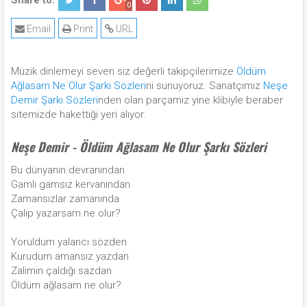
Share to:
0
Email
Print
URL
Müzik dinlemeyi seven siz değerli takipçilerimize
Öldüm
Ağlasam Ne Olur Şarkı Sözleri
ni sunuyoruz. Sanatçımız
Neşe
Demir Şarkı Sözleri
nden olan parçamız yine klibiyle beraber
sitemizde hakettiği yeri alıyor.
Neşe Demir - Öldüm Ağlasam Ne Olur Şarkı Sözleri
Bu dünyanın devranından
Gamlı gamsız kervanından
Zamansızlar zamanında
Çalıp yazarsam ne olur?
Yoruldum yalancı sözden
Kurudum amansız yazdan
Zalimin çaldığı sazdan
Öldüm ağlasam ne olur?