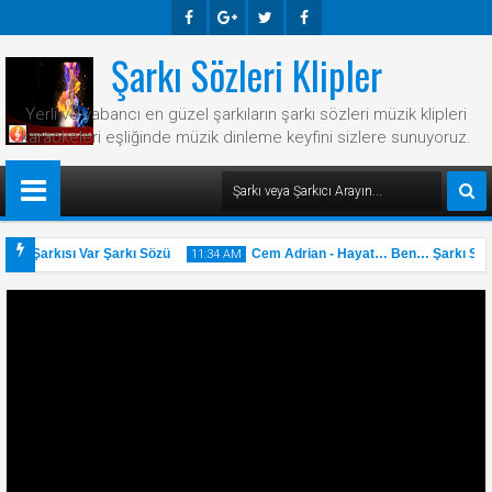
Şarkı Sözleri Klipler
Faceb
Googl
Twitte
Faceb
Ook
E-
R
Ook
Yerli ve yabancı en güzel şarkıların şarkı sözleri müzik klipleri
Plus
karaokeleri eşliğinde müzik dinleme keyfini sizlere sunuyoruz.
ir Şarkısı Var Şarkı Sözü
Cem Adrian - Hayat… Ben… Şarkı Sözü
11:34 AM
31
May
2025