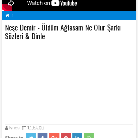
Neşe Demir - Öldüm Ağlasam Ne Olur Şarkı
N
Neşe Demir Şarkı Sözleri
Öldüm Ağlasam Ne Olur Şarkı Sözleri
Sözleri & Dinle
Şarkı Sözleri
lyrics
11:54:00