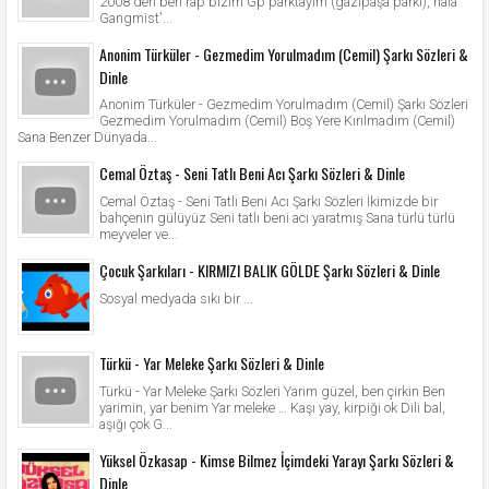
2008'den beri rap bizim Gp parktayım (gazipaşa parkı), hala
Gangmist'...
Anonim Türküler - Gezmedim Yorulmadım (Cemil) Şarkı Sözleri &
Dinle
Anonim Türküler - Gezmedim Yorulmadım (Cemil) Şarkı Sözleri
Gezmedim Yorulmadım (Cemil) Boş Yere Kırılmadım (Cemil)
Sana Benzer Dünyada...
Cemal Öztaş - Seni Tatlı Beni Acı Şarkı Sözleri & Dinle
Cemal Öztaş - Seni Tatlı Beni Acı Şarkı Sözleri İkimizde bir
bahçenin gülüyüz Seni tatlı beni acı yaratmış Sana türlü türlü
meyveler ve...
Çocuk Şarkıları - KIRMIZI BALIK GÖLDE Şarkı Sözleri & Dinle
Sosyal medyada sıkı bir ...
Türkü - Yar Meleke Şarkı Sözleri & Dinle
Türkü - Yar Meleke Şarkı Sözleri Yarim güzel, ben çirkin Ben
yarimin, yar benim Yar meleke … Kaşı yay, kirpiği ok Dili bal,
aşığı çok G...
Yüksel Özkasap - Kimse Bilmez İçimdeki Yarayı Şarkı Sözleri &
Dinle