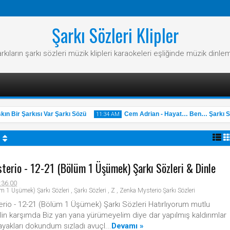
Şarkı Sözleri Klipler
rkıların şarkı sözleri müzik klipleri karaokeleri eşliğinde müzik dinle
 Bir Şarkısı Var Şarkı Sözü
Cem Adrian - Hayat… Ben… Şarkı Sö
11:34 AM
terio - 12-21 (Bölüm 1 Üşümek) Şarkı Sözleri & Dinle
31
:36:00
May
2025
m 1 Üşümek) Şarkı Sözleri
,
Şarkı Sözleri
,
Z
,
Zenka Mysterio Şarkı Sözleri
rio - 12-21 (Bölüm 1 Üşümek) Şarkı Sözleri Hatırlıyorum mutlu
lin karşımda Biz yan yana yürümeyelim diye dar yapılmış kaldırımlar
ayakları dokundum sızladı avuçl...
Devamı »