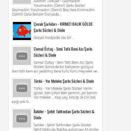
Anonim Türküler - Gezmedim
Yorulmadım (Cemil) Şarkı Sözleri
Gezmedim Yorulmadım (Cemil) Boş Yere Kırılmadım
(Cemil) Sana Benzer Dünyada...
Çocuk Şarkıları - KIRMIZI BALIK GÖLDE
Şarkı Sözleri & Dinle
Sosyal medyada sıkı bir ...
Cemal Öztaş - Seni Tatlı Beni Acı Şarkı
Sözleri & Dinle
Cemal Öztaş - Seni Tatlı Beni Acı Şarkı
Sözleri İkimizde bir bahçenin gülüyüz
Seni tatlı beni acı yaratmış Sana türlü türlü meyveler ve...
Türkü - Yar Meleke Şarkı Sözleri & Dinle
Türkü - Yar Meleke Şarkı Sözleri Yarim
güzel, ben çirkin Ben yarimin, yar benim
Yar meleke … Kaşı yay, kirpiği ok Dili bal,
aşığı çok G...
İlahiler - Şehit Tahtından Şarkı Sözleri &
Dinle
İlahiler - Şehit Tahtından Şarkı Sözleri
Şehit tahtında Rabbe gülümser Ah binler