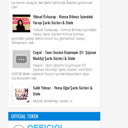
ce canım olsaydı der Şehit tahtında Rabbe gülümser
Can...
Yüksel Özkasap - Kimse Bilmez İçimdeki
Yarayı Şarkı Sözleri & Dinle
Yüksel Özkasap - Kimse Bilmez İçimdeki
Yarayı Şarkı Sözleri Kimse bilmez
içimdeki yarayı Senin olsun bu gönlümün sarayı
Yalvarıram ırak...
Cegıd - Tanrı Sesimi Duymuyor (Ft. Şişman
Muddy) Şarkı Sözleri & Dinle
Cegıd - Tanrı Sesimi Duymuyor (Ft.
Şişman Muddy) Şarkı Sözleri JAGGED
VERSE Belki saçlarım huzur içinde beyazlanır diye
Sürdürücem rap ...
Salih Yılmaz - Yema Oğul Şarkı Sözleri &
Dinle
Müzik dinlemeyi seven si...
OFFICIAL TOKEN