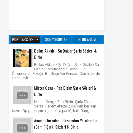
POPULARS LYRICS
SON YORUMLAR
BLOG ARŞIVI
Belkıs Akkale - Şu Dağlar Şarkı Sözleri &
Dinle
Belkıs Akkale - Şu Dağlar Şarkı Sözleri Şu
Dağlar Kömürdendir Geçen Gün
Ömürdendir Feleğin Bir Guşu Var Pençesi Demirdendir
Hadi Leyli ...
Mister Geng - Rap Bizim Şarkı Sözleri &
Dinle
Mister Geng - Rap Bizim Şarkı Sözleri
Verse 1: Memlekette 2008'den beri rap
bizim Gp parktayım (gazipaşa parkı), hala Gangmist'...
Anonim Türküler - Gezmedim Yorulmadım
(Cemil) Şarkı Sözleri & Dinle