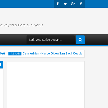
Faceb
Twitte
Googl
Faceb
Ook
R
E-
Ook
me keyfini sizlere sunuyoruz.
Plus
zü
Cem Adrian - Harbe Giden Sarı Saçlı Çocuk Şarkı Sözü
11:33 AM
11:32 
31
31
May
M
2025
2