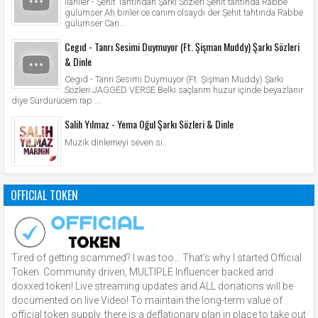
İlahiler - Şehit Tahtından Şarkı Sözleri Şehit tahtında Rabbe
gülümser Ah binler ce canım olsaydı der Şehit tahtında Rabbe
gülümser Can...
Cegıd - Tanrı Sesimi Duymuyor (Ft. Şişman Muddy) Şarkı Sözleri
& Dinle
Cegıd - Tanrı Sesimi Duymuyor (Ft. Şişman Muddy) Şarkı
Sözleri JAGGED VERSE Belki saçlarım huzur içinde beyazlanır
diye Sürdürücem rap ...
Salih Yılmaz - Yema Oğul Şarkı Sözleri & Dinle
Müzik dinlemeyi seven si...
OFFICIAL TOKEN
Tired of getting scammed? I was too… That’s why I started Official
Token. Community driven, MULTIPLE Influencer backed and
doxxed token! Live streaming updates and ALL donations will be
documented on live Video! To maintain the long-term value of
official token supply, there is a deflationary plan in place to take out