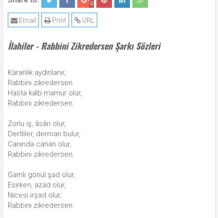
Share to:
0
Email
Print
URL
İlahiler - Rabbini Zikredersen Şarkı Sözleri
Karanlık aydınlanır,
Rabbini zikredersen.
Hasta kalb mamur olur,
Rabbini zikredersen.
Zorlu iş, âsân olur,
Dertliler, derman bulur,
Canında canan olur,
Rabbini zikredersen.
Gamlı gönül şad olur,
Esirken, azad olur,
Nicesi irşad olur,
Rabbini zikredersen.