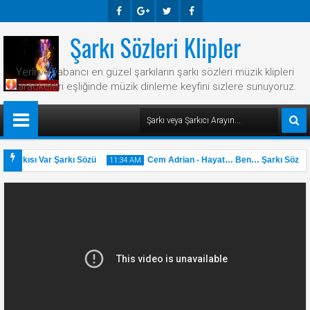
Şarkı Sözleri Klipler
Faceb
Googl
Twitte
Faceb
Ook
E-
R
Ook
Yerli ve yabancı en güzel şarkıların şarkı sözleri müzik klipleri
Plus
karaokeleri eşliğinde müzik dinleme keyfini sizlere sunuyoruz.
 Şarkısı Var Şarkı Sözü
Cem Adrian - Hayat… Ben… Şarkı Sözü
11:34 AM
31
May
2025