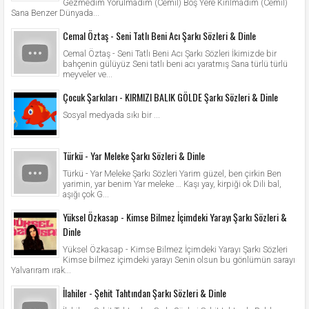
Gezmedim Yorulmadım (Cemil) Boş Yere Kırılmadım (Cemil)
Sana Benzer Dünyada...
Cemal Öztaş - Seni Tatlı Beni Acı Şarkı Sözleri & Dinle
Cemal Öztaş - Seni Tatlı Beni Acı Şarkı Sözleri İkimizde bir
bahçenin gülüyüz Seni tatlı beni acı yaratmış Sana türlü türlü
meyveler ve...
Çocuk Şarkıları - KIRMIZI BALIK GÖLDE Şarkı Sözleri & Dinle
Sosyal medyada sıkı bir ...
Türkü - Yar Meleke Şarkı Sözleri & Dinle
Türkü - Yar Meleke Şarkı Sözleri Yarim güzel, ben çirkin Ben
yarimin, yar benim Yar meleke … Kaşı yay, kirpiği ok Dili bal,
aşığı çok G...
Yüksel Özkasap - Kimse Bilmez İçimdeki Yarayı Şarkı Sözleri &
Dinle
Yüksel Özkasap - Kimse Bilmez İçimdeki Yarayı Şarkı Sözleri
Kimse bilmez içimdeki yarayı Senin olsun bu gönlümün sarayı
Yalvarıram ırak...
İlahiler - Şehit Tahtından Şarkı Sözleri & Dinle