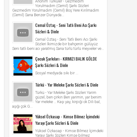
Anonim Türküler - Gezmedim
Yorulmadım (Cemil) Şarkı Sözleri
Gezmedim Yorulmadım (Cemil) Boş Yere Kırılmadım
(Cemil) Sana Benzer Dünyada...
Cemal Öztaş - Seni Tatlı Beni Acı Şarkı
Sözleri & Dinle
Cemal Öztaş - Seni Tatlı Beni Acı Şarkı
Sözleri İkimizde bir bahçenin gülüyüz
Seni tatlı beni acı yaratmış Sana türlü türlü meyveler ve...
Çocuk Şarkıları - KIRMIZI BALIK GÖLDE
Şarkı Sözleri & Dinle
Sosyal medyada sıkı bir ...
Türkü - Yar Meleke Şarkı Sözleri & Dinle
Türkü - Yar Meleke Şarkı Sözleri Yarim
güzel, ben çirkin Ben yarimin, yar benim
Yar meleke … Kaşı yay, kirpiği ok Dili bal,
aşığı çok G...
Yüksel Özkasap - Kimse Bilmez İçimdeki
Yarayı Şarkı Sözleri & Dinle
Yüksel Özkasap - Kimse Bilmez İçimdeki
Yarayı Şarkı Sözleri Kimse bilmez