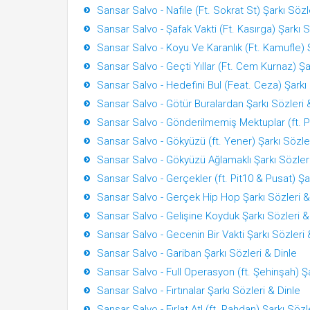
Sansar Salvo - Nafile (Ft. Sokrat St) Şarkı Sözl
Sansar Salvo - Şafak Vakti (Ft. Kasırga) Şarkı S
Sansar Salvo - Koyu Ve Karanlık (Ft. Kamufle) Ş
Sansar Salvo - Geçti Yıllar (Ft. Cem Kurnaz) Şa
Sansar Salvo - Hedefini Bul (Feat. Ceza) Şarkı 
Sansar Salvo - Götür Buralardan Şarkı Sözleri 
Sansar Salvo - Gönderilmemiş Mektuplar (ft. Pi
Sansar Salvo - Gökyüzü (ft. Yener) Şarkı Sözle
Sansar Salvo - Gökyüzü Ağlamaklı Şarkı Sözleri
Sansar Salvo - Gerçekler (ft. Pit10 & Pusat) Şa
Sansar Salvo - Gerçek Hip Hop Şarkı Sözleri &
Sansar Salvo - Gelişine Koyduk Şarkı Sözleri &
Sansar Salvo - Gecenin Bir Vakti Şarkı Sözleri 
Sansar Salvo - Gariban Şarkı Sözleri & Dinle
Sansar Salvo - Full Operasyon (ft. Şehinşah) Şa
Sansar Salvo - Fırtınalar Şarkı Sözleri & Dinle
Sansar Salvo - Fırlat At! (ft. Rahdan) Şarkı Sözl