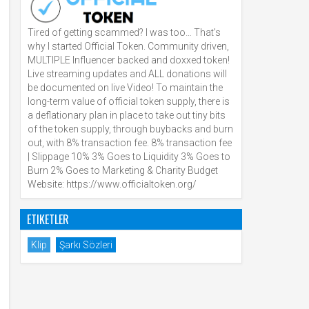
Tired of getting scammed? I was too… That’s
why I started Official Token. Community driven,
MULTIPLE Influencer backed and doxxed token!
Live streaming updates and ALL donations will
be documented on live Video! To maintain the
long-term value of official token supply, there is
a deflationary plan in place to take out tiny bits
of the token supply, through buybacks and burn
out, with 8% transaction fee. 8% transaction fee
| Slippage 10% 3% Goes to Liquidity 3% Goes to
Burn 2% Goes to Marketing & Charity Budget
Website: https://www.officialtoken.org/
ETIKETLER
Klip
Şarkı Sözleri