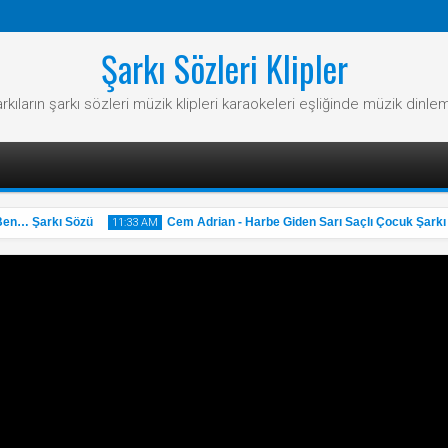
Şarkı Sözleri Klipler
rkıların şarkı sözleri müzik klipleri karaokeleri eşliğinde müzik dinle
 Şarkı Sözü
Cem Adrian - Harbe Giden Sarı Saçlı Çocuk Şarkı Sö
11:33 AM
31
May
2025