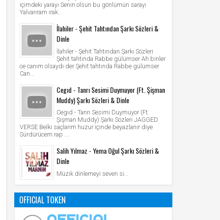
içimdeki yarayı Senin olsun bu gönlümün sarayı
Yalvarıram ırak...
İlahiler - Şehit Tahtından Şarkı Sözleri &
Dinle
İlahiler - Şehit Tahtından Şarkı Sözleri
Şehit tahtında Rabbe gülümser Ah binler
ce canım olsaydı der Şehit tahtında Rabbe gülümser
Can...
Cegıd - Tanrı Sesimi Duymuyor (Ft. Şişman
Muddy) Şarkı Sözleri & Dinle
Cegıd - Tanrı Sesimi Duymuyor (Ft.
Şişman Muddy) Şarkı Sözleri JAGGED
VERSE Belki saçlarım huzur içinde beyazlanır diye
Sürdürücem rap ...
Salih Yılmaz - Yema Oğul Şarkı Sözleri &
Dinle
Müzik dinlemeyi seven si...
OFFICIAL TOKEN