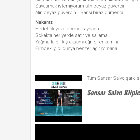
Savaşmak istemiyorum alın beyaz güvercin
Alın beyaz güvercin… Sansi biraz dümenci.
Nakarat:
Hedef ak yüzü görmek aynada
Sokakta her yerde satır ve sallama
Yağmurlu bir kış akşamı ağrı girer karnına
Filmdeki gibi dünya benzer ağır romana
Tüm Sansar Salvo şarkı s
Sansar Salvo Klipl