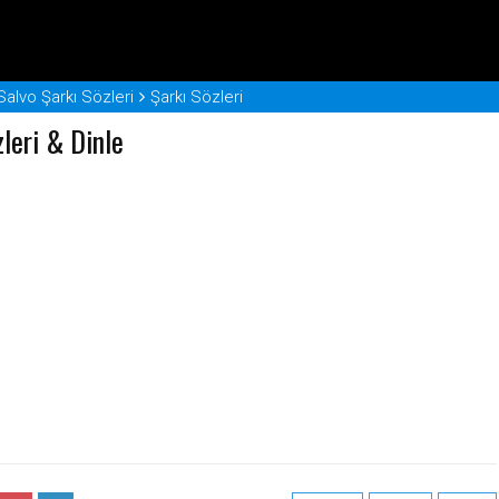
alvo Şarkı Sözleri
Şarkı Sözleri
leri & Dinle