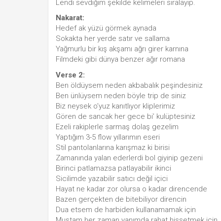
Lendi sevdiğim şekilde kelimeleri sıralayıp.
Nakarat:
Hedef ak yüzü görmek aynada
Sokakta her yerde satır ve sallama
Yağmurlu bir kış akşamı ağrı girer karnına
Filmdeki gibi dünya benzer ağır romana
Verse 2:
Ben öldüysem neden akbabalık peşindesiniz
Ben ünlüysem neden böyle trip de siniz
Biz neysek o’yuz kanıtlıyor kliplerimiz
Gören de sancak her gece bi’ kulüptesiniz
Ezeli rakiplerle sarmaş dolaş gezelim
Yaptığım 3-5 flow yıllarımın eseri
Stil pantolanlarına karışmaz ki birisi
Zamanında yalan ederlerdi bol giyinip gezeni
Birinci patlamazsa patlayabilir ikinci
Sicilimde yazabilir satıcı değil içici
Hayat ne kadar zor olursa o kadar direncende
Bazen gerçekten de bitebiliyor direncin
Dua etsem de harbiden kullanamamak için
Muştam her zaman yanımda rahat hissetmek için