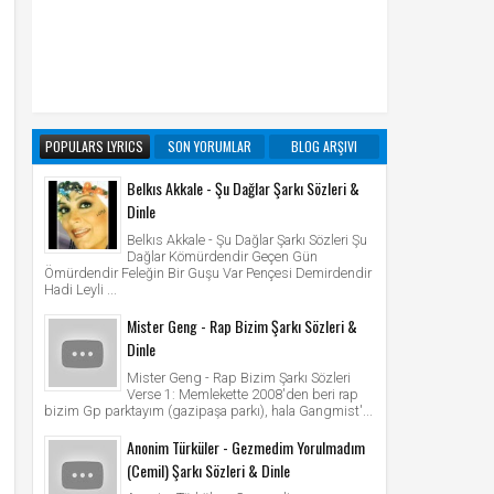
POPULARS LYRICS
SON YORUMLAR
BLOG ARŞIVI
Belkıs Akkale - Şu Dağlar Şarkı Sözleri &
Dinle
Belkıs Akkale - Şu Dağlar Şarkı Sözleri Şu
Dağlar Kömürdendir Geçen Gün
Ömürdendir Feleğin Bir Guşu Var Pençesi Demirdendir
Hadi Leyli ...
Mister Geng - Rap Bizim Şarkı Sözleri &
Dinle
Mister Geng - Rap Bizim Şarkı Sözleri
Verse 1: Memlekette 2008'den beri rap
bizim Gp parktayım (gazipaşa parkı), hala Gangmist'...
Anonim Türküler - Gezmedim Yorulmadım
(Cemil) Şarkı Sözleri & Dinle