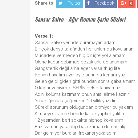
Share to:
Twitter
Facebook
0
Sansar Salvo - Ağır Roman Şarkı Sözleri
Verse 1:
Sansar Salvo yerinde duramayan adam
Bir çok denyo tarafından her anlamda kovalanan
Mücadele vermeden hiç bir işte yol alamam
Ölene kadar cebimde bozuklarla dolanamam
Gangsterlik değil ama eğer varsa thug life
Benim hayatım aynı öyle bunu da kenara yaz
Gelen geldi giden gitti bundan sonra çabalamam
O kadar yeniyim ki SERİN gelse tanıyamaz
Adını koluma kazımam onun anısı elime kazınır
Yaşadığımsa aşağı yukarı 20 yıllık yazıdır
Sürekli sorunum olduğundan bitmiyor bu yakıtım
Kimseyi seveme bende kalbe yaptım yalıtım
12 yaşımdan beri sokakta hiphop kovalarım
Bazı zaman yaralanıp bazı zaman duman alıp
Dar gelmiyor buraları frekansı yakaladım