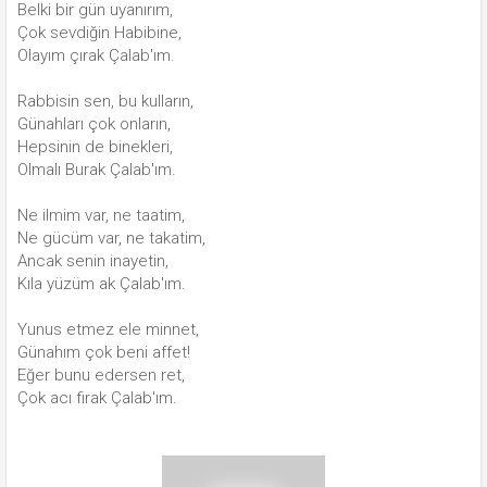
Belki bir gün uyanırım,
Çok sevdiğin Habibine,
Olayım çırak Çalab'ım.
Rabbisin sen, bu kulların,
Günahları çok onların,
Hepsinin de binekleri,
Olmalı Burak Çalab'ım.
Ne ilmim var, ne taatim,
Ne gücüm var, ne takatim,
Ancak senin inayetin,
Kıla yüzüm ak Çalab'ım.
Yunus etmez ele minnet,
Günahım çok beni affet!
Eğer bunu edersen ret,
Çok acı firak Çalab'ım.