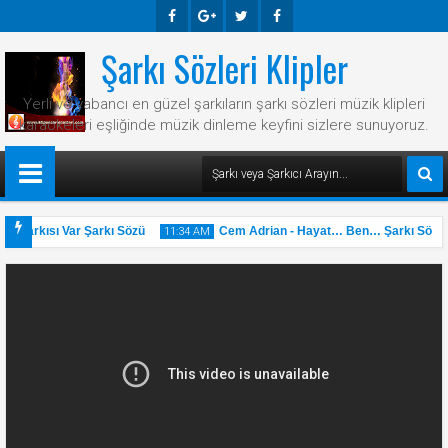
Şarkı Sözleri Klipler
Faceb
Googl
Twitte
Faceb
Ook
E-
R
Ook
Yerli ve yabancı en güzel şarkıların şarkı sözleri müzik klipleri
Plus
karaokeleri eşliğinde müzik dinleme keyfini sizlere sunuyoruz.
r Şarkısı Var Şarkı Sözü
Cem Adrian - Hayat… Ben… Şarkı Sözü
11:34 AM
31
May
2025