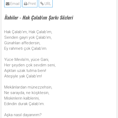
Email
Print
URL
İlahiler - Hak Çalab'ım Şarkı Sözleri
Hak Çalab'ım, Hak Çalab'ım,
Senden gayri yok Çalab'ım,
Günahları affedersin,
Ey rahmeti çok Çalab'ım.
Yüce Mevla'm, yüce Gani,
Her şeyden çok sevdim seni,
Aşktan uzak tutma beni!
Ateşiyle yak Çalab'ım!
Mekânlardan münezzehsin,
Ne sarayda, ne köşktesin,
Miskinlerin kalblerini,
Edindin durak Çalab'ım.
Aşka nasıl dayanırım?