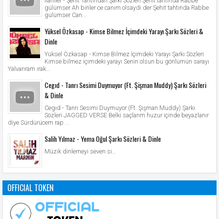
İlahiler - Şehit Tahtından Şarkı Sözleri Şehit tahtında Rabbe
gülümser Ah binler ce canım olsaydı der Şehit tahtında Rabbe
gülümser Can...
Yüksel Özkasap - Kimse Bilmez İçimdeki Yarayı Şarkı Sözleri &
Dinle
Yüksel Özkasap - Kimse Bilmez İçimdeki Yarayı Şarkı Sözleri
Kimse bilmez içimdeki yarayı Senin olsun bu gönlümün sarayı
Yalvarıram ırak...
Cegıd - Tanrı Sesimi Duymuyor (Ft. Şişman Muddy) Şarkı Sözleri
& Dinle
Cegıd - Tanrı Sesimi Duymuyor (Ft. Şişman Muddy) Şarkı
Sözleri JAGGED VERSE Belki saçlarım huzur içinde beyazlanır
diye Sürdürücem rap ...
Salih Yılmaz - Yema Oğul Şarkı Sözleri & Dinle
Müzik dinlemeyi seven si...
OFFICIAL TOKEN