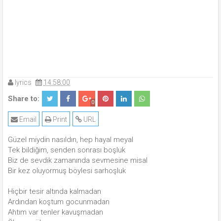
lyrics
14:58:00
Share to:
0
Email
Print
URL
Güzel miydin nasıldın, hep hayal meyal
Tek bildiğim, senden sonrası boşluk
Biz de sevdik zamanında sevmesine misal
Bir kez oluyormuş böylesi sarhoşluk
Hiçbir tesir altında kalmadan
Ardından koştum gocunmadan
Ahtım var tenler kavuşmadan