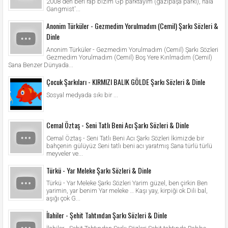
2008'den beri rap bizim Gp parktayım (gazipaşa parkı), hala
Gangmist'...
Anonim Türküler - Gezmedim Yorulmadım (Cemil) Şarkı Sözleri &
Dinle
Anonim Türküler - Gezmedim Yorulmadım (Cemil) Şarkı Sözleri
Gezmedim Yorulmadım (Cemil) Boş Yere Kırılmadım (Cemil)
Sana Benzer Dünyada...
Çocuk Şarkıları - KIRMIZI BALIK GÖLDE Şarkı Sözleri & Dinle
Sosyal medyada sıkı bir ...
Cemal Öztaş - Seni Tatlı Beni Acı Şarkı Sözleri & Dinle
Cemal Öztaş - Seni Tatlı Beni Acı Şarkı Sözleri İkimizde bir
bahçenin gülüyüz Seni tatlı beni acı yaratmış Sana türlü türlü
meyveler ve...
Türkü - Yar Meleke Şarkı Sözleri & Dinle
Türkü - Yar Meleke Şarkı Sözleri Yarim güzel, ben çirkin Ben
yarimin, yar benim Yar meleke … Kaşı yay, kirpiği ok Dili bal,
aşığı çok G...
İlahiler - Şehit Tahtından Şarkı Sözleri & Dinle