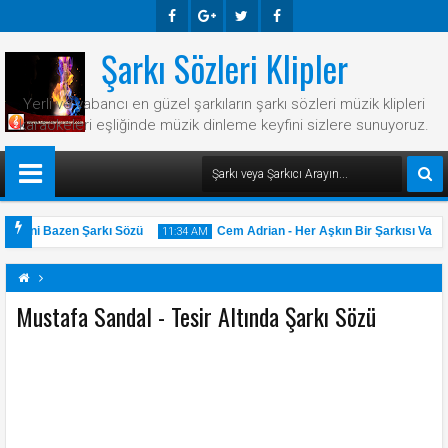
Şarkı Sözleri Klipler
Faceb
Googl
Twitte
Faceb
Ook
E-
R
Ook
Yerli ve yabancı en güzel şarkıların şarkı sözleri müzik klipleri
Plus
karaokeleri eşliğinde müzik dinleme keyfini sizlere sunuyoruz.
- Hani Bazen Şarkı Sözü
Cem Adrian - Her Aşkın Bir Şarkısı Var Şa
11:34 AM
Mustafa Sandal - Tesir Altında Şarkı Sözü
31
May
2025