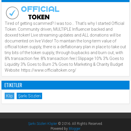
Tired of getting scammed? I was too… That’s why I started Official
Token. Community driven, MULTIPLE Influencer backed and
doxxed token! Live streaming updates and ALL donations will be
documented on live Video! To maintain the long-term value of
official token supply, there is a deflationary plan in place to take out
tiny bits of the token supply, through buybacks and burn out, with
8% transaction fee. 8% transaction fee | Slippage 10% 3% Goes to
Liquidity 3% Goes to Burn 2% Goes to Marketing & Charity Budget
Website: https://www.officialtoken.org/
ETIKETLER
Klip
Şarkı Sözleri
Şarkı Sözleri Klipler
© 2016. All Rights Reserved.
Powered by
Blogger