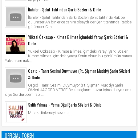
İlahiler - Şehit Tahtından Şarkı Sözleri & Dinle
İlahiler - Şehit Tahtından Şarkı Sözleri Şehit tahtında Rabbe
gülümser Ah binler ce canım olsaydı der Şehit tahtında Rabbe
gülümser Can...
Yüksel Özkasap - Kimse Bilmez İçimdeki Yarayı Şarkı Sözleri &
Dinle
Yüksel Özkasap - Kimse Bilmez İçimdeki Yarayı Şarkı Sözleri
Kimse bilmez içimdeki yarayı Senin olsun bu gönlümün sarayı
Yalvarıram ırak...
Cegıd - Tanrı Sesimi Duymuyor (Ft. Şişman Muddy) Şarkı Sözleri
& Dinle
Cegıd - Tanrı Sesimi Duymuyor (Ft. Şişman Muddy) Şarkı
Sözleri JAGGED VERSE Belki saçlarım huzur içinde beyazlanır
diye Sürdürücem rap ...
Salih Yılmaz - Yema Oğul Şarkı Sözleri & Dinle
Müzik dinlemeyi seven si...
OFFICIAL TOKEN