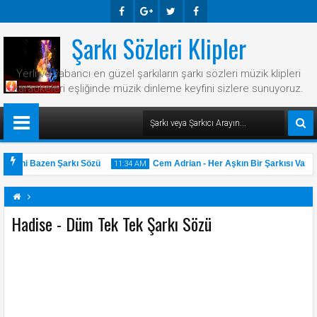
Şarkı Sözleri Klipler
Faceb
Googl
Twitte
Faceb
Ook
E-
R
Ook
Yerli ve yabancı en güzel şarkıların şarkı sözleri müzik klipleri
Plus
karaokeleri eşliğinde müzik dinleme keyfini sizlere sunuyoruz.
- Hani Bazen Şarkı Sözü
Cem Adrian - Her Aşkın Bir Şarkısı Var Şa
11:34 AM
Hadise - Düm Tek Tek Şarkı Sözü
31
May
2025