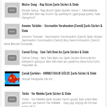
Mister Geng - Rap Bizim Şarkı Sözleri & Dinle
Mister Geng - Rap Bizim Şarkı Sözleri Verse 1: Memlekette
2008'den beri rap bizim Gp parktayım (gazipaşa parkı), hala
Gangmist'...
Anonim Türküler - Gezmedim Yorulmadım (Cemil) Şarkı Sözleri &
Dinle
Anonim Türküler - Gezmedim Yorulmadım (Cemil) Şarkı Sözleri
Gezmedim Yorulmadım (Cemil) Boş Yere Kırılmadım (Cemil)
Sana Benzer Dünyada...
Cemal Öztaş - Seni Tatlı Beni Acı Şarkı Sözleri & Dinle
Cemal Öztaş - Seni Tatlı Beni Acı Şarkı Sözleri İkimizde bir
bahçenin gülüyüz Seni tatlı beni acı yaratmış Sana türlü türlü
meyveler ve...
Çocuk Şarkıları - KIRMIZI BALIK GÖLDE Şarkı Sözleri & Dinle
Sosyal medyada sıkı bir ...
Türkü - Yar Meleke Şarkı Sözleri & Dinle
Türkü - Yar Meleke Şarkı Sözleri Yarim güzel, ben çirkin Ben
yarimin, yar benim Yar meleke … Kaşı yay, kirpiği ok Dili bal,
aşığı çok G...