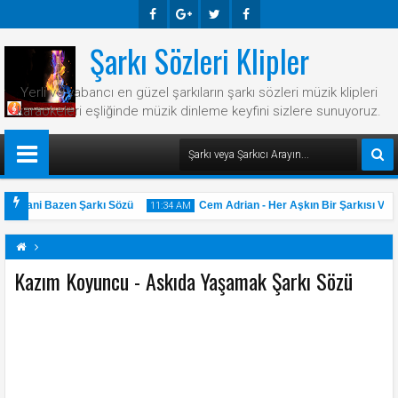
Şarkı Sözleri Klipler
Faceb
Googl
Twitte
Faceb
Ook
E-
R
Ook
Yerli ve yabancı en güzel şarkıların şarkı sözleri müzik klipleri
Plus
karaokeleri eşliğinde müzik dinleme keyfini sizlere sunuyoruz.
 - Hani Bazen Şarkı Sözü
Cem Adrian - Her Aşkın Bir Şarkısı Var Ş
11:34 AM
Kazım Koyuncu - Askıda Yaşamak Şarkı Sözü
31
May
2025