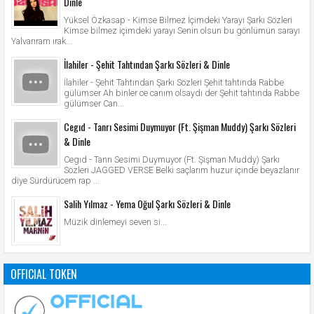
Dinle
Yüksel Özkasap - Kimse Bilmez İçimdeki Yarayı Şarkı Sözleri
Kimse bilmez içimdeki yarayı Senin olsun bu gönlümün sarayı
Yalvarıram ırak...
İlahiler - Şehit Tahtından Şarkı Sözleri & Dinle
İlahiler - Şehit Tahtından Şarkı Sözleri Şehit tahtında Rabbe
gülümser Ah binler ce canım olsaydı der Şehit tahtında Rabbe
gülümser Can...
Cegıd - Tanrı Sesimi Duymuyor (Ft. Şişman Muddy) Şarkı Sözleri
& Dinle
Cegıd - Tanrı Sesimi Duymuyor (Ft. Şişman Muddy) Şarkı
Sözleri JAGGED VERSE Belki saçlarım huzur içinde beyazlanır
diye Sürdürücem rap ...
Salih Yılmaz - Yema Oğul Şarkı Sözleri & Dinle
Müzik dinlemeyi seven si...
OFFICIAL TOKEN