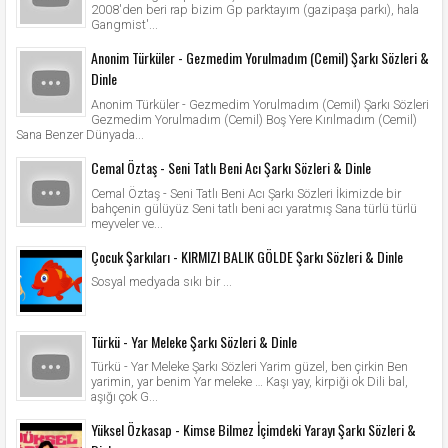
2008'den beri rap bizim Gp parktayım (gazipaşa parkı), hala
Gangmist'...
Anonim Türküler - Gezmedim Yorulmadım (Cemil) Şarkı Sözleri &
Dinle
Anonim Türküler - Gezmedim Yorulmadım (Cemil) Şarkı Sözleri
Gezmedim Yorulmadım (Cemil) Boş Yere Kırılmadım (Cemil)
Sana Benzer Dünyada...
Cemal Öztaş - Seni Tatlı Beni Acı Şarkı Sözleri & Dinle
Cemal Öztaş - Seni Tatlı Beni Acı Şarkı Sözleri İkimizde bir
bahçenin gülüyüz Seni tatlı beni acı yaratmış Sana türlü türlü
meyveler ve...
Çocuk Şarkıları - KIRMIZI BALIK GÖLDE Şarkı Sözleri & Dinle
Sosyal medyada sıkı bir ...
Türkü - Yar Meleke Şarkı Sözleri & Dinle
Türkü - Yar Meleke Şarkı Sözleri Yarim güzel, ben çirkin Ben
yarimin, yar benim Yar meleke … Kaşı yay, kirpiği ok Dili bal,
aşığı çok G...
Yüksel Özkasap - Kimse Bilmez İçimdeki Yarayı Şarkı Sözleri &