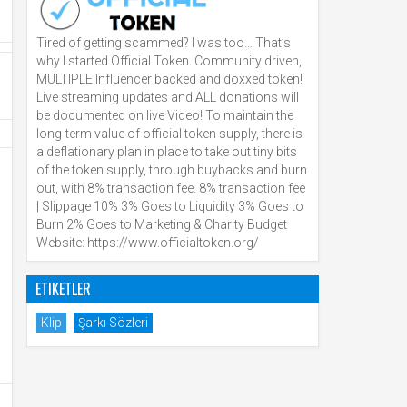
Tired of getting scammed? I was too… That’s
why I started Official Token. Community driven,
MULTIPLE Influencer backed and doxxed token!
Live streaming updates and ALL donations will
be documented on live Video! To maintain the
long-term value of official token supply, there is
a deflationary plan in place to take out tiny bits
of the token supply, through buybacks and burn
out, with 8% transaction fee. 8% transaction fee
| Slippage 10% 3% Goes to Liquidity 3% Goes to
Burn 2% Goes to Marketing & Charity Budget
Website: https://www.officialtoken.org/
ETIKETLER
Klip
Şarkı Sözleri