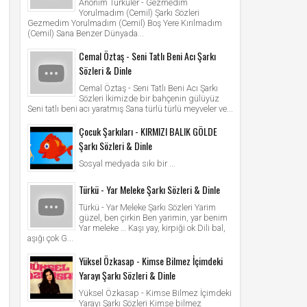
Anonim Türküler - Gezmedim
Yorulmadım (Cemil) Şarkı Sözleri
Gezmedim Yorulmadım (Cemil) Boş Yere Kırılmadım
(Cemil) Sana Benzer Dünyada...
Cemal Öztaş - Seni Tatlı Beni Acı Şarkı
Sözleri & Dinle
Cemal Öztaş - Seni Tatlı Beni Acı Şarkı
Sözleri İkimizde bir bahçenin gülüyüz
Seni tatlı beni acı yaratmış Sana türlü türlü meyveler ve...
Çocuk Şarkıları - KIRMIZI BALIK GÖLDE
Şarkı Sözleri & Dinle
Sosyal medyada sıkı bir ...
Türkü - Yar Meleke Şarkı Sözleri & Dinle
Türkü - Yar Meleke Şarkı Sözleri Yarim
güzel, ben çirkin Ben yarimin, yar benim
Yar meleke … Kaşı yay, kirpiği ok Dili bal,
aşığı çok G...
Yüksel Özkasap - Kimse Bilmez İçimdeki
Yarayı Şarkı Sözleri & Dinle
Yüksel Özkasap - Kimse Bilmez İçimdeki
Yarayı Şarkı Sözleri Kimse bilmez