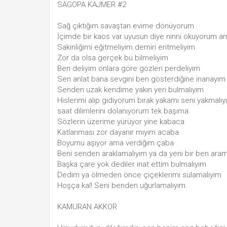
SAGOPA KAJMER #2
Sağ çıktığım savaştan evime dönüyorum
İçimde bir kaos var uyusun diye ninni okuyorum am
Sakinliğimi eğitmeliyim demiri eritmeliyim
Zor da olsa gerçek bu bilmeliyim
Ben deliyim onlara göre gözleri perdeliyim
Sen anlat bana sevgini ben gösterdiğine inanayım
Senden uzak kendime yakın yeri bulmalıyım
Hislerimi alıp gidiyorum bırak yakamı seni yakmalıy
saat dilimlerini dolanıyorum tek başıma
Sözlerin üzerime yürüyor yine kabaca
Katlanması zor dayanır mıyım acaba
Boyumu aşıyor ama verdiğim çaba
Beni senden araklamalıyım ya da yeni bir ben aram
Başka çare yok dediler inat ettim bulmalıyım
Dedim ya ölmeden önce çiçeklerimi sulamalıyım
Hoşça kal! Seni benden uğurlamalıyım.
KAMURAN AKKOR