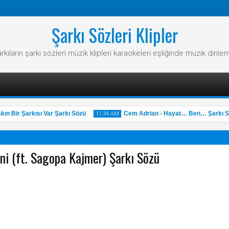
Şarkı Sözleri Klipler
rkıların şarkı sözleri müzik klipleri karaokeleri eşliğinde müzik dinle
 Bir Şarkısı Var Şarkı Sözü
Cem Adrian - Hayat… Ben… Şarkı Söz
11:34 AM
ni (ft. Sagopa Kajmer) Şarkı Sözü
31
May
2025