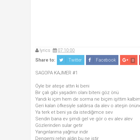
lyrics
07:10:00
Share to:
Twitter
Facebook
0
SAGOPA KAJMER #1
Öyle bir ateşe attın ki beni
Bir çalı gibi yaşadım olanı biteni göz önü
Yandı ki içim hem de sorma ne biçim işittim kalbi
Geri kalan öfkesiyle saldırsa da alev o ateşin önü
Ya terk et beni ya da istediğimce sev
Sendin bana ev şimdi gel ve gör o ev alev alev
Gözlerinden sular getir
Yangınlarıma yağmur indir
Dengemi rehin aldın bu ne iştir