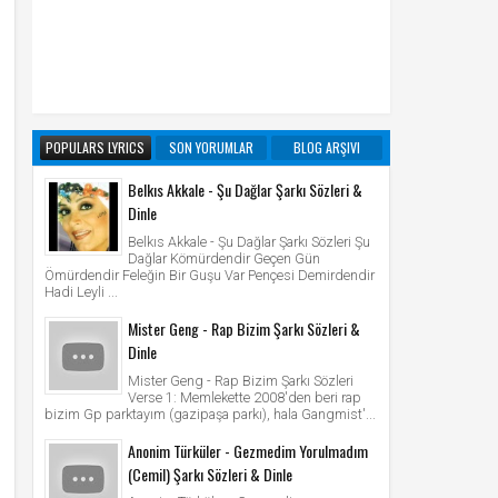
POPULARS LYRICS
SON YORUMLAR
BLOG ARŞIVI
Belkıs Akkale - Şu Dağlar Şarkı Sözleri &
Dinle
Belkıs Akkale - Şu Dağlar Şarkı Sözleri Şu
Dağlar Kömürdendir Geçen Gün
Ömürdendir Feleğin Bir Guşu Var Pençesi Demirdendir
Hadi Leyli ...
Mister Geng - Rap Bizim Şarkı Sözleri &
Dinle
Mister Geng - Rap Bizim Şarkı Sözleri
Verse 1: Memlekette 2008'den beri rap
bizim Gp parktayım (gazipaşa parkı), hala Gangmist'...
Anonim Türküler - Gezmedim Yorulmadım
(Cemil) Şarkı Sözleri & Dinle