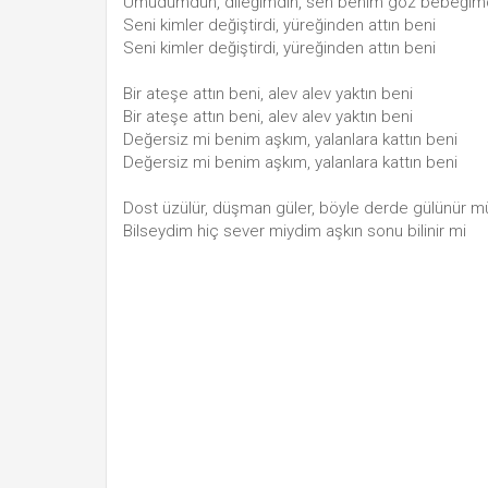
Umudumdun, dileğimdin, sen benim göz bebeğim
Seni kimler değiştirdi, yüreğinden attın beni
Seni kimler değiştirdi, yüreğinden attın beni
Bir ateşe attın beni, alev alev yaktın beni
Bir ateşe attın beni, alev alev yaktın beni
Değersiz mi benim aşkım, yalanlara kattın beni
Değersiz mi benim aşkım, yalanlara kattın beni
Dost üzülür, düşman güler, böyle derde gülünür m
Bilseydim hiç sever miydim aşkın sonu bilinir mi