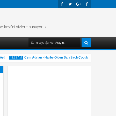
Faceb
Twitte
Googl
Faceb
Ook
R
E-
Ook
me keyfini sizlere sunuyoruz.
Plus
ü
Cem Adrian - Harbe Giden Sarı Saçlı Çocuk Şarkı Sözü
11:33 AM
11:32 A
31
31
May
M
2025
20