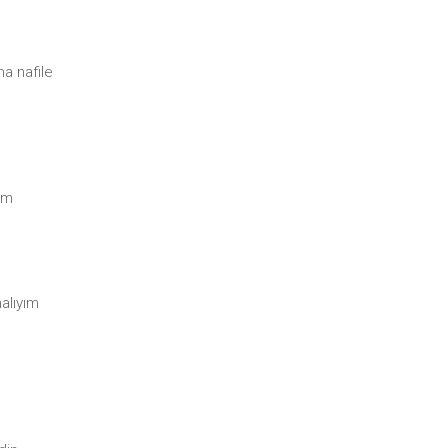
a nafile
ım
alıyım