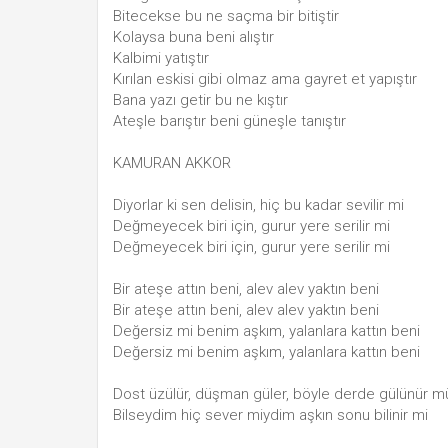
Bitecekse bu ne saçma bir bitiştir
Kolaysa buna beni alıştır
Kalbimi yatıştır
Kırılan eskisi gibi olmaz ama gayret et yapıştır
Bana yazı getir bu ne kıştır
Ateşle barıştır beni güneşle tanıştır
KAMURAN AKKOR
Diyorlar ki sen delisin, hiç bu kadar sevilir mi
Değmeyecek biri için, gurur yere serilir mi
Değmeyecek biri için, gurur yere serilir mi
Bir ateşe attın beni, alev alev yaktın beni
Bir ateşe attın beni, alev alev yaktın beni
Değersiz mi benim aşkım, yalanlara kattın beni
Değersiz mi benim aşkım, yalanlara kattın beni
Dost üzülür, düşman güler, böyle derde gülünür m
Bilseydim hiç sever miydim aşkın sonu bilinir mi