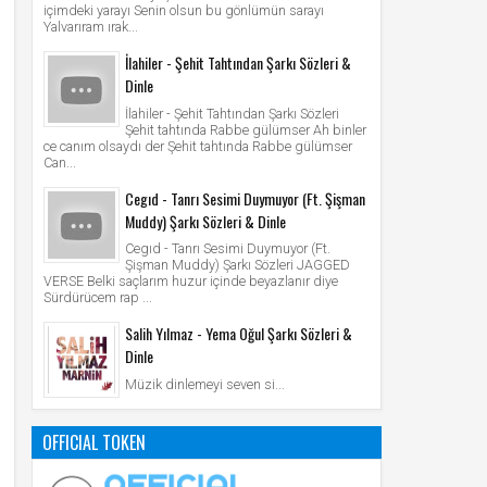
içimdeki yarayı Senin olsun bu gönlümün sarayı
Yalvarıram ırak...
İlahiler - Şehit Tahtından Şarkı Sözleri &
Dinle
İlahiler - Şehit Tahtından Şarkı Sözleri
Şehit tahtında Rabbe gülümser Ah binler
ce canım olsaydı der Şehit tahtında Rabbe gülümser
Can...
Cegıd - Tanrı Sesimi Duymuyor (Ft. Şişman
Muddy) Şarkı Sözleri & Dinle
Cegıd - Tanrı Sesimi Duymuyor (Ft.
Şişman Muddy) Şarkı Sözleri JAGGED
VERSE Belki saçlarım huzur içinde beyazlanır diye
Sürdürücem rap ...
Salih Yılmaz - Yema Oğul Şarkı Sözleri &
Dinle
Müzik dinlemeyi seven si...
OFFICIAL TOKEN