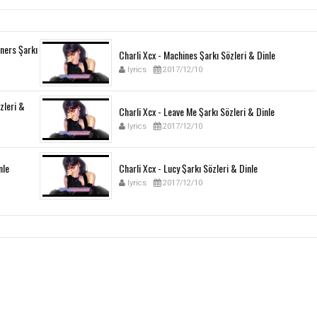
ners Şarkı
Charli Xcx - Machines Şarkı Sözleri & Dinle
lyrics
2017/12/10
özleri &
Charli Xcx - Leave Me Şarkı Sözleri & Dinle
lyrics
2017/12/10
nle
Charli Xcx - Lucy Şarkı Sözleri & Dinle
lyrics
2017/12/10