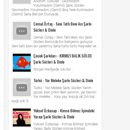
Anonim Türküler - Gezmedim
Yorulmadım (Cemil) Şarkı Sözleri
Gezmedim Yorulmadım (Cemil) Boş Yere Kırılmadım
(Cemil) Sana Benzer Dünyada...
Cemal Öztaş - Seni Tatlı Beni Acı Şarkı
Sözleri & Dinle
Cemal Öztaş - Seni Tatlı Beni Acı Şarkı
Sözleri İkimizde bir bahçenin gülüyüz
Seni tatlı beni acı yaratmış Sana türlü türlü meyveler ve...
Çocuk Şarkıları - KIRMIZI BALIK GÖLDE
Şarkı Sözleri & Dinle
Sosyal medyada sıkı bir ...
Türkü - Yar Meleke Şarkı Sözleri & Dinle
Türkü - Yar Meleke Şarkı Sözleri Yarim
güzel, ben çirkin Ben yarimin, yar benim
Yar meleke … Kaşı yay, kirpiği ok Dili bal,
aşığı çok G...
Yüksel Özkasap - Kimse Bilmez İçimdeki
Yarayı Şarkı Sözleri & Dinle
Yüksel Özkasap - Kimse Bilmez İçimdeki
Yarayı Şarkı Sözleri Kimse bilmez