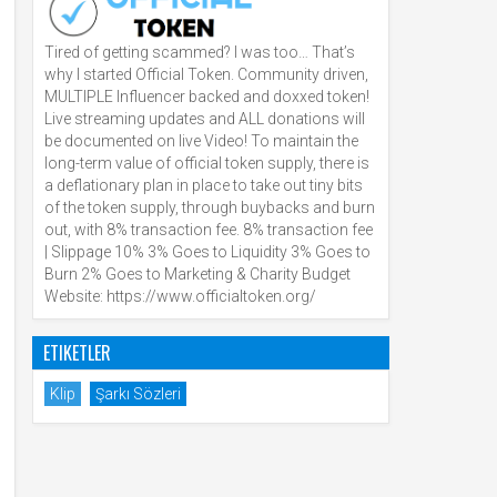
Tired of getting scammed? I was too… That’s
why I started Official Token. Community driven,
MULTIPLE Influencer backed and doxxed token!
Live streaming updates and ALL donations will
be documented on live Video! To maintain the
long-term value of official token supply, there is
a deflationary plan in place to take out tiny bits
of the token supply, through buybacks and burn
out, with 8% transaction fee. 8% transaction fee
| Slippage 10% 3% Goes to Liquidity 3% Goes to
Burn 2% Goes to Marketing & Charity Budget
Website: https://www.officialtoken.org/
ETIKETLER
Klip
Şarkı Sözleri