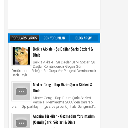
POPULARS LYRICS
SON YORUMLAR
BLOG ARŞIVI
Belkıs Akkale - Şu Dağlar Şarkı Sözleri &
Dinle
Belkıs Akkale - Şu Dağlar Şarkı Sözleri Şu
Dağlar Kömürdendir Geçen Gün
Ömürdendir Feleğin Bir Guşu Var Pençesi Demirdendir
Hadi Leyli ...
Mister Geng - Rap Bizim Şarkı Sözleri &
Dinle
Mister Geng - Rap Bizim Şarkı Sözleri
Verse 1: Memlekette 2008'den beri rap
bizim Gp parktayım (gazipaşa parkı), hala Gangmist'...
Anonim Türküler - Gezmedim Yorulmadım
(Cemil) Şarkı Sözleri & Dinle