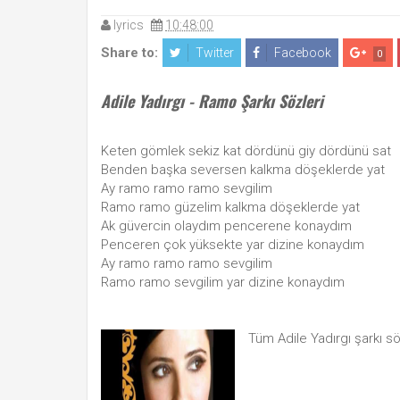
lyrics
10:48:00
Share to:
Twitter
Facebook
0
Adile Yadırgı - Ramo Şarkı Sözleri
Keten gömlek sekiz kat dördünü giy dördünü sat
Benden başka seversen kalkma döşeklerde yat
Ay ramo ramo ramo sevgilim
Ramo ramo güzelim kalkma döşeklerde yat
Ak güvercin olaydım pencerene konaydım
Penceren çok yüksekte yar dizine konaydım
Ay ramo ramo ramo sevgilim
Ramo ramo sevgilim yar dizine konaydım
Tüm Adile Yadırgı şarkı s