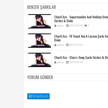
BENZER ŞARKILAR
Charli Xcx - Supermodels And Holiday Stun
Sözleri & Dinle
lyrics
2017/12/10
1
Charli Xcx - I'll Teach You A Lesson Şarkı S
Dinle
lyrics
2017/12/10
Charli Xcx - Chas's Song Şarkı Sözleri & Di
lyrics
2017/12/10
YORUM GÖNDER
Emoticon