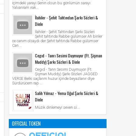
içimdeki yarayı Senin olsun bu gönlümün sarayı
Yalvarıram ırak...
İlahiler - Şehit Tahtından Şarkı Sözleri &
Dinle
İlahiler - Şehit Tahtından Şarkı Sözleri
Şehit tahtında Rabbe gülümser Ah binler
ce canım olsaydı der Şehit tahtında Rabbe gülümser
Can...
Cegıd - Tanrı Sesimi Duymuyor (Ft. Şişman
Muddy) Şarkı Sözleri & Dinle
Cegıd - Tanrı Sesimi Duymuyor (Ft.
Şişman Muddy) Şarkı Sözleri JAGGED
VERSE Belki saçlarım huzur içinde beyazlanır diye
Sürdürücem rap ...
Salih Yılmaz - Yema Oğul Şarkı Sözleri &
Dinle
Müzik dinlemeyi seven si...
OFFICIAL TOKEN