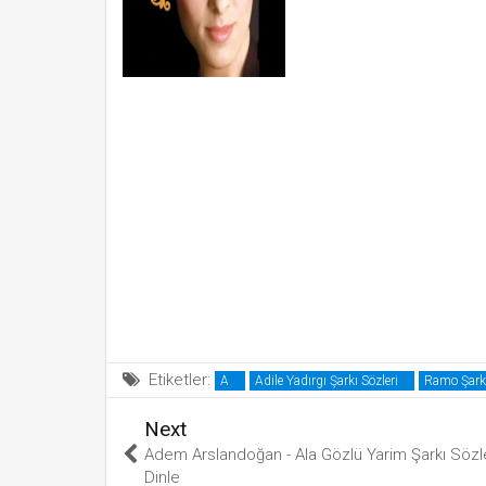
Etiketler:
A
Adile Yadırgı Şarkı Sözleri
Ramo Şarkı
Next
Adem Arslandoğan - Ala Gözlü Yarim Şarkı Sözl
Dinle