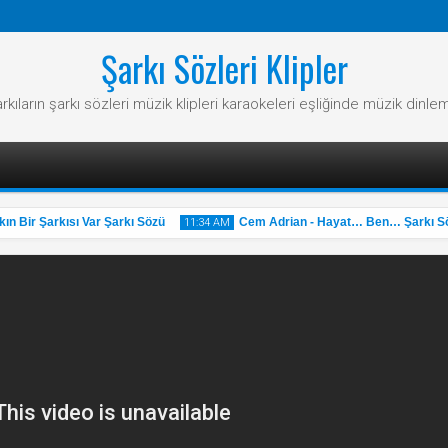
Şarkı Sözleri Klipler
rkıların şarkı sözleri müzik klipleri karaokeleri eşliğinde müzik dinle
 Bir Şarkısı Var Şarkı Sözü
Cem Adrian - Hayat… Ben… Şarkı Söz
11:34 AM
31
May
2025