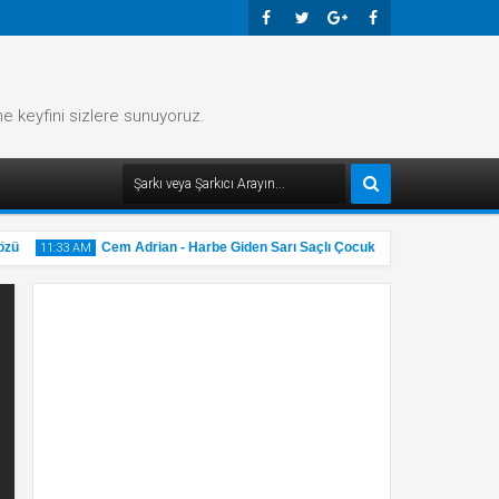
Faceb
Twitte
Googl
Faceb
Ook
R
E-
Ook
me keyfini sizlere sunuyoruz.
Plus
ü
Cem Adrian - Harbe Giden Sarı Saçlı Çocuk Şarkı Sözü
11:33 AM
11:32 A
31
31
May
M
2025
20