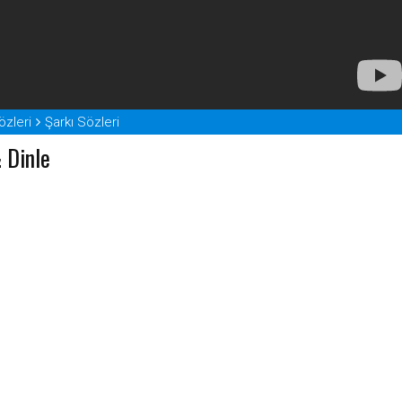
zleri
Şarkı Sözleri
& Dinle