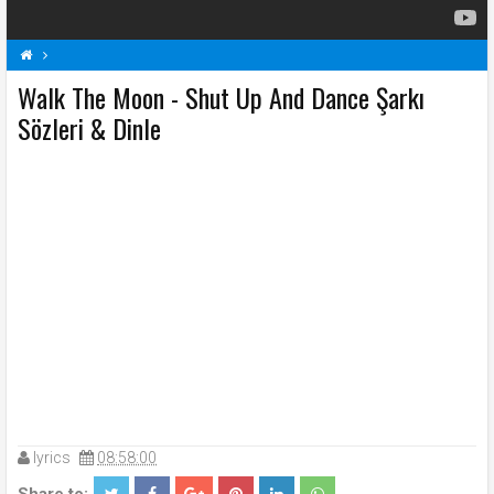
Walk The Moon - Shut Up And Dance Şarkı
Shut Up And Dance Şarkı Sözleri
Şarkı Sözleri
W
Sözleri & Dinle
Walk The Moon Şarkı Sözleri
lyrics
08:58:00