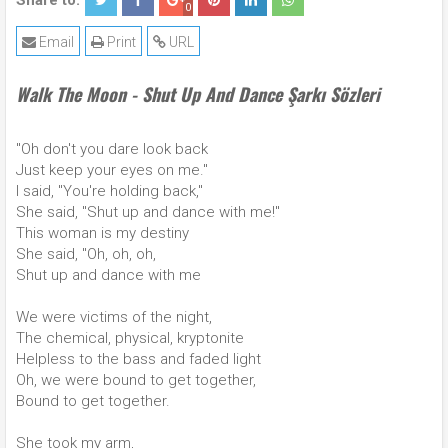
Share to:
0
Email
Print
URL
Walk The Moon - Shut Up And Dance Şarkı Sözleri
"Oh don't you dare look back
Just keep your eyes on me."
I said, "You're holding back,"
She said, "Shut up and dance with me!"
This woman is my destiny
She said, "Oh, oh, oh,
Shut up and dance with me
We were victims of the night,
The chemical, physical, kryptonite
Helpless to the bass and faded light
Oh, we were bound to get together,
Bound to get together.
She took my arm,