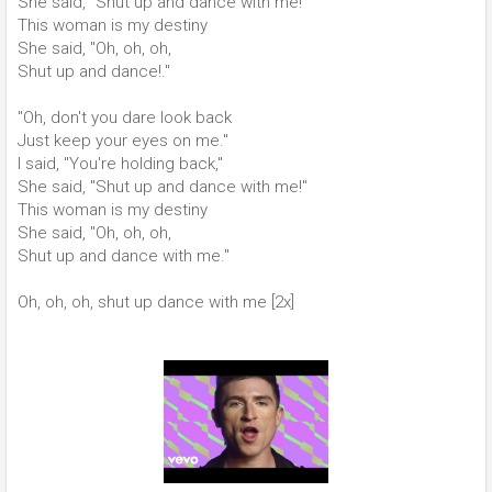
She said, "Shut up and dance with me!"
This woman is my destiny
She said, "Oh, oh, oh,
Shut up and dance!."
"Oh, don't you dare look back
Just keep your eyes on me."
I said, "You're holding back,"
She said, "Shut up and dance with me!"
This woman is my destiny
She said, "Oh, oh, oh,
Shut up and dance with me."
Oh, oh, oh, shut up dance with me [2x]