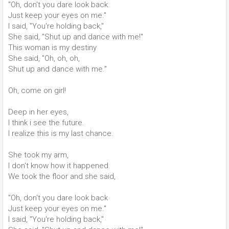
"Oh, don't you dare look back
Just keep your eyes on me."
I said, "You're holding back,"
She said, "Shut up and dance with me!"
This woman is my destiny
She said, "Oh, oh, oh,
Shut up and dance with me."
Oh, come on girl!
Deep in her eyes,
I think i see the future.
I realize this is my last chance.
She took my arm,
I don't know how it happened.
We took the floor and she said,
"Oh, don't you dare look back
Just keep your eyes on me."
I said, "You're holding back,"