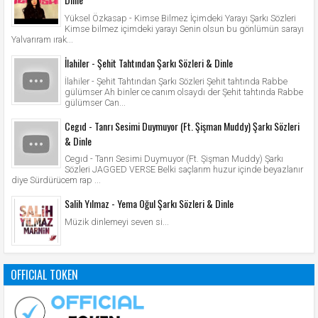
Yüksel Özkasap - Kimse Bilmez İçimdeki Yarayı Şarkı Sözleri
Kimse bilmez içimdeki yarayı Senin olsun bu gönlümün sarayı
Yalvarıram ırak...
İlahiler - Şehit Tahtından Şarkı Sözleri & Dinle
İlahiler - Şehit Tahtından Şarkı Sözleri Şehit tahtında Rabbe
gülümser Ah binler ce canım olsaydı der Şehit tahtında Rabbe
gülümser Can...
Cegıd - Tanrı Sesimi Duymuyor (Ft. Şişman Muddy) Şarkı Sözleri
& Dinle
Cegıd - Tanrı Sesimi Duymuyor (Ft. Şişman Muddy) Şarkı
Sözleri JAGGED VERSE Belki saçlarım huzur içinde beyazlanır
diye Sürdürücem rap ...
Salih Yılmaz - Yema Oğul Şarkı Sözleri & Dinle
Müzik dinlemeyi seven si...
OFFICIAL TOKEN