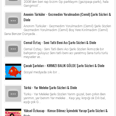
2008'den beri rap bizim Gp parktayım (gazipaşa parkı), hala
Gangmist'...
Anonim Türküler - Gezmedim Yorulmadım (Cemil) Şarkı Sözleri &
Dinle
Anonim Türküler - Gezmedim Yorulmadım (Cemil) Şarkı Sözleri
Gezmedim Yorulmadım (Cemil) Boş Yere Kırılmadım (Cemil)
Sana Benzer Dünyada...
Cemal Öztaş - Seni Tatlı Beni Acı Şarkı Sözleri & Dinle
Cemal Öztaş - Seni Tatlı Beni Acı Şarkı Sözleri İkimizde bir
bahçenin gülüyüz Seni tatlı beni acı yaratmış Sana türlü türlü
meyveler ve...
Çocuk Şarkıları - KIRMIZI BALIK GÖLDE Şarkı Sözleri & Dinle
Sosyal medyada sıkı bir ...
Türkü - Yar Meleke Şarkı Sözleri & Dinle
Türkü - Yar Meleke Şarkı Sözleri Yarim güzel, ben çirkin Ben
yarimin, yar benim Yar meleke … Kaşı yay, kirpiği ok Dili bal,
aşığı çok G...
Yüksel Özkasap - Kimse Bilmez İçimdeki Yarayı Şarkı Sözleri &
Dinle