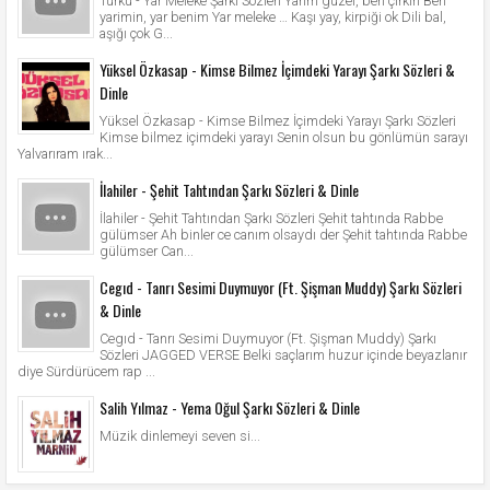
Türkü - Yar Meleke Şarkı Sözleri Yarim güzel, ben çirkin Ben
yarimin, yar benim Yar meleke … Kaşı yay, kirpiği ok Dili bal,
aşığı çok G...
Yüksel Özkasap - Kimse Bilmez İçimdeki Yarayı Şarkı Sözleri &
Dinle
Yüksel Özkasap - Kimse Bilmez İçimdeki Yarayı Şarkı Sözleri
Kimse bilmez içimdeki yarayı Senin olsun bu gönlümün sarayı
Yalvarıram ırak...
İlahiler - Şehit Tahtından Şarkı Sözleri & Dinle
İlahiler - Şehit Tahtından Şarkı Sözleri Şehit tahtında Rabbe
gülümser Ah binler ce canım olsaydı der Şehit tahtında Rabbe
gülümser Can...
Cegıd - Tanrı Sesimi Duymuyor (Ft. Şişman Muddy) Şarkı Sözleri
& Dinle
Cegıd - Tanrı Sesimi Duymuyor (Ft. Şişman Muddy) Şarkı
Sözleri JAGGED VERSE Belki saçlarım huzur içinde beyazlanır
diye Sürdürücem rap ...
Salih Yılmaz - Yema Oğul Şarkı Sözleri & Dinle
Müzik dinlemeyi seven si...