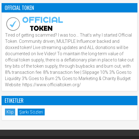
OFFICIAL TOKEN
Tired of getting scammed? I was too… That’s why I started Official
Token. Community driven, MULTIPLE Influencer backed and
doxxed token! Live streaming updates and ALL donations will be
documented on live Video! To maintain the long-term value of
official token supply, there is a deflationary plan in place to take out
tiny bits of the token supply, through buybacks and burn out, with
8% transaction fee. 8% transaction fee | Slippage 10% 3% Goes to
Liquidity 3% Goes to Burn 2% Goes to Marketing & Charity Budget
Website: https://www.officialtoken.org/
ETIKETLER
Klip
Şarkı Sözleri