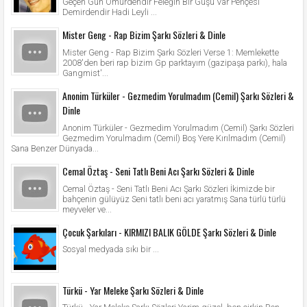
Geçen Gün Ömürdendir Feleğin Bir Guşu Var Pençesi
Demirdendir Hadi Leyli ...
Mister Geng - Rap Bizim Şarkı Sözleri & Dinle
Mister Geng - Rap Bizim Şarkı Sözleri Verse 1: Memlekette
2008'den beri rap bizim Gp parktayım (gazipaşa parkı), hala
Gangmist'...
Anonim Türküler - Gezmedim Yorulmadım (Cemil) Şarkı Sözleri &
Dinle
Anonim Türküler - Gezmedim Yorulmadım (Cemil) Şarkı Sözleri
Gezmedim Yorulmadım (Cemil) Boş Yere Kırılmadım (Cemil)
Sana Benzer Dünyada...
Cemal Öztaş - Seni Tatlı Beni Acı Şarkı Sözleri & Dinle
Cemal Öztaş - Seni Tatlı Beni Acı Şarkı Sözleri İkimizde bir
bahçenin gülüyüz Seni tatlı beni acı yaratmış Sana türlü türlü
meyveler ve...
Çocuk Şarkıları - KIRMIZI BALIK GÖLDE Şarkı Sözleri & Dinle
Sosyal medyada sıkı bir ...
Türkü - Yar Meleke Şarkı Sözleri & Dinle