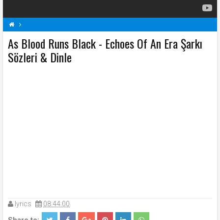
As Blood Runs Black - Echoes Of An Era Şarkı
A
As Blood Runs Black Şarkı Sözleri
Echoes Of An Era Şarkı Sözleri
Sözleri & Dinle
Şarkı Sözleri
lyrics
08:44:00