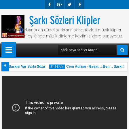
Şarkı Sözleri Klipler
Faceb
Googl
Twitte
Faceb
Ook
E-
R
Ook
Yerli ve yabancı en güzel şarkıların şarkı sözleri müzik klipleri
Plus
karaokeleri eşliğinde müzik dinleme keyfini sizlere sunuyoruz.
Bir Şarkısı Var Şarkı Sözü
Cem Adrian - Hayat… Ben… Şarkı Sözü
11:34 AM
31
May
2025