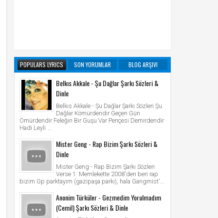
POPULARS LYRICS
SON YORUMLAR
BLOG ARŞIVI
Belkıs Akkale - Şu Dağlar Şarkı Sözleri &
Dinle
Belkıs Akkale - Şu Dağlar Şarkı Sözleri Şu
Dağlar Kömürdendir Geçen Gün
Ömürdendir Feleğin Bir Guşu Var Pençesi Demirdendir
Hadi Leyli ...
Mister Geng - Rap Bizim Şarkı Sözleri &
Dinle
Mister Geng - Rap Bizim Şarkı Sözleri
Verse 1: Memlekette 2008'den beri rap
bizim Gp parktayım (gazipaşa parkı), hala Gangmist'...
Anonim Türküler - Gezmedim Yorulmadım
(Cemil) Şarkı Sözleri & Dinle