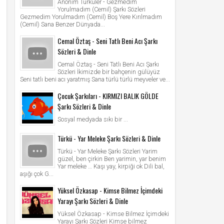
Anonim Türküler - Gezmedim
Yorulmadım (Cemil) Şarkı Sözleri
Gezmedim Yorulmadım (Cemil) Boş Yere Kırılmadım
(Cemil) Sana Benzer Dünyada...
Cemal Öztaş - Seni Tatlı Beni Acı Şarkı
Sözleri & Dinle
Cemal Öztaş - Seni Tatlı Beni Acı Şarkı
Sözleri İkimizde bir bahçenin gülüyüz
Seni tatlı beni acı yaratmış Sana türlü türlü meyveler ve...
Çocuk Şarkıları - KIRMIZI BALIK GÖLDE
Şarkı Sözleri & Dinle
Sosyal medyada sıkı bir ...
Türkü - Yar Meleke Şarkı Sözleri & Dinle
Türkü - Yar Meleke Şarkı Sözleri Yarim
güzel, ben çirkin Ben yarimin, yar benim
Yar meleke … Kaşı yay, kirpiği ok Dili bal,
aşığı çok G...
Yüksel Özkasap - Kimse Bilmez İçimdeki
Yarayı Şarkı Sözleri & Dinle
Yüksel Özkasap - Kimse Bilmez İçimdeki
Yarayı Şarkı Sözleri Kimse bilmez