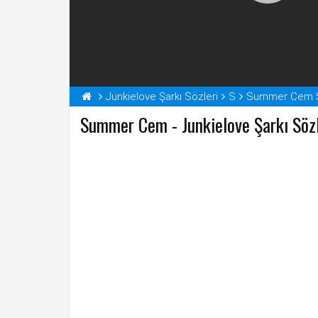
Junkielove Şarkı Sözleri
S
Summer Cem Şa
Summer Cem - Junkielove Şarkı Sözl