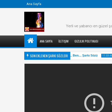
Ana Sayfa
Yerli ve yabancı en güzel şa
ANA SAYFA
İLETIŞIM
GIZLILIK POLITIKASI
SON EKLENEN ŞARKI SÖZLERI
ar Şarkı Sözü
Cem Adrian - Hayat… Ben… Şarkı Sözü
11:34 AM
11:33 AM
31
31
May
May
2025
2025