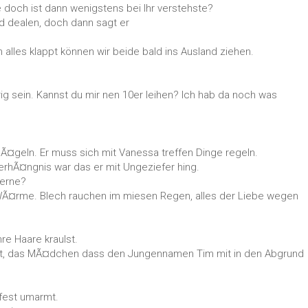
 doch ist dann wenigstens bei Ihr verstehste?
d dealen, doch dann sagt er
n alles klappt können wir beide bald ins Ausland ziehen.
ig sein. Kannst du mir nen 10er leihen? Ich hab da noch was
nÃ¤geln. Er muss sich mit Vanessa treffen Dinge regeln.
erhÃ¤ngnis war das er mit Ungeziefer hing.
Ferne?
m WÃ¤rme. Blech rauchen im miesen Regen, alles der Liebe wegen
re Haare kraulst.
st, das MÃ¤dchen dass den Jungennamen Tim mit in den Abgrund
fest umarmt.