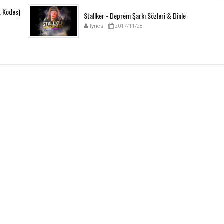
, Kodes)
Stallker - Deprem Şarkı Sözleri & Dinle
lyrics
2017/11/28