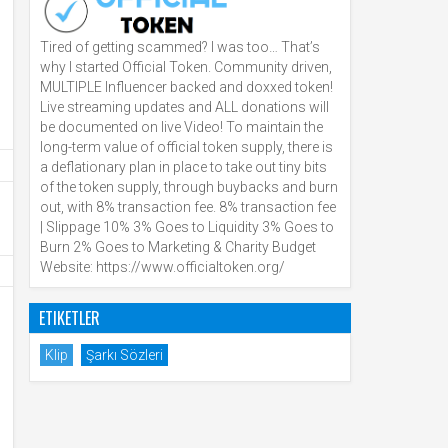
Tired of getting scammed? I was too… That’s
why I started Official Token. Community driven,
MULTIPLE Influencer backed and doxxed token!
Live streaming updates and ALL donations will
be documented on live Video! To maintain the
long-term value of official token supply, there is
a deflationary plan in place to take out tiny bits
of the token supply, through buybacks and burn
out, with 8% transaction fee. 8% transaction fee
| Slippage 10% 3% Goes to Liquidity 3% Goes to
Burn 2% Goes to Marketing & Charity Budget
Website: https://www.officialtoken.org/
ETIKETLER
Klip
Şarkı Sözleri