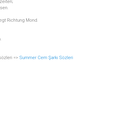
zeiten;
isen.
iegt Richtung Mond.
.
özleri =>
Summer Cem Şarkı Sözleri