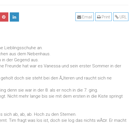
Email
Print
URL
ne Lieblingsschuhe an.
dchen aus dem Nebenhaus.
h in der Gegend aus.
ne Freunde hat war es Vanessa und sein erster Sommer in der
 geholt doch sie steht bei den Ã„lteren und raucht sich ne
g denn sie war in der 8. als er noch in die 7. ging.
ngt. Nicht mehr lange bis sie mit dem ersten in die Kiste springt
ss sich ab, ab, ab. Hoch zu den Sternen.
nt. Tim fragt was los ist, doch sie log das nichts wÃ¤r. Er macht