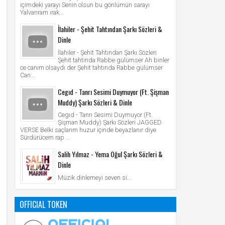
içimdeki yarayı Senin olsun bu gönlümün sarayı
Yalvarıram ırak...
İlahiler - Şehit Tahtından Şarkı Sözleri &
Dinle
İlahiler - Şehit Tahtından Şarkı Sözleri
Şehit tahtında Rabbe gülümser Ah binler
ce canım olsaydı der Şehit tahtında Rabbe gülümser
Can...
Cegıd - Tanrı Sesimi Duymuyor (Ft. Şişman
Muddy) Şarkı Sözleri & Dinle
Cegıd - Tanrı Sesimi Duymuyor (Ft.
Şişman Muddy) Şarkı Sözleri JAGGED
VERSE Belki saçlarım huzur içinde beyazlanır diye
Sürdürücem rap ...
Salih Yılmaz - Yema Oğul Şarkı Sözleri &
Dinle
Müzik dinlemeyi seven si...
OFFICIAL TOKEN