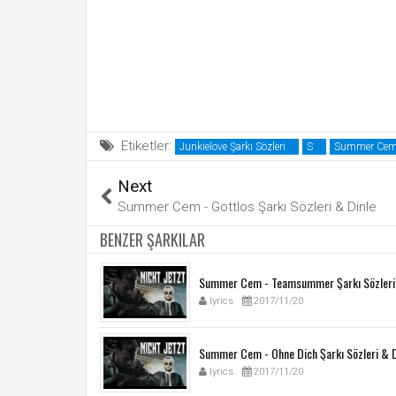
Etiketler:
Junkielove Şarkı Sözleri
S
Summer Cem Ş
Next
Summer Cem - Gottlos Şarkı Sözleri & Dinle
BENZER ŞARKILAR
Summer Cem - Teamsummer Şarkı Sözleri 
lyrics
2017/11/20
Summer Cem - Ohne Dich Şarkı Sözleri & D
lyrics
2017/11/20