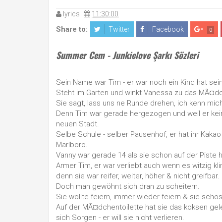
lyrics
11:30:00
Share to:
Twitter
Facebook
0
Summer Cem - Junkielove Şarkı Sözleri
Sein Name war Tim - er war noch ein Kind hat sei
Steht im Garten und winkt Vanessa zu das MÃ¤
Sie sagt, lass uns ne Runde drehen, ich kenn mic
Denn Tim war gerade hergezogen und weil er kei
neuen Stadt.
Selbe Schule - selber Pausenhof, er hat ihr Kakao
Marlboro.
Vanny war gerade 14 als sie schon auf der Piste hin
Armer Tim, er war verliebt auch wenn es witzig kli
denn sie war reifer, weiter, höher & nicht greifbar.
Doch man gewöhnt sich dran zu scheitern.
Sie wollte feiern, immer wieder feiern & sie scho
Auf der MÃ¤dchentoilette hat sie das koksen geler
sich Sorgen - er will sie nicht verlieren.