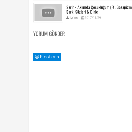
Serin - Aklımda Çocukluğum (Ft. Gazapizm
Şarkı Sözleri & Dinle
lyrics
2017/11/29
YORUM GÖNDER
Emoticon