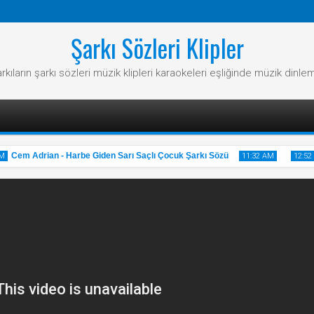
Şarkı Sözleri Klipler
rkıların şarkı sözleri müzik klipleri karaokeleri eşliğinde müzik dinle
Cem Adrian - Harbe Giden Sarı Saçlı Çocuk Şarkı Sözü
11:32 AM
12:52 PM
31
20
May
Ma
2025
20