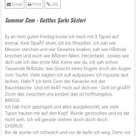
Email
Print
URL
Summer Cem - Gottlos Şarkı Sözleri
Ey an nem guten Freitag boxte ich mich mit 3 Typen auf
einmal. Kein SpaÃŸ eheh, ich bin Rheydter. ich sah wie
Messer stechen und wie Gewehre knallen, sah wie HÃ¤nde
brechen und auch wie BÃ¤ren fallen. Herzinfarkt - sowas wie
dich sah ich das erste Mal. Keine wie du, ich sah schon
Tausende BrÃ¤ute; das Gesicht eines Engels doch die Augen
vom Teufel. Viele sagten ich soll aufpassen, ich mjusste laut
lachen. Hallo?! Ich bin's Cem der Kanacke mit der
Bauchtasche. Und ich lieÃŸ mich auf dich ein - Gott ist groÃŸ!
Doch das zwischen uns beiden das ist hoffnungslos.
BRIDGE:
Ich hab mich geprügelt und alles ausgeknockt; wie viele
Typen hauten mir auf den Kopf. Wurde gestochen und es tat
nicht weh. Ich will gerade stehen doch doch doch
CHORUS:
Bei dir wurde ich schwach und vor dir laufe ich weg. Denn vor