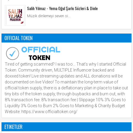
Salih Yılmaz - Yema Oğul Şarkı Sözleri & Dinle
Müzik dinlemeyi seven si...
OFFICIAL TOKEN
Tired of getting scammed? I was too… That’s why I started Official
Token. Community driven, MULTIPLE Influencer backed and
doxxed token! Live streaming updates and ALL donations will be
documented on live Video! To maintain the long-term value of
official token supply, there is a deflationary plan in place to take out
tiny bits of the token supply, through buybacks and burn out, with
8% transaction fee. 8% transaction fee | Slippage 10% 3% Goes to
Liquidity 3% Goes to Burn 2% Goes to Marketing & Charity Budget
Website: https://www.officialtoken.org/
ETIKETLER