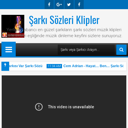
Şarkı Sözleri Klipler
Faceb
Googl
Twitte
Faceb
Ook
E-
R
Ook
Yerli ve yabancı en güzel şarkıların şarkı sözleri müzik klipleri
Plus
karaokeleri eşliğinde müzik dinleme keyfini sizlere sunuyoruz.
ir Şarkısı Var Şarkı Sözü
Cem Adrian - Hayat… Ben… Şarkı Sözü
11:34 AM
31
May
2025