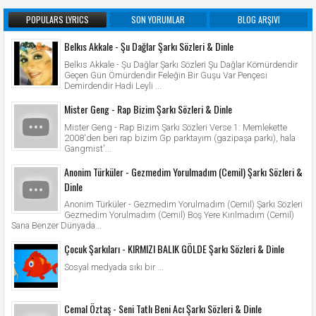
POPULARS LYRICS
SON YORUMLAR
BLOG ARŞIVI
Belkıs Akkale - Şu Dağlar Şarkı Sözleri & Dinle
Belkıs Akkale - Şu Dağlar Şarkı Sözleri Şu Dağlar Kömürdendir
Geçen Gün Ömürdendir Feleğin Bir Guşu Var Pençesi
Demirdendir Hadi Leyli ...
Mister Geng - Rap Bizim Şarkı Sözleri & Dinle
Mister Geng - Rap Bizim Şarkı Sözleri Verse 1: Memlekette
2008'den beri rap bizim Gp parktayım (gazipaşa parkı), hala
Gangmist'...
Anonim Türküler - Gezmedim Yorulmadım (Cemil) Şarkı Sözleri &
Dinle
Anonim Türküler - Gezmedim Yorulmadım (Cemil) Şarkı Sözleri
Gezmedim Yorulmadım (Cemil) Boş Yere Kırılmadım (Cemil)
Sana Benzer Dünyada...
Çocuk Şarkıları - KIRMIZI BALIK GÖLDE Şarkı Sözleri & Dinle
Sosyal medyada sıkı bir ...
Cemal Öztaş - Seni Tatlı Beni Acı Şarkı Sözleri & Dinle