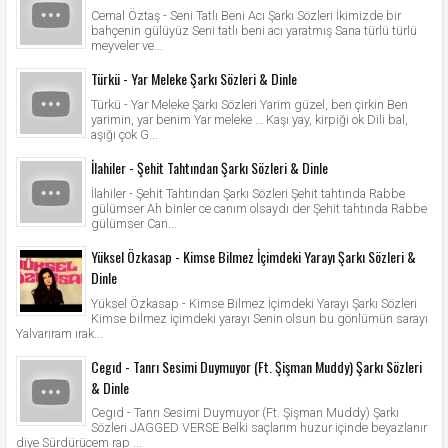
Cemal Öztaş - Seni Tatlı Beni Acı Şarkı Sözleri İkimizde bir
bahçenin gülüyüz Seni tatlı beni acı yaratmış Sana türlü türlü
meyveler ve...
Türkü - Yar Meleke Şarkı Sözleri & Dinle
Türkü - Yar Meleke Şarkı Sözleri Yarim güzel, ben çirkin Ben
yarimin, yar benim Yar meleke … Kaşı yay, kirpiği ok Dili bal,
aşığı çok G...
İlahiler - Şehit Tahtından Şarkı Sözleri & Dinle
İlahiler - Şehit Tahtından Şarkı Sözleri Şehit tahtında Rabbe
gülümser Ah binler ce canım olsaydı der Şehit tahtında Rabbe
gülümser Can...
Yüksel Özkasap - Kimse Bilmez İçimdeki Yarayı Şarkı Sözleri &
Dinle
Yüksel Özkasap - Kimse Bilmez İçimdeki Yarayı Şarkı Sözleri
Kimse bilmez içimdeki yarayı Senin olsun bu gönlümün sarayı
Yalvarıram ırak...
Cegıd - Tanrı Sesimi Duymuyor (Ft. Şişman Muddy) Şarkı Sözleri
& Dinle
Cegıd - Tanrı Sesimi Duymuyor (Ft. Şişman Muddy) Şarkı
Sözleri JAGGED VERSE Belki saçlarım huzur içinde beyazlanır
diye Sürdürücem rap ...