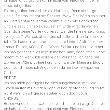
dir habe ich Angst. Ich komm nicht vom Fleck denn deine
Liebe ist gottlos.
Sie ist gottlos. Ich verliere die Hoffnung. Denn sie ist gottlos.
Und auf einmal macht sie Schluss - Wow. Das hört sich super
an. Gott sieht alles, Karma kommt zurück wie Boomerang.
Und sie sagt ich hab's gewusst am Ende wirst du weinen.
Spar dich deine Worte - du verschwendest meine Zeit. Krass
- wie jetzt ?! War das alles? Und ich falle, und ich falle, und ich
falle. Du hast mir versprochen unsere Liebe hÃ¤lt für immer,
immer. Du, ich, Küche, Bad, Wohn- Schlaf- und Kinderzimmer.
Ich hab gedacht, alles liegt in meiner Hand, doch deine Liebe
macht mich krank. Ich verliere den Verstand. Ich habe mit
Löwen gekÃ¤mpft ohne Furcht. Ich war der Mann am Block,
doch vor dir habe ich Angst, denn du hast keine Angst vor
Gott.
BRIDGE:
Ich hab mich geprügelt und alles ausgeknockt; wie viele
Typen hauten mir auf den Kopf. Wurde gestochen und es tat
nicht weh. Ich will gerade stehen doch doch doch
CHORUS:
Bei dir wurde ich schwach und vor dir laufe ich weg. Denn vor
dir habe ich Angst. Ich komm nicht vom Fleck denn deine