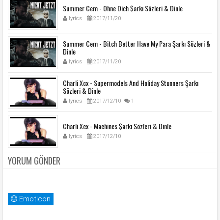
Summer Cem - Ohne Dich Şarkı Sözleri & Dinle
lyrics
2017/11/20
Summer Cem - Bitch Better Have My Para Şarkı Sözleri &
Dinle
lyrics
2017/11/20
Charli Xcx - Supermodels And Holiday Stunners Şarkı
Sözleri & Dinle
lyrics
2017/12/10
1
Charli Xcx - Machines Şarkı Sözleri & Dinle
lyrics
2017/12/10
YORUM GÖNDER
Emoticon