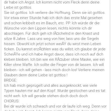
dir habe ich Angst. Ich komm nicht vom Fleck denn deine
Liebe ist gottlos.
Sie ist gottlos. Ich verliere die Hoffnung. Denn sie ist gottlos.
Vor etwa einer Stunde hab ich dich das erste Mal gesehen
und schon kribbelt es im Bauch, etc. PP. Ich würde dir die
Wünsche von den Lippen lesen; nichts könnte ich dir
abschlagen. Für dich geh ich lÃ¤chelnd in den Knast und
sitze 8 Jahre. Lass uns weg von hier, lass uns die Segeln
hissen. Obwohl ich jetzt schon weiÃŸ du wirst mein Leben
ficken. Du kannst erzÃ¤hlen was du willst; ich glaube dir jede
ScheiÃŸe und ich habe Angst davor, dass ich noch auf dich
kleben bleiben. Ich bin wie ein RÃ¤uber ohne Maske, wie ein
Killer ohne Waffe. Ich sollte die Finger von dir lassen. Ich will
bleiben - ich will gehen - lass mich doch los! Verliere meinen
Glauben denn deine Liebe ist gottlos !
BRIDGE:
Ich hab mich geprügelt und alles ausgeknockt; wie viele
Typen hauten mir auf den Kopf. Wurde gestochen und es tat
nicht weh. Ich will gerade stehen doch doch doch
CHORUS:
Bei dir wurde ich schwach und vor dir laufe ich weg. Denn vor