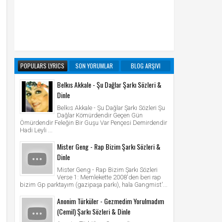
POPULARS LYRICS
SON YORUMLAR
BLOG ARŞIVI
Belkıs Akkale - Şu Dağlar Şarkı Sözleri &
Dinle
Belkıs Akkale - Şu Dağlar Şarkı Sözleri Şu
Dağlar Kömürdendir Geçen Gün
Ömürdendir Feleğin Bir Guşu Var Pençesi Demirdendir
Hadi Leyli ...
Mister Geng - Rap Bizim Şarkı Sözleri &
Dinle
Mister Geng - Rap Bizim Şarkı Sözleri
Verse 1: Memlekette 2008'den beri rap
bizim Gp parktayım (gazipaşa parkı), hala Gangmist'...
Anonim Türküler - Gezmedim Yorulmadım
(Cemil) Şarkı Sözleri & Dinle