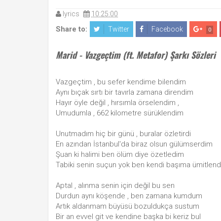
lyrics
10:25:00
Share to:
Twitter
Facebook
0
Marid - Vazgeçtim (ft. Metafor) Şarkı Sözleri
Vazgeçtim , bu sefer kendime bilendim
Aynı bıçak sırtı bir tavırla zamana direndim
Hayır öyle değil , hırsımla örselendim ,
Umudumla , 662 kilometre sürüklendim
Unutmadım hiç bir günü , buralar özletirdi
En azından İstanbul'da biraz olsun gülümserdim
Şuan ki halimi ben ölüm diye özetledim
Tabiki senin suçun yok ben kendi başıma ümitlen
Aptal , alınma senin için değil bu sen
Durdun aynı köşende , ben zamana kumdum
Artık aldanmam büyüsü bozuldukça sustum
Bir an evvel git ve kendine başka bi keriz bul