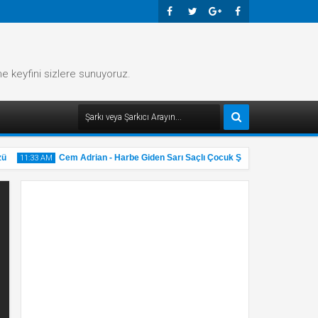
Faceb
Twitte
Googl
Faceb
Ook
R
E-
Ook
me keyfini sizlere sunuyoruz.
Plus
Cem Adrian - Harbe Giden Sarı Saçlı Çocuk Şarkı Sözü
11:33 AM
11:32 AM
31
31
May
Ma
2025
202