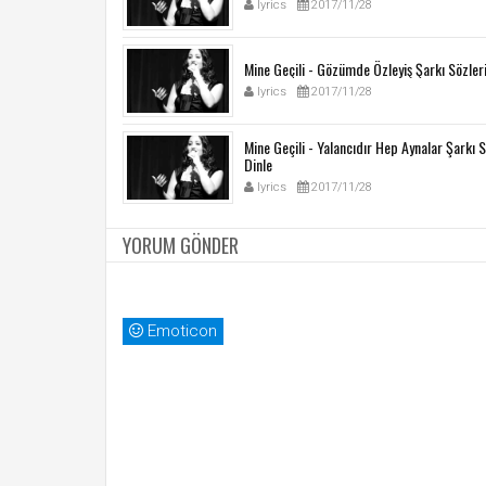
lyrics
2017/11/28
Mine Geçili - Gözümde Özleyiş Şarkı Sözler
lyrics
2017/11/28
Mine Geçili - Yalancıdır Hep Aynalar Şarkı 
Dinle
lyrics
2017/11/28
YORUM GÖNDER
Emoticon