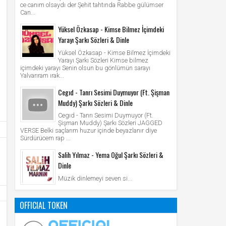
ce canım olsaydı der Şehit tahtında Rabbe gülümser
Can...
Yüksel Özkasap - Kimse Bilmez İçimdeki
Yarayı Şarkı Sözleri & Dinle
Yüksel Özkasap - Kimse Bilmez İçimdeki
Yarayı Şarkı Sözleri Kimse bilmez
içimdeki yarayı Senin olsun bu gönlümün sarayı
Yalvarıram ırak...
Cegıd - Tanrı Sesimi Duymuyor (Ft. Şişman
Muddy) Şarkı Sözleri & Dinle
Cegıd - Tanrı Sesimi Duymuyor (Ft.
Şişman Muddy) Şarkı Sözleri JAGGED
VERSE Belki saçlarım huzur içinde beyazlanır diye
Sürdürücem rap ...
Salih Yılmaz - Yema Oğul Şarkı Sözleri &
Dinle
Müzik dinlemeyi seven si...
OFFICIAL TOKEN