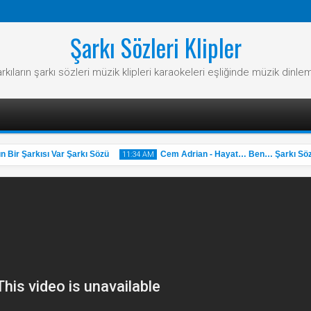
Şarkı Sözleri Klipler
rkıların şarkı sözleri müzik klipleri karaokeleri eşliğinde müzik dinle
ir Şarkısı Var Şarkı Sözü
Cem Adrian - Hayat… Ben… Şarkı Sözü
11:34 AM
31
May
2025