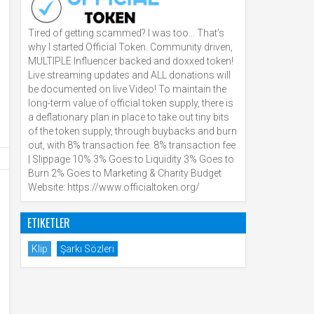
Tired of getting scammed? I was too… That’s
why I started Official Token. Community driven,
MULTIPLE Influencer backed and doxxed token!
Live streaming updates and ALL donations will
be documented on live Video! To maintain the
long-term value of official token supply, there is
a deflationary plan in place to take out tiny bits
of the token supply, through buybacks and burn
out, with 8% transaction fee. 8% transaction fee
| Slippage 10% 3% Goes to Liquidity 3% Goes to
Burn 2% Goes to Marketing & Charity Budget
Website: https://www.officialtoken.org/
ETIKETLER
Klip
Şarkı Sözleri