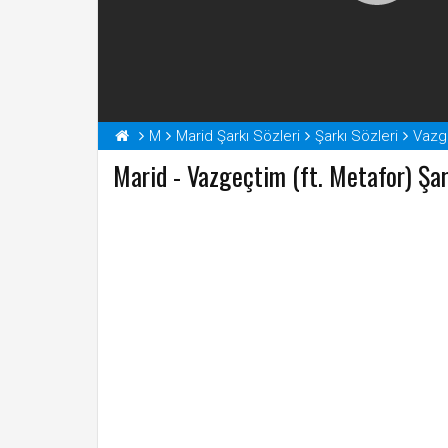
M
Marid Şarkı Sözleri
Şarkı Sözleri
Vazge
Marid - Vazgeçtim (ft. Metafor) Şar