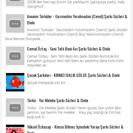
2008'den beri rap bizim Gp parktayım (gazipaşa parkı), hala
Gangmist'...
Anonim Türküler - Gezmedim Yorulmadım (Cemil) Şarkı Sözleri &
Dinle
Anonim Türküler - Gezmedim Yorulmadım (Cemil) Şarkı Sözleri
Gezmedim Yorulmadım (Cemil) Boş Yere Kırılmadım (Cemil)
Sana Benzer Dünyada...
Cemal Öztaş - Seni Tatlı Beni Acı Şarkı Sözleri & Dinle
Cemal Öztaş - Seni Tatlı Beni Acı Şarkı Sözleri İkimizde bir
bahçenin gülüyüz Seni tatlı beni acı yaratmış Sana türlü türlü
meyveler ve...
Çocuk Şarkıları - KIRMIZI BALIK GÖLDE Şarkı Sözleri & Dinle
Sosyal medyada sıkı bir ...
Türkü - Yar Meleke Şarkı Sözleri & Dinle
Türkü - Yar Meleke Şarkı Sözleri Yarim güzel, ben çirkin Ben
yarimin, yar benim Yar meleke … Kaşı yay, kirpiği ok Dili bal,
aşığı çok G...
Yüksel Özkasap - Kimse Bilmez İçimdeki Yarayı Şarkı Sözleri &
Dinle