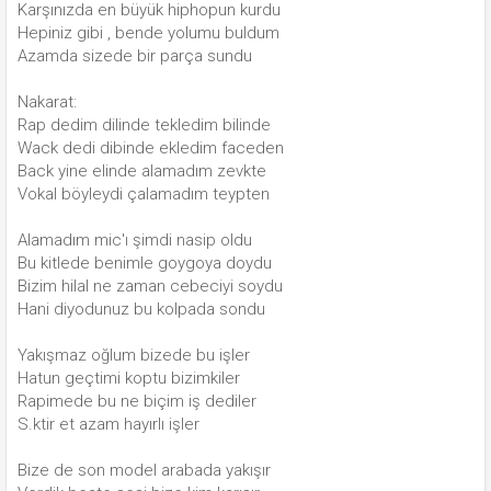
Karşınızda en büyük hiphopun kurdu
Hepiniz gibi , bende yolumu buldum
Azamda sizede bir parça sundu
Nakarat:
Rap dedim dilinde tekledim bilinde
Wack dedi dibinde ekledim faceden
Back yine elinde alamadım zevkte
Vokal böyleydi çalamadım teypten
Alamadım mic'ı şimdi nasip oldu
Bu kitlede benimle goygoya doydu
Bizim hilal ne zaman cebeciyi soydu
Hani diyodunuz bu kolpada sondu
Yakışmaz oğlum bizede bu işler
Hatun geçtimi koptu bizimkiler
Rapimede bu ne biçim iş dediler
S.ktir et azam hayırlı işler
Bize de son model arabada yakışır