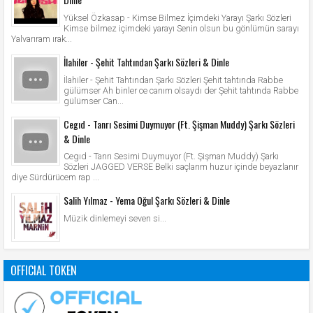
Yüksel Özkasap - Kimse Bilmez İçimdeki Yarayı Şarkı Sözleri
Kimse bilmez içimdeki yarayı Senin olsun bu gönlümün sarayı
Yalvarıram ırak...
İlahiler - Şehit Tahtından Şarkı Sözleri & Dinle
İlahiler - Şehit Tahtından Şarkı Sözleri Şehit tahtında Rabbe
gülümser Ah binler ce canım olsaydı der Şehit tahtında Rabbe
gülümser Can...
Cegıd - Tanrı Sesimi Duymuyor (Ft. Şişman Muddy) Şarkı Sözleri
& Dinle
Cegıd - Tanrı Sesimi Duymuyor (Ft. Şişman Muddy) Şarkı
Sözleri JAGGED VERSE Belki saçlarım huzur içinde beyazlanır
diye Sürdürücem rap ...
Salih Yılmaz - Yema Oğul Şarkı Sözleri & Dinle
Müzik dinlemeyi seven si...
OFFICIAL TOKEN