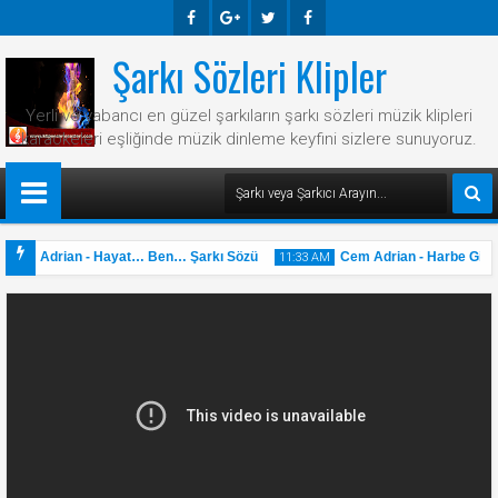
Şarkı Sözleri Klipler
Faceb
Googl
Twitte
Faceb
Ook
E-
R
Ook
Yerli ve yabancı en güzel şarkıların şarkı sözleri müzik klipleri
Plus
karaokeleri eşliğinde müzik dinleme keyfini sizlere sunuyoruz.
Cem Adrian - Hayat… Ben… Şarkı Sözü
Cem Adrian - Harbe Giden 
11:33 AM
31
May
2025