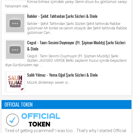
Kimse bilmez içimdeki yarayı Senin olsun bu gönlümün sarayı
Yalvarıram ırak...
İlahiler - Şehit Tahtından Şarkı Sözleri & Dinle
İlahiler - Şehit Tahtından Şarkı Sözleri Şehit tahtında Rabbe
gülümser Ah binler ce canım olsaydı der Şehit tahtında Rabbe
gülümser Can...
Cegıd - Tanrı Sesimi Duymuyor (Ft. Şişman Muddy) Şarkı Sözleri
& Dinle
Cegıd - Tanrı Sesimi Duymuyor (Ft. Şişman Muddy) Şarkı
Sözleri JAGGED VERSE Belki saçlarım huzur içinde beyazlanır
diye Sürdürücem rap ...
Salih Yılmaz - Yema Oğul Şarkı Sözleri & Dinle
Müzik dinlemeyi seven si...
OFFICIAL TOKEN
Tired of getting scammed? I was too… That’s why I started Official