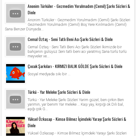
Anonim Türküler - Gezmedim Yorulmadım (Cemil) Şarkı Sözleri &
Dinle
Anonim Türküler - Gezmedim Yorulmadım (Cemil) Şarkı Sözleri
Gezmedim Yorulmadım (Cemil) Boş Yere Kırılmadım (Cemil)
Sana Benzer Dünyada...
Cemal Öztaş - Seni Tatlı Beni Acı Şarkı Sözleri & Dinle
Cemal Öztaş - Seni Tatlı Beni Acı Şarkı Sözleri İkimizde bir
bahçenin gülüyüz Seni tatlı beni acı yaratmış Sana türlü türlü
meyveler ve...
Çocuk Şarkıları - KIRMIZI BALIK GÖLDE Şarkı Sözleri & Dinle
Sosyal medyada sıkı bir ...
Türkü - Yar Meleke Şarkı Sözleri & Dinle
Türkü - Yar Meleke Şarkı Sözleri Yarim güzel, ben çirkin Ben
yarimin, yar benim Yar meleke … Kaşı yay, kirpiği ok Dili bal,
aşığı çok G...
Yüksel Özkasap - Kimse Bilmez İçimdeki Yarayı Şarkı Sözleri &
Dinle
Yüksel Özkasap - Kimse Bilmez İçimdeki Yarayı Şarkı Sözleri