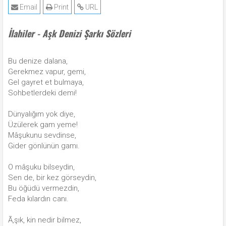
Email
Print
URL
İlahiler - Aşk Denizi Şarkı Sözleri
Bu denize dalana,
Gerekmez vapur, gemi,
Gel gayret et bulmaya,
Sohbetlerdeki demi!
Dünyalığım yok diye,
Üzülerek gam yeme!
Mâşukunu sevdinse,
Gider gönlünün gamı.
O mâşuku bilseydin,
Sen de, bir kez görseydin,
Bu öğüdü vermezdin,
Feda kılardın canı.
Ã‚şık, kin nedir bilmez,