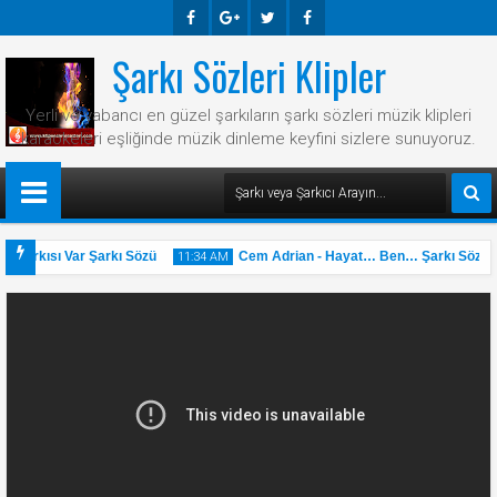
Şarkı Sözleri Klipler
Faceb
Googl
Twitte
Faceb
Ook
E-
R
Ook
Yerli ve yabancı en güzel şarkıların şarkı sözleri müzik klipleri
Plus
karaokeleri eşliğinde müzik dinleme keyfini sizlere sunuyoruz.
 Şarkısı Var Şarkı Sözü
Cem Adrian - Hayat… Ben… Şarkı Sözü
11:34 AM
31
May
2025