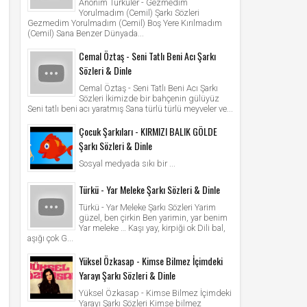
Anonim Türküler - Gezmedim
Yorulmadım (Cemil) Şarkı Sözleri
Gezmedim Yorulmadım (Cemil) Boş Yere Kırılmadım
(Cemil) Sana Benzer Dünyada...
Cemal Öztaş - Seni Tatlı Beni Acı Şarkı
Sözleri & Dinle
Cemal Öztaş - Seni Tatlı Beni Acı Şarkı
Sözleri İkimizde bir bahçenin gülüyüz
Seni tatlı beni acı yaratmış Sana türlü türlü meyveler ve...
Çocuk Şarkıları - KIRMIZI BALIK GÖLDE
Şarkı Sözleri & Dinle
Sosyal medyada sıkı bir ...
Türkü - Yar Meleke Şarkı Sözleri & Dinle
Türkü - Yar Meleke Şarkı Sözleri Yarim
güzel, ben çirkin Ben yarimin, yar benim
Yar meleke … Kaşı yay, kirpiği ok Dili bal,
aşığı çok G...
Yüksel Özkasap - Kimse Bilmez İçimdeki
Yarayı Şarkı Sözleri & Dinle
Yüksel Özkasap - Kimse Bilmez İçimdeki
Yarayı Şarkı Sözleri Kimse bilmez