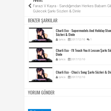
Next
Farazi V Kayra - Sandığımdan Herkes Babam Gi
Gülecek Şarkı Sözleri & Dinle
BENZER ŞARKILAR
Charli Xcx - Supermodels And Holiday Stun
Sözleri & Dinle
lyrics
2017/12/10
1
Charli Xcx - I'll Teach You A Lesson Şarkı S
Dinle
lyrics
2017/12/10
Charli Xcx - Chas's Song Şarkı Sözleri & Di
lyrics
2017/12/10
YORUM GÖNDER