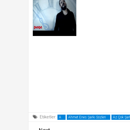
Etiketler:
A
Ahmet Enes Şarkı Sözleri
Az Çok Şark