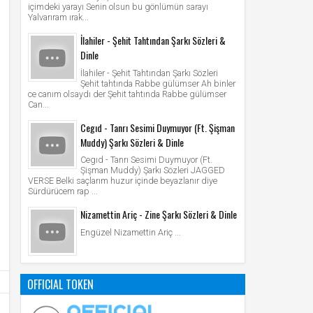
içimdeki yarayı Senin olsun bu gönlümün sarayı
Yalvarıram ırak...
İlahiler - Şehit Tahtından Şarkı Sözleri &
Dinle
İlahiler - Şehit Tahtından Şarkı Sözleri
Şehit tahtında Rabbe gülümser Ah binler
ce canım olsaydı der Şehit tahtında Rabbe gülümser
Can...
Cegıd - Tanrı Sesimi Duymuyor (Ft. Şişman
Muddy) Şarkı Sözleri & Dinle
Cegıd - Tanrı Sesimi Duymuyor (Ft.
Şişman Muddy) Şarkı Sözleri JAGGED
VERSE Belki saçlarım huzur içinde beyazlanır diye
Sürdürücem rap ...
Nizamettin Ariç - Zine Şarkı Sözleri & Dinle
Engüzel Nizamettin Ariç ...
OFFICIAL TOKEN