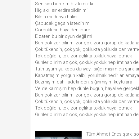
Sen kim ben kim biz kimiz ki
Hiç akıl, sır erdirebildin mi
Bildin mi dünya halini
Çabucak geçsin istedin mi
Gördüklerin hayalden ibaret
E zaten bu bir oyun değil mi
Ben çok zor bilirim, zor çok, zoru görüp de katlan
Çok tükendin, çok yok, çoklukta yoklukla can verm
Tok değildin, tok, zor açlıkta tokluk hayal etmek
Günler bilirim az çok, çokluk yokluk hep imtihan 
Tutmuşum şu koca dünyayı, sığdırmışım da şarkıla
Kapatmışım yorgun kalbi, yorulmak nedir anlamaya
Bezmişim cahil adetinden, sığınmışım kuytulara
Ve de kalmışım hep dünle bugün, hayal ve gerçekl
Ben çok zor bilirim, zor çok, zoru görüp de katlan
Çok tükendin, çok yok, çoklukta yoklukla can verm
Tok değildin, tok, zor açlıkta tokluk hayal etmek
Günler bilirim az çok, çokluk yokluk hep imtihan 
Tüm Ahmet Enes şarkı sö