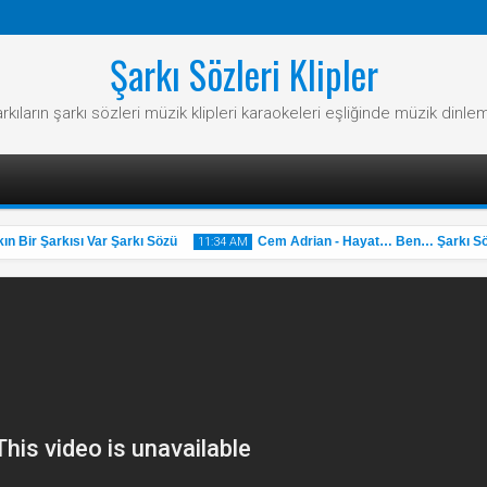
Şarkı Sözleri Klipler
rkıların şarkı sözleri müzik klipleri karaokeleri eşliğinde müzik dinle
Bir Şarkısı Var Şarkı Sözü
Cem Adrian - Hayat… Ben… Şarkı Sözü
11:34 AM
31
May
2025