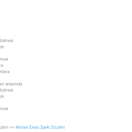
abilmek
ek
demek
ra
nlara
er arasında
abilmek
ek
demek
zleri =>
Ahmet Enes Şarkı Sözleri