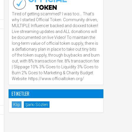
Tired of getting scammed? I was too… That’s
why I started Official Token. Community driven,
MULTIPLE Influencer backed and doxxed token!
Live streaming updates and ALL donations will
be documented on live Video! To maintain the
long-term value of official token supply, there is
a deflationary plan in place to take out tiny bits
of the token supply, through buybacks and burn
out, with 8% transaction fee. 8% transaction fee
| Slippage 10% 3% Goes to Liquidity 3% Goes to
Burn 2% Goes to Marketing & Charity Budget
Website: https://www.officialtoken.org/
ETIKETLER
Klip
Şarkı Sözleri