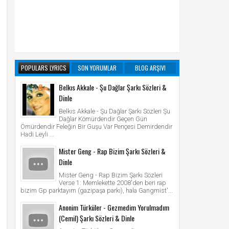
POPULARS LYRICS
SON YORUMLAR
BLOG ARŞIVI
Belkıs Akkale - Şu Dağlar Şarkı Sözleri &
Dinle
Belkıs Akkale - Şu Dağlar Şarkı Sözleri Şu
Dağlar Kömürdendir Geçen Gün
Ömürdendir Feleğin Bir Guşu Var Pençesi Demirdendir
Hadi Leyli ...
Mister Geng - Rap Bizim Şarkı Sözleri &
Dinle
Mister Geng - Rap Bizim Şarkı Sözleri
Verse 1: Memlekette 2008'den beri rap
bizim Gp parktayım (gazipaşa parkı), hala Gangmist'...
Anonim Türküler - Gezmedim Yorulmadım
(Cemil) Şarkı Sözleri & Dinle