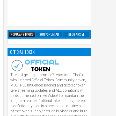
POPULARS LYRICS
SON YORUMLAR
BLOG ARŞIVI
OFFICIAL TOKEN
Tired of getting scammed? I was too… That’s
why I started Official Token. Community driven,
MULTIPLE Influencer backed and doxxed token!
Live streaming updates and ALL donations will
be documented on live Video! To maintain the
long-term value of official token supply, there is
a deflationary plan in place to take out tiny bits
of the token supply, through buybacks and burn