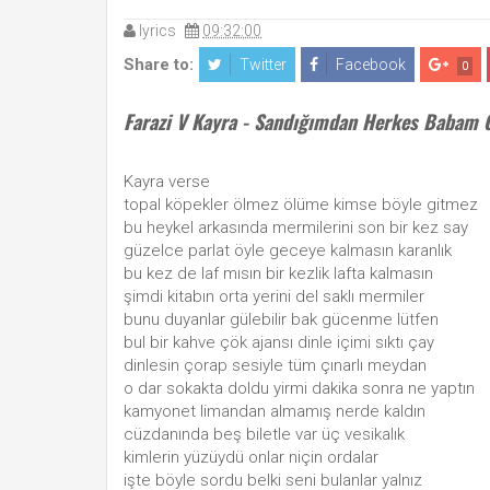
lyrics
09:32:00
Share to:
Twitter
Facebook
0
Farazi V Kayra - Sandığımdan Herkes Babam G
Kayra verse
topal köpekler ölmez ölüme kimse böyle gitmez
bu heykel arkasında mermilerini son bir kez say
güzelce parlat öyle geceye kalmasın karanlık
bu kez de laf mısın bir kezlik lafta kalmasın
şimdi kitabın orta yerini del saklı mermiler
bunu duyanlar gülebilir bak gücenme lütfen
bul bir kahve çök ajansı dinle içimi sıktı çay
dinlesin çorap sesiyle tüm çınarlı meydan
o dar sokakta doldu yirmi dakika sonra ne yaptın
kamyonet limandan almamış nerde kaldın
cüzdanında beş biletle var üç vesikalık
kimlerin yüzüydü onlar niçin ordalar
işte böyle sordu belki seni bulanlar yalnız