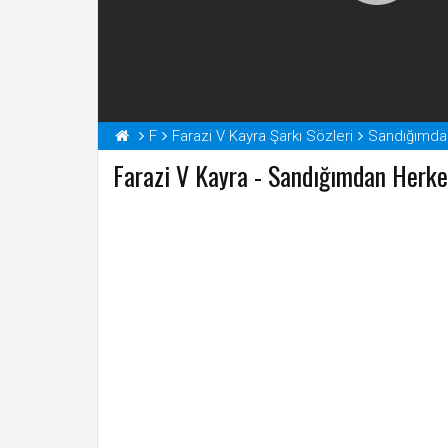
F
Farazi V Kayra Şarkı Sözleri
Sandığımdan
Farazi V Kayra - Sandığımdan Herke