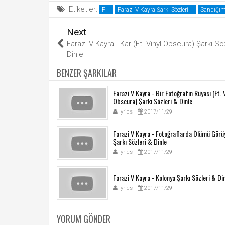
Etiketler:
F
Farazi V Kayra Şarkı Sözleri
Sandığım
Next
Farazi V Kayra - Kar (Ft. Vinyl Obscura) Şarkı Sö
Dinle
BENZER ŞARKILAR
Farazi V Kayra - Bir Fotoğrafın Rüyası (Ft. 
Obscura) Şarkı Sözleri & Dinle
lyrics
2017/11/29
Farazi V Kayra - Fotoğraflarda Ölümü Gör
Şarkı Sözleri & Dinle
lyrics
2017/11/29
Farazi V Kayra - Kolonya Şarkı Sözleri & Di
lyrics
2017/11/29
YORUM GÖNDER