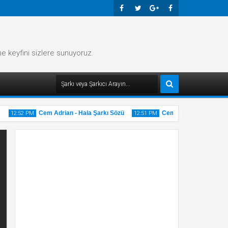
Faceb
Twitte
Googl
Faceb
Ook
R
E-
Ook
me keyfini sizlere sunuyoruz.
Plus
Cem Adrian - Hala Şarkı Sözü
Cem Adrian - Gri Şarkı S
12:52 PM
12:51 PM
20
20
May
May
2025
2025