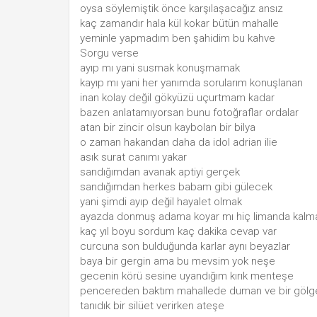
oysa söylemiştik önce karşılaşacağız ansız
kaç zamandır hala kül kokar bütün mahalle
yeminle yapmadım ben şahidim bu kahve
Sorgu verse
ayıp mı yani susmak konuşmamak
kayıp mı yani her yanımda sorularım konuşlanan
inan kolay değil gökyüzü uçurtmam kadar
bazen anlatamıyorsan bunu fotoğraflar ordalar
atan bir zincir olsun kaybolan bir bilya
o zaman hakandan daha da idol adrian ilie
asık surat canımı yakar
sandığımdan avanak aptiyi gerçek
sandığımdan herkes babam gibi gülecek
yani şimdi ayıp değil hayalet olmak
ayazda donmuş adama koyar mı hiç limanda kalm
kaç yıl boyu sordum kaç dakika cevap var
curcuna son bulduğunda karlar aynı beyazlar
baya bir gergin ama bu mevsim yok neşe
gecenin körü sesine uyandığım kırık menteşe
pencereden baktım mahallede duman ve bir gölg
tanıdık bir silüet verirken ateşe