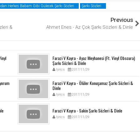
dan Herkes Babam Gibi Gülecek Şarkı Sözleri
Şarkı Sözleri
Previous
zleri &
Ahmet Enes - Az Çok Şarkı Sözleri & Dinle
Vinyl
Farazi V Kayra - Ayaz Meyhanesi (Ft. Vinyl Obscura)
Şarkı Sözleri & Dinle
lyrics
2017/11/29
üyorum
Farazi V Kayra - Ölüler Konuşamaz Şarkı Sözleri &
Dinle
lyrics
2017/11/29
nle
Farazi V Kayra - Sakin Şarkı Sözleri & Dinle
lyrics
2017/11/29