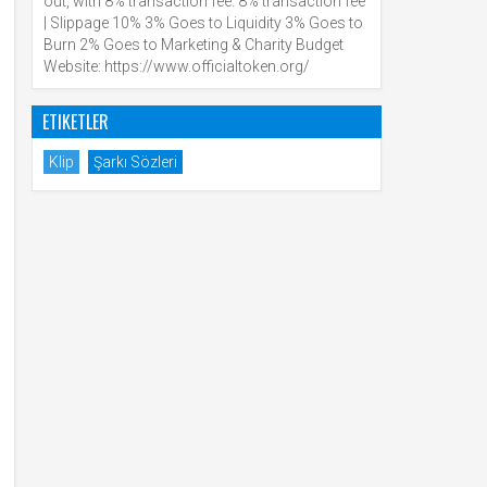
out, with 8% transaction fee. 8% transaction fee
| Slippage 10% 3% Goes to Liquidity 3% Goes to
Burn 2% Goes to Marketing & Charity Budget
Website: https://www.officialtoken.org/
ETIKETLER
Klip
Şarkı Sözleri