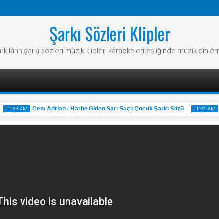
Şarkı Sözleri Klipler
rkıların şarkı sözleri müzik klipleri karaokeleri eşliğinde müzik dinle
Cem Adrian - Harbe Giden Sarı Saçlı Çocuk Şarkı Sözü
11:33 AM
11:32 AM
31
31
May
May
2025
2025