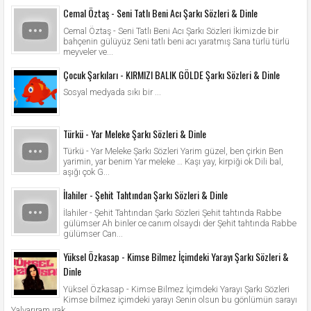
Cemal Öztaş - Seni Tatlı Beni Acı Şarkı Sözleri & Dinle
Cemal Öztaş - Seni Tatlı Beni Acı Şarkı Sözleri İkimizde bir
bahçenin gülüyüz Seni tatlı beni acı yaratmış Sana türlü türlü
meyveler ve...
Çocuk Şarkıları - KIRMIZI BALIK GÖLDE Şarkı Sözleri & Dinle
Sosyal medyada sıkı bir ...
Türkü - Yar Meleke Şarkı Sözleri & Dinle
Türkü - Yar Meleke Şarkı Sözleri Yarim güzel, ben çirkin Ben
yarimin, yar benim Yar meleke … Kaşı yay, kirpiği ok Dili bal,
aşığı çok G...
İlahiler - Şehit Tahtından Şarkı Sözleri & Dinle
İlahiler - Şehit Tahtından Şarkı Sözleri Şehit tahtında Rabbe
gülümser Ah binler ce canım olsaydı der Şehit tahtında Rabbe
gülümser Can...
Yüksel Özkasap - Kimse Bilmez İçimdeki Yarayı Şarkı Sözleri &
Dinle
Yüksel Özkasap - Kimse Bilmez İçimdeki Yarayı Şarkı Sözleri
Kimse bilmez içimdeki yarayı Senin olsun bu gönlümün sarayı
Yalvarıram ırak...