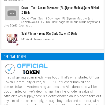
Cegıd - Tanrı Sesimi Duymuyor (Ft. Şişman Muddy) Şarkı Sözleri
& Dinle
Cegıd - Tanrı Sesimi Duymuyor (Ft. Şişman Muddy) Şarkı
Sözleri JAGGED VERSE Belki saçlarım huzur içinde beyazlanır
diye Sürdürücem rap ...
Salih Yılmaz - Yema Oğul Şarkı Sözleri & Dinle
Müzik dinlemeyi seven si...
OFFICIAL TOKEN
Tired of getting scammed? I was too… That’s why I started Official
Token. Community driven, MULTIPLE Influencer backed and
doxxed token! Live streaming updates and ALL donations will be
documented on live Video! To maintain the long-term value of
official token supply, there is a deflationary plan in place to take out
tiny bits of the token supply, through buybacks and burn out, with