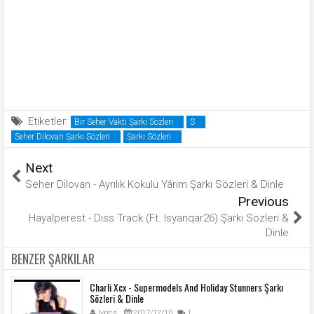
Etiketler:
Bir Seher Vakti Şarkı Sözleri
S
Seher Dilovan Şarkı Sözleri
Şarkı Sözleri
Next
Seher Dilovan - Ayrılık Kokulu Yârim Şarkı Sözleri & Dinle
Previous
Hayalperest - Diss Track (Ft. Isyanqar26) Şarkı Sözleri &
Dinle
BENZER ŞARKILAR
Charli Xcx - Supermodels And Holiday Stunners Şarkı
Sözleri & Dinle
lyrics
2017/12/10
1