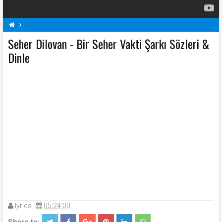
Seher Dilovan - Bir Seher Vakti Şarkı Sözleri &
Bir Seher Vakti Şarkı Sözleri
S
Seher Dilovan Şarkı Sözleri
Şarkı Sözleri
Dinle
lyrics
05:24:00