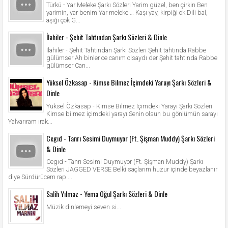
Türkü - Yar Meleke Şarkı Sözleri Yarim güzel, ben çirkin Ben
yarimin, yar benim Yar meleke … Kaşı yay, kirpiği ok Dili bal,
aşığı çok G...
İlahiler - Şehit Tahtından Şarkı Sözleri & Dinle
İlahiler - Şehit Tahtından Şarkı Sözleri Şehit tahtında Rabbe
gülümser Ah binler ce canım olsaydı der Şehit tahtında Rabbe
gülümser Can...
Yüksel Özkasap - Kimse Bilmez İçimdeki Yarayı Şarkı Sözleri &
Dinle
Yüksel Özkasap - Kimse Bilmez İçimdeki Yarayı Şarkı Sözleri
Kimse bilmez içimdeki yarayı Senin olsun bu gönlümün sarayı
Yalvarıram ırak...
Cegıd - Tanrı Sesimi Duymuyor (Ft. Şişman Muddy) Şarkı Sözleri
& Dinle
Cegıd - Tanrı Sesimi Duymuyor (Ft. Şişman Muddy) Şarkı
Sözleri JAGGED VERSE Belki saçlarım huzur içinde beyazlanır
diye Sürdürücem rap ...
Salih Yılmaz - Yema Oğul Şarkı Sözleri & Dinle
Müzik dinlemeyi seven si...