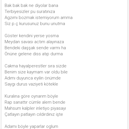
Bak bak bak ne diyolar bana
Terbiyesizler pu suratınıza
Agzımı bozmak istemiyorum amma
Siz p.ç kurusunuz bunu unutma
Göster kendini yerse yosma
Meydan savası actım alayınaza
Bendeki daşşak sende varmı ha
Önüne gelene diss atıp durma
Cakma hayalperestler sıra sizde
Benim size kaymam var oldu bile
Adımı duyunca eyilin önümde
Saygı durus vaziyeti kötekle
Kuralına göre oynarım böyle
Rap sanattır cümle alem bende
Mahsum kalpler inletiyo piyasayı
Çatlayın patlayın cıldırdınız işte
Adamı böyle yaparlar oglum