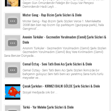
Geçen Gün Ömürdendir Feleğin Bir Guşu Var Pençesi
Demirdendir Hadi Leyli ...
Mister Geng - Rap Bizim Şarkı Sözleri & Dinle
Mister Geng - Rap Bizim Şarkı Sözleri Verse 1: Memlekette
2008'den beri rap bizim Gp parktayım (gazipaşa parkı), hala
Gangmist'...
Anonim Türküler - Gezmedim Yorulmadım (Cemil) Şarkı Sözleri &
Dinle
Anonim Türküler - Gezmedim Yorulmadım (Cemil) Şarkı Sözleri
Gezmedim Yorulmadım (Cemil) Boş Yere Kırılmadım (Cemil)
Sana Benzer Dünyada...
Cemal Öztaş - Seni Tatlı Beni Acı Şarkı Sözleri & Dinle
Cemal Öztaş - Seni Tatlı Beni Acı Şarkı Sözleri İkimizde bir
bahçenin gülüyüz Seni tatlı beni acı yaratmış Sana türlü türlü
meyveler ve...
Çocuk Şarkıları - KIRMIZI BALIK GÖLDE Şarkı Sözleri & Dinle
Sosyal medyada sıkı bir ...
Türkü - Yar Meleke Şarkı Sözleri & Dinle