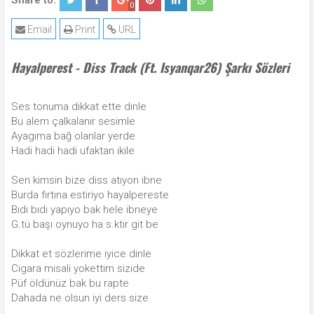
Share to:
0
Email
Print
URL
Hayalperest - Diss Track (Ft. Isyanqar26) Şarkı Sözleri
Ses tonuma dikkat ette dinle
Bu alem çalkalanır sesimle
Ayagıma bağ olanlar yerde
Hadi hadi hadi ufaktan ikile
Sen kimsin bize diss atıyon ibne
Burda fırtına estiriyo hayalpereste
Bıdı bıdı yapıyo bak hele ibneye
G.tü başı oynuyo ha s.ktir git be
Dikkat et sözlerime iyice dinle
Cigara misali yokettim sizide
Püf öldünüz bak bu rapte
Dahada ne olsun iyi ders size