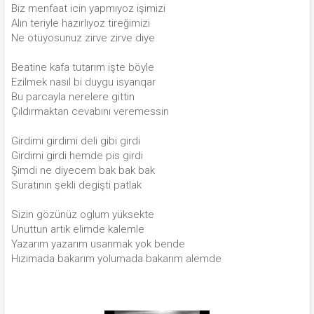
Biz menfaat icin yapmıyoz işimizi
Alın teriyle hazırlıyoz tireğimizi
Ne ötüyosunuz zirve zirve diye
Beatine kafa tutarım işte böyle
Ezilmek nasıl bi duygu isyanqar
Bu parcayla nerelere gittin
Çıldırmaktan cevabını veremessin
Girdimi girdimi deli gibi girdi
Girdimi girdi hemde pis girdi
Şimdi ne diyecem bak bak bak
Suratının şekli degişti patlak
Sizin gözünüz oglum yüksekte
Unuttun artık elimde kalemle
Yazarım yazarım usanmak yok bende
Hızımada bakarım yolumada bakarım alemde