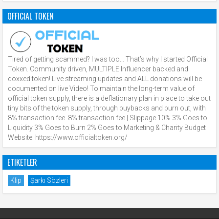
OFFICIAL TOKEN
Tired of getting scammed? I was too… That’s why I started Official
Token. Community driven, MULTIPLE Influencer backed and
doxxed token! Live streaming updates and ALL donations will be
documented on live Video! To maintain the long-term value of
official token supply, there is a deflationary plan in place to take out
tiny bits of the token supply, through buybacks and burn out, with
8% transaction fee. 8% transaction fee | Slippage 10% 3% Goes to
Liquidity 3% Goes to Burn 2% Goes to Marketing & Charity Budget
Website: https://www.officialtoken.org/
ETIKETLER
Klip
Şarkı Sözleri