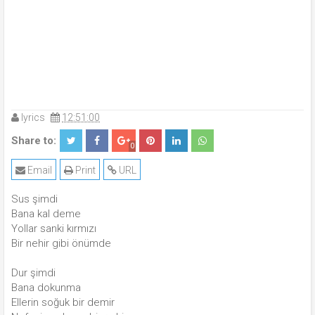
lyrics
12:51:00
Share to:
0
Email
Print
URL
Sus şimdi
Bana kal deme
Yollar sanki kırmızı
Bir nehir gibi önümde
Dur şimdi
Bana dokunma
Ellerin soğuk bir demir