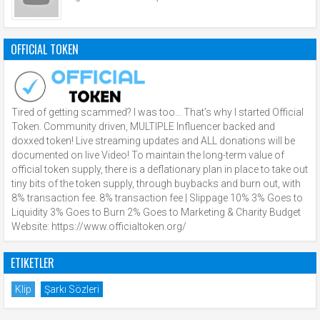
OFFICIAL TOKEN
Tired of getting scammed? I was too… That’s why I started Official
Token. Community driven, MULTIPLE Influencer backed and
doxxed token! Live streaming updates and ALL donations will be
documented on live Video! To maintain the long-term value of
official token supply, there is a deflationary plan in place to take out
tiny bits of the token supply, through buybacks and burn out, with
8% transaction fee. 8% transaction fee | Slippage 10% 3% Goes to
Liquidity 3% Goes to Burn 2% Goes to Marketing & Charity Budget
Website: https://www.officialtoken.org/
ETIKETLER
Klip
Şarkı Sözleri