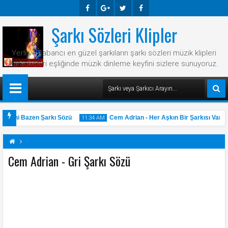
Şarkı Sözleri Klipler
Faceb
Googl
Twitte
Faceb
Ook
E-
R
Ook
Yerli ve yabancı en güzel şarkıların şarkı sözleri müzik klipleri
Plus
karaokeleri eşliğinde müzik dinleme keyfini sizlere sunuyoruz.
 Hani Bazen Şarkı Sözü
Cem Adrian - Her Aşkın Bir Şarkısı Var Şa
11:34 AM
Cem Adrian - Gri Şarkı Sözü
31
May
2025