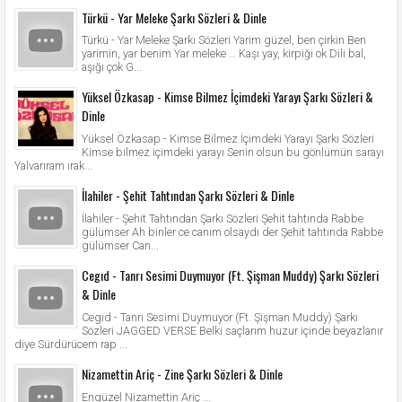
Türkü - Yar Meleke Şarkı Sözleri & Dinle
Türkü - Yar Meleke Şarkı Sözleri Yarim güzel, ben çirkin Ben
yarimin, yar benim Yar meleke … Kaşı yay, kirpiği ok Dili bal,
aşığı çok G...
Yüksel Özkasap - Kimse Bilmez İçimdeki Yarayı Şarkı Sözleri &
Dinle
Yüksel Özkasap - Kimse Bilmez İçimdeki Yarayı Şarkı Sözleri
Kimse bilmez içimdeki yarayı Senin olsun bu gönlümün sarayı
Yalvarıram ırak...
İlahiler - Şehit Tahtından Şarkı Sözleri & Dinle
İlahiler - Şehit Tahtından Şarkı Sözleri Şehit tahtında Rabbe
gülümser Ah binler ce canım olsaydı der Şehit tahtında Rabbe
gülümser Can...
Cegıd - Tanrı Sesimi Duymuyor (Ft. Şişman Muddy) Şarkı Sözleri
& Dinle
Cegıd - Tanrı Sesimi Duymuyor (Ft. Şişman Muddy) Şarkı
Sözleri JAGGED VERSE Belki saçlarım huzur içinde beyazlanır
diye Sürdürücem rap ...
Nizamettin Ariç - Zine Şarkı Sözleri & Dinle
Engüzel Nizamettin Ariç ...