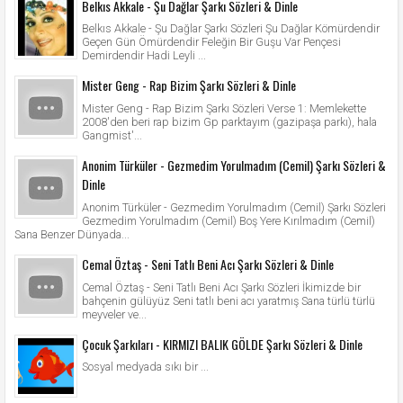
Belkıs Akkale - Şu Dağlar Şarkı Sözleri & Dinle
Belkıs Akkale - Şu Dağlar Şarkı Sözleri Şu Dağlar Kömürdendir
Geçen Gün Ömürdendir Feleğin Bir Guşu Var Pençesi
Demirdendir Hadi Leyli ...
Mister Geng - Rap Bizim Şarkı Sözleri & Dinle
Mister Geng - Rap Bizim Şarkı Sözleri Verse 1: Memlekette
2008'den beri rap bizim Gp parktayım (gazipaşa parkı), hala
Gangmist'...
Anonim Türküler - Gezmedim Yorulmadım (Cemil) Şarkı Sözleri &
Dinle
Anonim Türküler - Gezmedim Yorulmadım (Cemil) Şarkı Sözleri
Gezmedim Yorulmadım (Cemil) Boş Yere Kırılmadım (Cemil)
Sana Benzer Dünyada...
Cemal Öztaş - Seni Tatlı Beni Acı Şarkı Sözleri & Dinle
Cemal Öztaş - Seni Tatlı Beni Acı Şarkı Sözleri İkimizde bir
bahçenin gülüyüz Seni tatlı beni acı yaratmış Sana türlü türlü
meyveler ve...
Çocuk Şarkıları - KIRMIZI BALIK GÖLDE Şarkı Sözleri & Dinle
Sosyal medyada sıkı bir ...