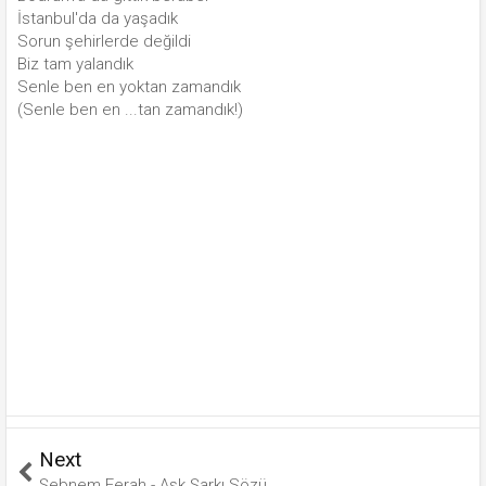
İstanbul'da da yaşadık
Sorun şehirlerde değildi
Biz tam yalandık
Senle ben en yoktan zamandık
(Senle ben en ...tan zamandık!)
Next
Şebnem Ferah - Aşk Şarkı Sözü