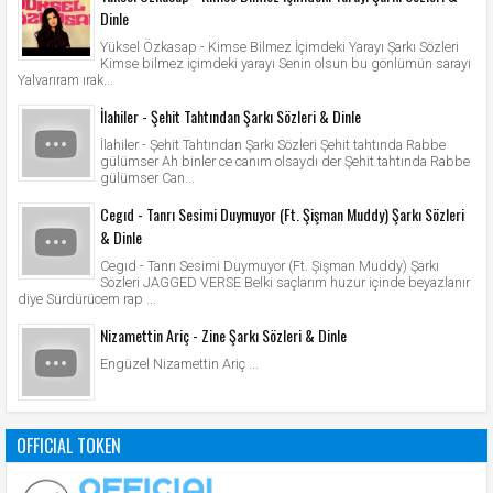
Dinle
Yüksel Özkasap - Kimse Bilmez İçimdeki Yarayı Şarkı Sözleri
Kimse bilmez içimdeki yarayı Senin olsun bu gönlümün sarayı
Yalvarıram ırak...
İlahiler - Şehit Tahtından Şarkı Sözleri & Dinle
İlahiler - Şehit Tahtından Şarkı Sözleri Şehit tahtında Rabbe
gülümser Ah binler ce canım olsaydı der Şehit tahtında Rabbe
gülümser Can...
Cegıd - Tanrı Sesimi Duymuyor (Ft. Şişman Muddy) Şarkı Sözleri
& Dinle
Cegıd - Tanrı Sesimi Duymuyor (Ft. Şişman Muddy) Şarkı
Sözleri JAGGED VERSE Belki saçlarım huzur içinde beyazlanır
diye Sürdürücem rap ...
Nizamettin Ariç - Zine Şarkı Sözleri & Dinle
Engüzel Nizamettin Ariç ...
OFFICIAL TOKEN