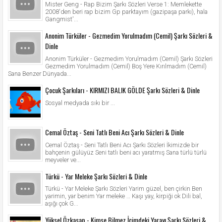
Mister Geng - Rap Bizim Şarkı Sözleri Verse 1: Memlekette
2008'den beri rap bizim Gp parktayım (gazipaşa parkı), hala
Gangmist'...
Anonim Türküler - Gezmedim Yorulmadım (Cemil) Şarkı Sözleri &
Dinle
Anonim Türküler - Gezmedim Yorulmadım (Cemil) Şarkı Sözleri
Gezmedim Yorulmadım (Cemil) Boş Yere Kırılmadım (Cemil)
Sana Benzer Dünyada...
Çocuk Şarkıları - KIRMIZI BALIK GÖLDE Şarkı Sözleri & Dinle
Sosyal medyada sıkı bir ...
Cemal Öztaş - Seni Tatlı Beni Acı Şarkı Sözleri & Dinle
Cemal Öztaş - Seni Tatlı Beni Acı Şarkı Sözleri İkimizde bir
bahçenin gülüyüz Seni tatlı beni acı yaratmış Sana türlü türlü
meyveler ve...
Türkü - Yar Meleke Şarkı Sözleri & Dinle
Türkü - Yar Meleke Şarkı Sözleri Yarim güzel, ben çirkin Ben
yarimin, yar benim Yar meleke … Kaşı yay, kirpiği ok Dili bal,
aşığı çok G...
Yüksel Özkasap - Kimse Bilmez İçimdeki Yarayı Şarkı Sözleri &