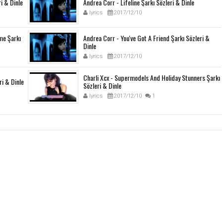
i & Dinle
Andrea Corr - Lifeline Şarkı Sözleri & Dinle
lyrics
2017/12/10
me Şarkı
Andrea Corr - You've Got A Friend Şarkı Sözleri &
Dinle
lyrics
2017/12/10
Charli Xcx - Supermodels And Holiday Stunners Şarkı
ri & Dinle
Sözleri & Dinle
lyrics
2017/12/10
1