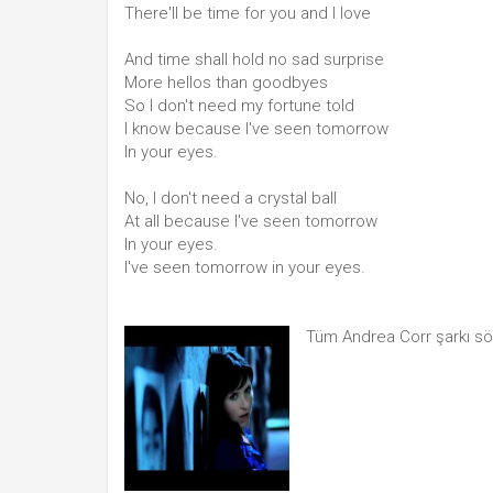
There'll be time for you and I love
And time shall hold no sad surprise
More hellos than goodbyes
So I don't need my fortune told
I know because I've seen tomorrow
In your eyes.
No, I don't need a crystal ball
At all because I've seen tomorrow
In your eyes.
I've seen tomorrow in your eyes.
Tüm Andrea Corr şarkı sö