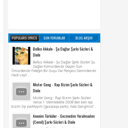
POPULARS LYRICS
SON YORUMLAR
BLOG ARŞIVI
Belkıs Akkale - Şu Dağlar Şarkı Sözleri &
Dinle
Belkıs Akkale - Şu Dağlar Şarkı Sözleri Şu
Dağlar Kömürdendir Geçen Gün
Ömürdendir Feleğin Bir Guşu Var Pençesi Demirdendir
Hadi Leyli ...
Mister Geng - Rap Bizim Şarkı Sözleri &
Dinle
Mister Geng - Rap Bizim Şarkı Sözleri
Verse 1: Memlekette 2008'den beri rap
bizim Gp parktayım (gazipaşa parkı), hala Gangmist'...
Anonim Türküler - Gezmedim Yorulmadım
(Cemil) Şarkı Sözleri & Dinle