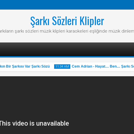
Şarkı Sözleri Klipler
rkıların şarkı sözleri müzik klipleri karaokeleri eşliğinde müzik dinle
Bir Şarkısı Var Şarkı Sözü
Cem Adrian - Hayat… Ben… Şarkı Söz
11:34 AM
31
May
2025