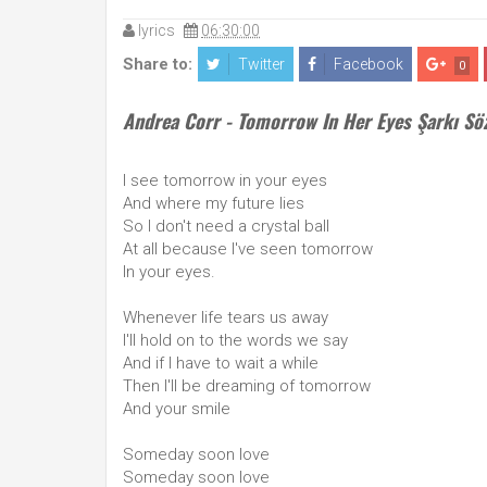
lyrics
06:30:00
Share to:
Twitter
Facebook
0
Andrea Corr - Tomorrow In Her Eyes Şarkı Söz
I see tomorrow in your eyes
And where my future lies
So I don't need a crystal ball
At all because I've seen tomorrow
In your eyes.
Whenever life tears us away
I'll hold on to the words we say
And if I have to wait a while
Then I'll be dreaming of tomorrow
And your smile
Someday soon love
Someday soon love