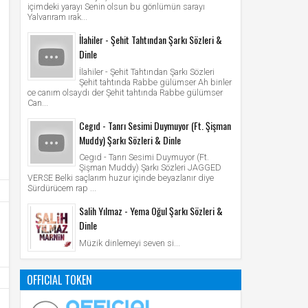
içimdeki yarayı Senin olsun bu gönlümün sarayı
Yalvarıram ırak...
İlahiler - Şehit Tahtından Şarkı Sözleri &
Dinle
İlahiler - Şehit Tahtından Şarkı Sözleri
Şehit tahtında Rabbe gülümser Ah binler
ce canım olsaydı der Şehit tahtında Rabbe gülümser
Can...
Cegıd - Tanrı Sesimi Duymuyor (Ft. Şişman
Muddy) Şarkı Sözleri & Dinle
Cegıd - Tanrı Sesimi Duymuyor (Ft.
Şişman Muddy) Şarkı Sözleri JAGGED
VERSE Belki saçlarım huzur içinde beyazlanır diye
Sürdürücem rap ...
Salih Yılmaz - Yema Oğul Şarkı Sözleri &
Dinle
Müzik dinlemeyi seven si...
OFFICIAL TOKEN