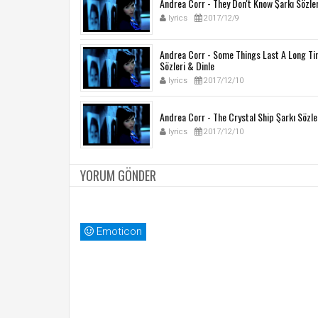
Andrea Corr - They Don't Know Şarkı Sözler
lyrics
2017/12/9
Andrea Corr - Some Things Last A Long Ti
Sözleri & Dinle
lyrics
2017/12/10
Andrea Corr - The Crystal Ship Şarkı Sözle
lyrics
2017/12/10
YORUM GÖNDER
Emoticon