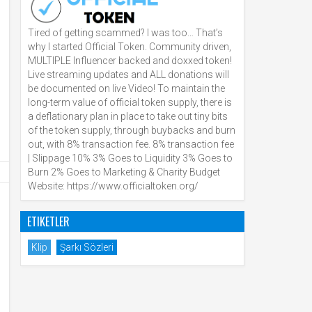
Tired of getting scammed? I was too… That’s
why I started Official Token. Community driven,
MULTIPLE Influencer backed and doxxed token!
Live streaming updates and ALL donations will
be documented on live Video! To maintain the
long-term value of official token supply, there is
a deflationary plan in place to take out tiny bits
of the token supply, through buybacks and burn
out, with 8% transaction fee. 8% transaction fee
| Slippage 10% 3% Goes to Liquidity 3% Goes to
Burn 2% Goes to Marketing & Charity Budget
Website: https://www.officialtoken.org/
ETIKETLER
Klip
Şarkı Sözleri