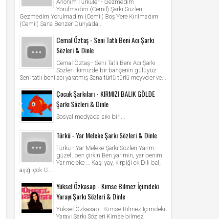
Anonim Türküler - Gezmedim
Yorulmadım (Cemil) Şarkı Sözleri
Gezmedim Yorulmadım (Cemil) Boş Yere Kırılmadım
(Cemil) Sana Benzer Dünyada...
Cemal Öztaş - Seni Tatlı Beni Acı Şarkı
Sözleri & Dinle
Cemal Öztaş - Seni Tatlı Beni Acı Şarkı
Sözleri İkimizde bir bahçenin gülüyüz
Seni tatlı beni acı yaratmış Sana türlü türlü meyveler ve...
Çocuk Şarkıları - KIRMIZI BALIK GÖLDE
Şarkı Sözleri & Dinle
Sosyal medyada sıkı bir ...
Türkü - Yar Meleke Şarkı Sözleri & Dinle
Türkü - Yar Meleke Şarkı Sözleri Yarim
güzel, ben çirkin Ben yarimin, yar benim
Yar meleke … Kaşı yay, kirpiği ok Dili bal,
aşığı çok G...
Yüksel Özkasap - Kimse Bilmez İçimdeki
Yarayı Şarkı Sözleri & Dinle
Yüksel Özkasap - Kimse Bilmez İçimdeki
Yarayı Şarkı Sözleri Kimse bilmez