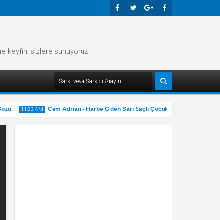
Faceb
Twitte
Googl
Faceb
Ook
R
E-
Ook
me keyfini sizlere sunuyoruz.
Plus
zü
Cem Adrian - Harbe Giden Sarı Saçlı Çocuk Şarkı Sözü
11:33 AM
11:32 
31
31
May
M
2025
2