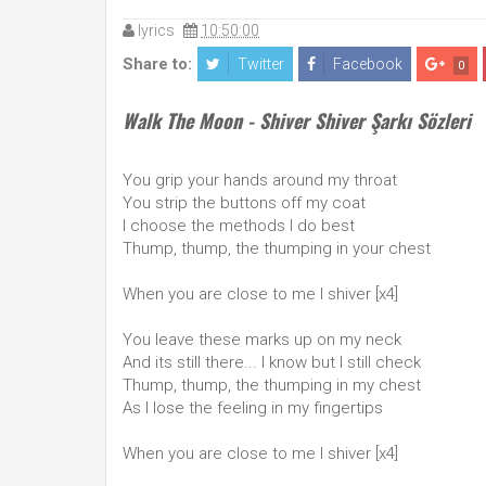
lyrics
10:50:00
Share to:
Twitter
Facebook
0
Walk The Moon - Shiver Shiver Şarkı Sözleri
You grip your hands around my throat
You strip the buttons off my coat
I choose the methods I do best
Thump, thump, the thumping in your chest
When you are close to me I shiver [x4]
You leave these marks up on my neck
And its still there... I know but I still check
Thump, thump, the thumping in my chest
As I lose the feeling in my fingertips
When you are close to me I shiver [x4]