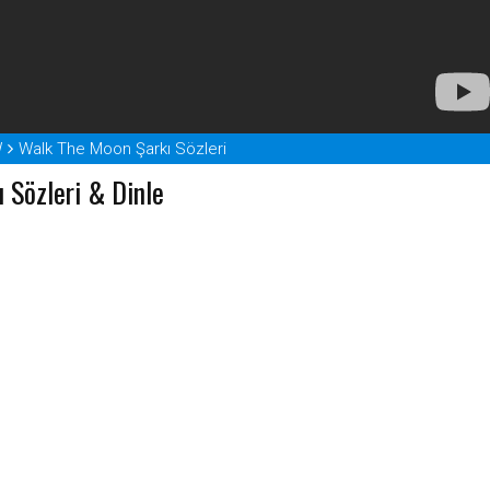
W
Walk The Moon Şarkı Sözleri
 Sözleri & Dinle