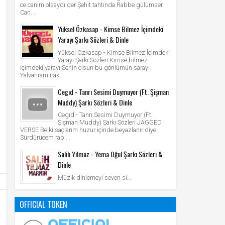
ce canım olsaydı der Şehit tahtında Rabbe gülümser
Can...
Yüksel Özkasap - Kimse Bilmez İçimdeki
Yarayı Şarkı Sözleri & Dinle
Yüksel Özkasap - Kimse Bilmez İçimdeki
Yarayı Şarkı Sözleri Kimse bilmez
içimdeki yarayı Senin olsun bu gönlümün sarayı
Yalvarıram ırak...
Cegıd - Tanrı Sesimi Duymuyor (Ft. Şişman
Muddy) Şarkı Sözleri & Dinle
Cegıd - Tanrı Sesimi Duymuyor (Ft.
Şişman Muddy) Şarkı Sözleri JAGGED
VERSE Belki saçlarım huzur içinde beyazlanır diye
Sürdürücem rap ...
Salih Yılmaz - Yema Oğul Şarkı Sözleri &
Dinle
Müzik dinlemeyi seven si...
OFFICIAL TOKEN