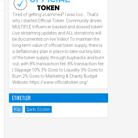
Tired of getting scammed? I was too… That’s
why I started Official Token. Community driven,
MULTIPLE Influencer backed and doxxed token!
Live streaming updates and ALL donations will
be documented on live Video! To maintain the
long-term value of official token supply, there is
a deflationary plan in place to take out tiny bits
of the token supply, through buybacks and burn
out, with 8% transaction fee. 8% transaction fee
| Slippage 10% 3% Goes to Liquidity 3% Goes to
Burn 2% Goes to Marketing & Charity Budget
Website: https://www.officialtoken.org/
ETIKETLER
Klip
Şarkı Sözleri