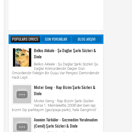
POPULARS LYRICS
SON YORUMLAR
BLOG ARŞIVI
Belkıs Akkale - Şu Dağlar Şarkı Sözleri &
Dinle
Belkıs Akkale - Şu Dağlar Şarkı Sözleri Şu
Dağlar Kömürdendir Geçen Gün
Ömürdendir Feleğin Bir Guşu Var Pençesi Demirdendir
Hadi Leyli ...
Mister Geng - Rap Bizim Şarkı Sözleri &
Dinle
Mister Geng - Rap Bizim Şarkı Sözleri
Verse 1: Memlekette 2008'den beri rap
bizim Gp parktayım (gazipaşa parkı), hala Gangmist'...
Anonim Türküler - Gezmedim Yorulmadım
(Cemil) Şarkı Sözleri & Dinle