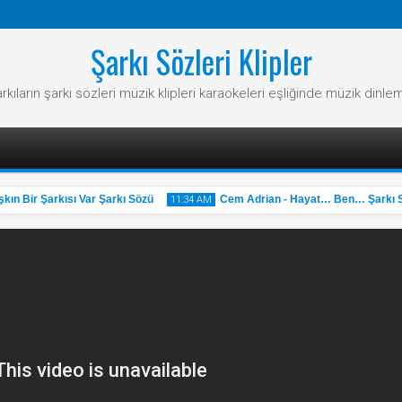
Şarkı Sözleri Klipler
rkıların şarkı sözleri müzik klipleri karaokeleri eşliğinde müzik dinle
 Bir Şarkısı Var Şarkı Sözü
Cem Adrian - Hayat… Ben… Şarkı Sö
11:34 AM
31
May
2025