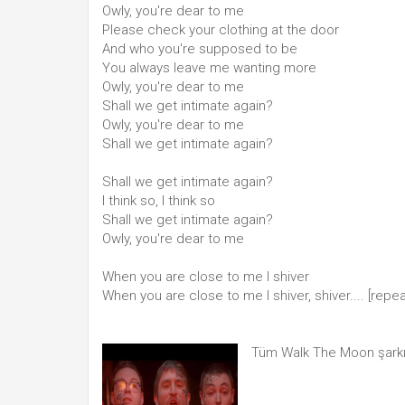
Owly, you're dear to me
Please check your clothing at the door
And who you're supposed to be
You always leave me wanting more
Owly, you're dear to me
Shall we get intimate again?
Owly, you're dear to me
Shall we get intimate again?
Shall we get intimate again?
I think so, I think so
Shall we get intimate again?
Owly, you're dear to me
When you are close to me I shiver
When you are close to me I shiver, shiver.... [repea
Tüm Walk The Moon şarkı