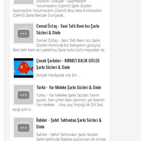
Anonim Türküler - Gezmedim
Yorulmadım (Cemil) Şarkı Sözleri
Gezmedim Yorulmadım (Cemil) Boş Yere Kırılmadım
(Cemil) Sana Benzer Dünyada...
Cemal Öztaş - Seni Tatlı Beni Acı Şarkı
Sözleri & Dinle
Cemal Öztaş - Seni Tatlı Beni Acı Şarkı
Sözleri İkimizde bir bahçenin gülüyüz
Seni tatlı beni acı yaratmış Sana türlü türlü meyveler ve...
Çocuk Şarkıları - KIRMIZI BALIK GÖLDE
Şarkı Sözleri & Dinle
Sosyal medyada sıkı bir ...
Türkü - Yar Meleke Şarkı Sözleri & Dinle
Türkü - Yar Meleke Şarkı Sözleri Yarim
güzel, ben çirkin Ben yarimin, yar benim
Yar meleke … Kaşı yay, kirpiği ok Dili bal,
aşığı çok G...
İlahiler - Şehit Tahtından Şarkı Sözleri &
Dinle
İlahiler - Şehit Tahtından Şarkı Sözleri
Şehit tahtında Rabbe gülümser Ah binler