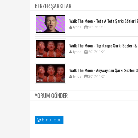
BENZER ŞARKILAR
Walk The Moon - Tete A Tete Şarkı Sözleri 
lyrics
2017/11/18
Walk The Moon - Tightrope Şarkı Sözleri & 
lyrics
2017/11/21
Walk The Moon - Anywayican Şarkı Sözleri 
lyrics
2017/11/21
YORUM GÖNDER
Emoticon