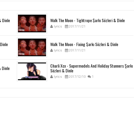
& Dinle
Walk The Moon - Tightrope Şarkı Sözleri & Dinle
lyrics
2017/11/21
Dinle
Walk The Moon - Fixing Şarkı Sözleri & Dinle
lyrics
2017/11/21
Charli Xcx - Supermodels And Holiday Stunners Şarkı
& Dinle
Sözleri & Dinle
lyrics
2017/12/10
1