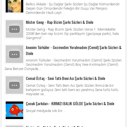
Belkıs Akkale - Şu Dağlar Şarkı Sözleri Şu Dağlar Kömürdendir
Geçen Gün Ömürdendir Feleğin Bir Guşu Var Pençesi
Demirdendir Hadi Leyli ...
Mister Geng - Rap Bizim Şarkı Sözleri & Dinle
Mister Geng - Rap Bizim Şarkı Sözleri Verse 1: Memlekette
2008'den beri rap bizim Gp parktayım (gazipaşa parkı), hala
Gangmist'...
Anonim Türküler - Gezmedim Yorulmadım (Cemil) Şarkı Sözleri &
Dinle
Anonim Türküler - Gezmedim Yorulmadım (Cemil) Şarkı Sözleri
Gezmedim Yorulmadım (Cemil) Boş Yere Kırılmadım (Cemil)
Sana Benzer Dünyada...
Cemal Öztaş - Seni Tatlı Beni Acı Şarkı Sözleri & Dinle
Cemal Öztaş - Seni Tatlı Beni Acı Şarkı Sözleri İkimizde bir
bahçenin gülüyüz Seni tatlı beni acı yaratmış Sana türlü türlü
meyveler ve...
Çocuk Şarkıları - KIRMIZI BALIK GÖLDE Şarkı Sözleri & Dinle
Sosyal medyada sıkı bir ...