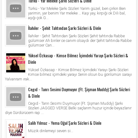
Türkü - Yar Meleke Şarkı Sözleri & Dinle
Türkü - Yar Meleke Şarkı Sözleri Yarim güzel, ben çirkin Ben
yarimin, yar benim Yar meleke … Kaşı yay, kirpiği ok Dili bal,
aşığı çok G...
İlahiler - Şehit Tahtından Şarkı Sözleri & Dinle
İlahiler - Şehit Tahtından Şarkı Sözleri Şehit tahtında Rabbe
gülümser Ah binler ce canım olsaydı der Şehit tahtında Rabbe
gülümser Can...
Yüksel Özkasap - Kimse Bilmez İçimdeki Yarayı Şarkı Sözleri &
Dinle
Yüksel Özkasap - Kimse Bilmez İçimdeki Yarayı Şarkı Sözleri
Kimse bilmez içimdeki yarayı Senin olsun bu gönlümün sarayı
Yalvarıram ırak...
Cegıd - Tanrı Sesimi Duymuyor (Ft. Şişman Muddy) Şarkı Sözleri
& Dinle
Cegıd - Tanrı Sesimi Duymuyor (Ft. Şişman Muddy) Şarkı
Sözleri JAGGED VERSE Belki saçlarım huzur içinde beyazlanır
diye Sürdürücem rap ...
Salih Yılmaz - Yema Oğul Şarkı Sözleri & Dinle
Müzik dinlemeyi seven si...