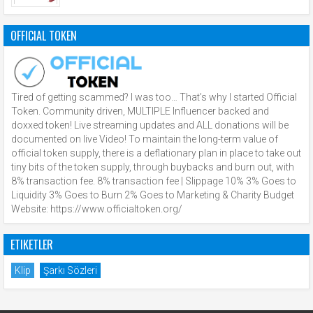
OFFICIAL TOKEN
Tired of getting scammed? I was too… That’s why I started Official
Token. Community driven, MULTIPLE Influencer backed and
doxxed token! Live streaming updates and ALL donations will be
documented on live Video! To maintain the long-term value of
official token supply, there is a deflationary plan in place to take out
tiny bits of the token supply, through buybacks and burn out, with
8% transaction fee. 8% transaction fee | Slippage 10% 3% Goes to
Liquidity 3% Goes to Burn 2% Goes to Marketing & Charity Budget
Website: https://www.officialtoken.org/
ETIKETLER
Klip
Şarkı Sözleri