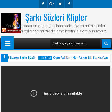
Şarkı Sözleri Klipler
Faceb
Googl
Twitte
Faceb
Ook
E-
R
Ook
Yerli ve yabancı en güzel şarkıların şarkı sözleri müzik klipleri
Plus
karaokeleri eşliğinde müzik dinleme keyfini sizlere sunuyoruz.
 Hani Bazen Şarkı Sözü
Cem Adrian - Her Aşkın Bir Şarkısı Var Şa
11:34 AM
31
May
2025