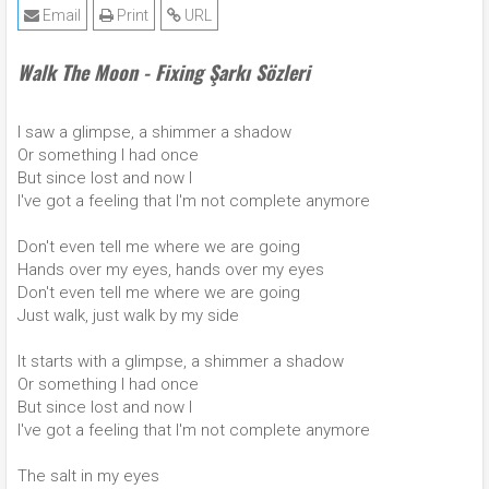
Email
Print
URL
Walk The Moon - Fixing Şarkı Sözleri
I saw a glimpse, a shimmer a shadow
Or something I had once
But since lost and now I
I've got a feeling that I'm not complete anymore
Don't even tell me where we are going
Hands over my eyes, hands over my eyes
Don't even tell me where we are going
Just walk, just walk by my side
It starts with a glimpse, a shimmer a shadow
Or something I had once
But since lost and now I
I've got a feeling that I'm not complete anymore
The salt in my eyes