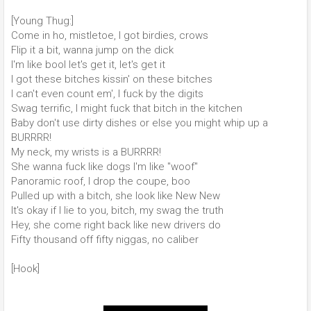
[Young Thug:]
Come in ho, mistletoe, I got birdies, crows
Flip it a bit, wanna jump on the dick
I'm like bool let's get it, let's get it
I got these bitches kissin' on these bitches
I can't even count em', I fuck by the digits
Swag terrific, I might fuck that bitch in the kitchen
Baby don't use dirty dishes or else you might whip up a
BURRRR!
My neck, my wrists is a BURRRR!
She wanna fuck like dogs I'm like "woof"
Panoramic roof, I drop the coupe, boo
Pulled up with a bitch, she look like New New
It's okay if I lie to you, bitch, my swag the truth
Hey, she come right back like new drivers do
Fifty thousand off fifty niggas, no caliber
[Hook]