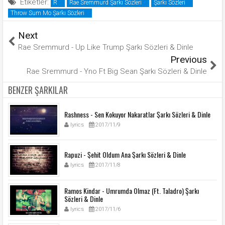
Etiketler:
R
Rae Sremmurd Şarkı Sözleri
Şarkı Sözleri
Throw Sum Mo Şarkı Sözleri
Next
Rae Sremmurd - Up Like Trump Şarkı Sözleri & Dinle
Previous
Rae Sremmurd - Yno Ft Big Sean Şarkı Sözleri & Dinle
BENZER ŞARKILAR
Rashness - Sen Kokuyor Nakaratlar Şarkı Sözleri & Dinle
lyrics
2017/11/9
Rapuzi - Şehit Oldum Ana Şarkı Sözleri & Dinle
lyrics
2017/11/8
Ramos Kindar - Umrumda Olmaz (Ft. Taladro) Şarkı
Sözleri & Dinle
lyrics
2017/11/6