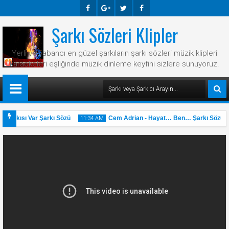
Şarkı Sözleri Klipler
Faceb
Googl
Twitte
Faceb
Ook
E-
R
Ook
Yerli ve yabancı en güzel şarkıların şarkı sözleri müzik klipleri
Plus
karaokeleri eşliğinde müzik dinleme keyfini sizlere sunuyoruz.
Şarkısı Var Şarkı Sözü
Cem Adrian - Hayat… Ben… Şarkı Sözü
11:34 AM
31
May
2025