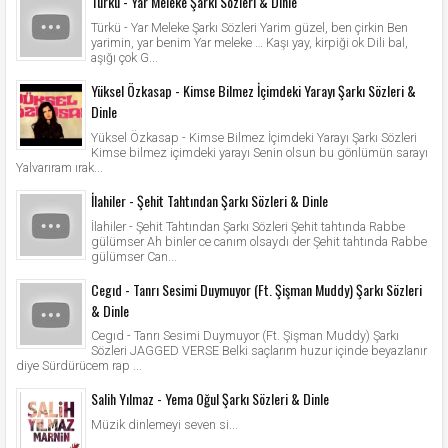
Türkü - Yar Meleke Şarkı Sözleri & Dinle
Türkü - Yar Meleke Şarkı Sözleri Yarim güzel, ben çirkin Ben
yarimin, yar benim Yar meleke … Kaşı yay, kirpiği ok Dili bal,
aşığı çok G...
Yüksel Özkasap - Kimse Bilmez İçimdeki Yarayı Şarkı Sözleri &
Dinle
Yüksel Özkasap - Kimse Bilmez İçimdeki Yarayı Şarkı Sözleri
Kimse bilmez içimdeki yarayı Senin olsun bu gönlümün sarayı
Yalvarıram ırak...
İlahiler - Şehit Tahtından Şarkı Sözleri & Dinle
İlahiler - Şehit Tahtından Şarkı Sözleri Şehit tahtında Rabbe
gülümser Ah binler ce canım olsaydı der Şehit tahtında Rabbe
gülümser Can...
Cegıd - Tanrı Sesimi Duymuyor (Ft. Şişman Muddy) Şarkı Sözleri
& Dinle
Cegıd - Tanrı Sesimi Duymuyor (Ft. Şişman Muddy) Şarkı
Sözleri JAGGED VERSE Belki saçlarım huzur içinde beyazlanır
diye Sürdürücem rap ...
Salih Yılmaz - Yema Oğul Şarkı Sözleri & Dinle
Müzik dinlemeyi seven si...