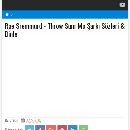
Rae Sremmurd - Throw Sum Mo Şarkı Sözleri &
R
Rae Sremmurd Şarkı Sözleri
Şarkı Sözleri
Throw Sum Mo Şarkı Sözleri
Dinle
lyrics
07:28:00