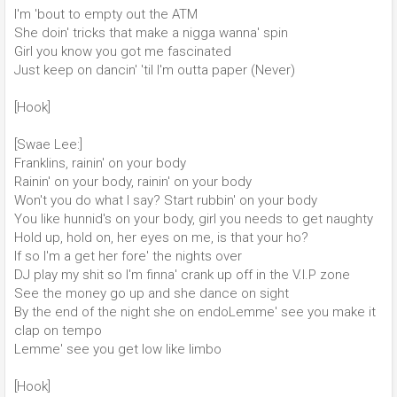
I'm 'bout to empty out the ATM
She doin' tricks that make a nigga wanna' spin
Girl you know you got me fascinated
Just keep on dancin' 'til I'm outta paper (Never)
[Hook]
[Swae Lee:]
Franklins, rainin' on your body
Rainin' on your body, rainin' on your body
Won't you do what I say? Start rubbin' on your body
You like hunnid's on your body, girl you needs to get naughty
Hold up, hold on, her eyes on me, is that your ho?
If so I'm a get her fore' the nights over
DJ play my shit so I'm finna' crank up off in the V.I.P zone
See the money go up and she dance on sight
By the end of the night she on endoLemme' see you make it
clap on tempo
Lemme' see you get low like limbo
[Hook]