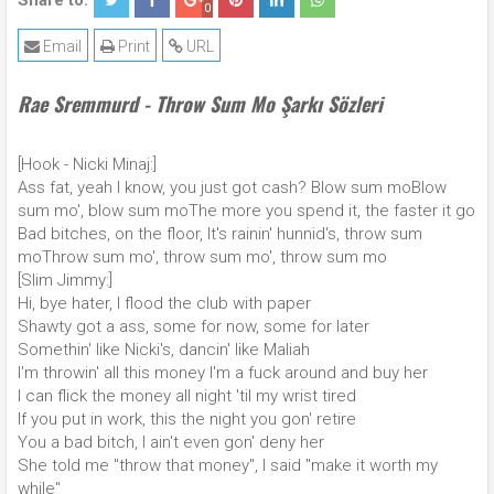
Share to:
0
Email
Print
URL
Rae Sremmurd - Throw Sum Mo Şarkı Sözleri
[Hook - Nicki Minaj:]
Ass fat, yeah I know, you just got cash? Blow sum moBlow
sum mo', blow sum moThe more you spend it, the faster it go
Bad bitches, on the floor, It's rainin' hunnid's, throw sum
moThrow sum mo', throw sum mo', throw sum mo
[Slim Jimmy:]
Hi, bye hater, I flood the club with paper
Shawty got a ass, some for now, some for later
Somethin' like Nicki's, dancin' like Maliah
I'm throwin' all this money I'm a fuck around and buy her
I can flick the money all night 'til my wrist tired
If you put in work, this the night you gon' retire
You a bad bitch, I ain't even gon' deny her
She told me "throw that money", I said "make it worth my
while"