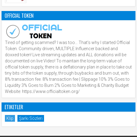
OFFICIAL TOKEN
Tired of getting scammed? I was too… That’s why I started Official
Token. Community driven, MULTIPLE Influencer backed and
doxxed token! Live streaming updates and ALL donations will be
documented on live Video! To maintain the long-term value of
official token supply, there is a deflationary plan in place to take out
tiny bits of the token supply, through buybacks and burn out, with
8% transaction fee. 8% transaction fee | Slippage 10% 3% Goes to
Liquidity 3% Goes to Burn 2% Goes to Marketing & Charity Budget
Website: https://www.officialtoken.org/
ETIKETLER
Klip
Şarkı Sözleri