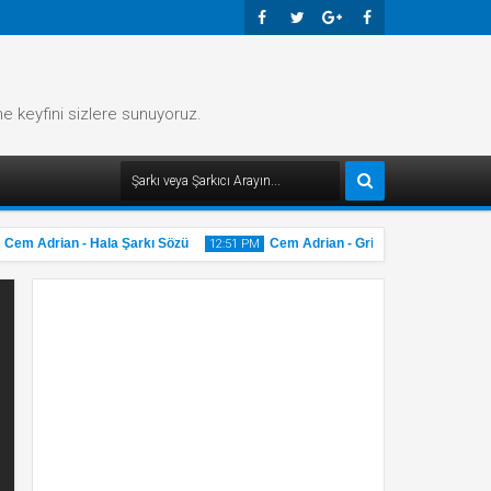
Faceb
Twitte
Googl
Faceb
Ook
R
E-
Ook
me keyfini sizlere sunuyoruz.
Plus
em Adrian - Hala Şarkı Sözü
Cem Adrian - Gri Şarkı Sözü
12:51 PM
12:51 
20
20
May
M
2025
2