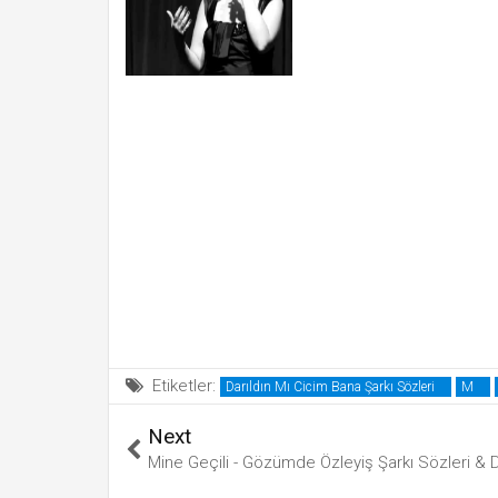
Etiketler:
Darıldın Mı Cicim Bana Şarkı Sözleri
M
Next
Mine Geçili - Gözümde Özleyiş Şarkı Sözleri & D