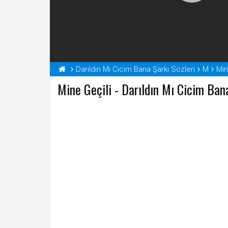
Darıldın Mı Cicim Bana Şarkı Sözleri
M
Min
Mine Geçili - Darıldın Mı Cicim Ban