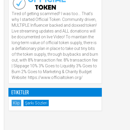
Tired of getting scammed? I was too… That’s
why I started Official Token. Community driven,
MULTIPLE Influencer backed and doxxed token!
Live streaming updates and ALL donations will
be documented on live Video! To maintain the
long-term value of official token supply, there is
a deflationary plan in place to take out tiny bits
of the token supply, through buybacks and burn
out, with 8% transaction fee. 8% transaction fee
| Slippage 10% 3% Goes to Liquidity 3% Goes to
Burn 2% Goes to Marketing & Charity Budget
Website: https://www.officialtoken.org/
ETIKETLER
Klip
Şarkı Sözleri