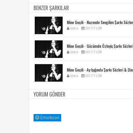
BENZER ŞARKILAR
Mine Geçili - Nazende Sevgilim Şarkı Sözler
lyrics
2017/11/28
Mine Geçili - Gözümde Özleyiş Şarkı Sözler
lyrics
2017/11/28
Mine Geçili - Ay Işığında Şarkı Sözleri & Din
lyrics
2017/11/28
YORUM GÖNDER
Emoticon