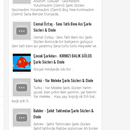
Anonim Türküler - Gezmedim
Yorulmadım (Cemil) Şarkı Sözleri
Gezmedim Yorulmadım (Cemil) Boş Yere Kırılmadım
(Cemil) Sana Benzer Dünyada...
Cemal Öztaş - Seni Tatlı Beni Acı Şarkı
Sözleri & Dinle
Cemal Öztaş - Seni Tatlı Beni Acı Şarkı
Sözleri İkimizde bir bahçenin gülüyüz
Seni tatlı beni acı yaratmış Sana türlü türlü meyveler ve...
Çocuk Şarkıları - KIRMIZI BALIK GÖLDE
Şarkı Sözleri & Dinle
Sosyal medyada sıkı bir ...
Türkü - Yar Meleke Şarkı Sözleri & Dinle
Türkü - Yar Meleke Şarkı Sözleri Yarim
güzel, ben çirkin Ben yarimin, yar benim
Yar meleke … Kaşı yay, kirpiği ok Dili bal,
aşığı çok G...
İlahiler - Şehit Tahtından Şarkı Sözleri &
Dinle
İlahiler - Şehit Tahtından Şarkı Sözleri
Şehit tahtında Rabbe gülümser Ah binler