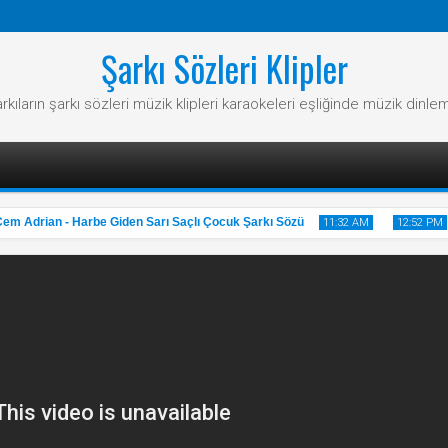
Şarkı Sözleri Klipler
rkıların şarkı sözleri müzik klipleri karaokeleri eşliğinde müzik dinle
 Adrian - Harbe Giden Sarı Saçlı Çocuk Şarkı Sözü
C
11:32 AM
12:52 PM
31
20
May
May
2025
2025