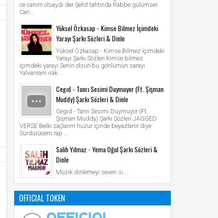
ce canım olsaydı der Şehit tahtında Rabbe gülümser
Can...
Yüksel Özkasap - Kimse Bilmez İçimdeki
Yarayı Şarkı Sözleri & Dinle
Yüksel Özkasap - Kimse Bilmez İçimdeki
Yarayı Şarkı Sözleri Kimse bilmez
içimdeki yarayı Senin olsun bu gönlümün sarayı
Yalvarıram ırak...
Cegıd - Tanrı Sesimi Duymuyor (Ft. Şişman
Muddy) Şarkı Sözleri & Dinle
Cegıd - Tanrı Sesimi Duymuyor (Ft.
Şişman Muddy) Şarkı Sözleri JAGGED
VERSE Belki saçlarım huzur içinde beyazlanır diye
Sürdürücem rap ...
Salih Yılmaz - Yema Oğul Şarkı Sözleri &
Dinle
Müzik dinlemeyi seven si...
OFFICIAL TOKEN