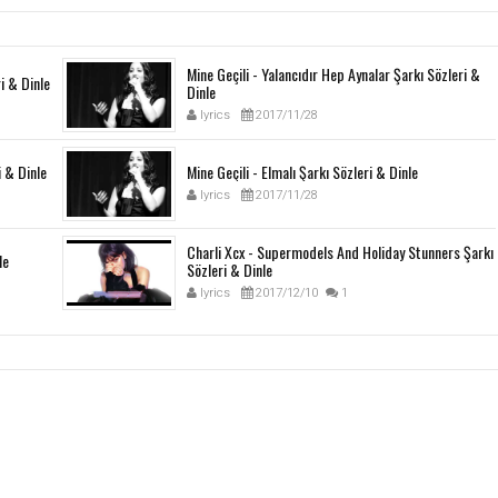
Mine Geçili - Yalancıdır Hep Aynalar Şarkı Sözleri &
i & Dinle
Dinle
lyrics
2017/11/28
i & Dinle
Mine Geçili - Elmalı Şarkı Sözleri & Dinle
lyrics
2017/11/28
Charli Xcx - Supermodels And Holiday Stunners Şarkı
le
Sözleri & Dinle
lyrics
2017/12/10
1