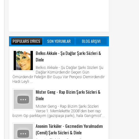
POPULARS LYRICS
SON YORUMLAR
BLOG ARŞIVI
Belkıs Akkale - Şu Dağlar Şarkı Sözleri &
Dinle
Belkıs Akkale - Şu Dağlar Şarkı Sözleri Şu
Dağlar Kömürdendir Geçen Gün
Ömürdendir Feleğin Bir Guşu Var Pençesi Demirdendir
Hadi Leyli ...
Mister Geng - Rap Bizim Şarkı Sözleri &
Dinle
Mister Geng - Rap Bizim Şarkı Sözleri
Verse 1: Memlekette 2008'den beri rap
bizim Gp parktayım (gazipaşa parkı), hala Gangmist'...
Anonim Türküler - Gezmedim Yorulmadım
(Cemil) Şarkı Sözleri & Dinle