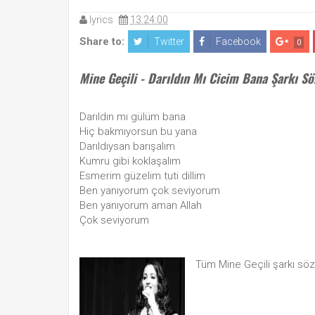
lyrics
13:24:00
Share to:
Twitter
Facebook
0
Mine Geçili - Darıldın Mı Cicim Bana Şarkı Sö
Darıldın mı gülüm bana
Hiç bakmıyorsun bu yana
Darıldıysan barışalım
Kumru gibi koklaşalım
Esmerim güzelim tuti dillim
Ben yanıyorum çok seviyorum
Ben yanıyorum aman Allah
Çok seviyorum
Tüm Mine Geçili şarkı söz