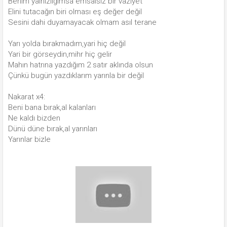
Benim yalnızlığımsa emsalsiz bir vaziyet
Elini tutacağın biri olması eş değer değil
Sesini dahi duyamayacak olmam asıl terane
Yarı yolda bırakmadım,yari hiç değil
Yari bir görseydin,mihr hiç gelir
Mahın hatrına yazdığım 2 satır aklında olsun
Çünkü bugün yazdıklarım yarınla bir değil
Nakarat x4:
Beni bana bırak,al kalanları
Ne kaldı bizden
Dünü düne bırak,al yarınları
Yarınlar bizle