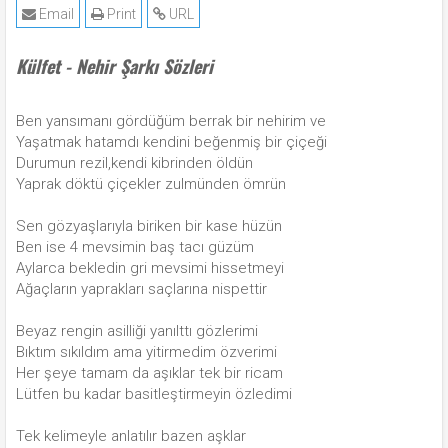
Email
Print
URL
Külfet - Nehir Şarkı Sözleri
Ben yansımanı gördüğüm berrak bir nehirim ve
Yaşatmak hatamdı kendini beğenmiş bir çiçeği
Durumun rezil,kendi kibrinden öldün
Yaprak döktü çiçekler zulmünden ömrün
Sen gözyaşlarıyla biriken bir kase hüzün
Ben ise 4 mevsimin baş tacı güzüm
Aylarca bekledin gri mevsimi hissetmeyi
Ağaçların yaprakları saçlarına nispettir
Beyaz rengin asilliği yanılttı gözlerimi
Bıktım sıkıldım ama yitirmedim özverimi
Her şeye tamam da aşıklar tek bir ricam
Lütfen bu kadar basitleştirmeyin özledimi
Tek kelimeyle anlatılır bazen aşklar