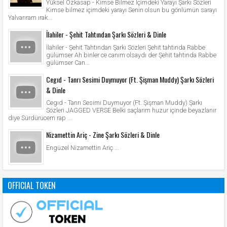
Yüksel Özkasap - Kimse Bilmez İçimdeki Yarayı Şarkı Sözleri
Kimse bilmez içimdeki yarayı Senin olsun bu gönlümün sarayı
Yalvarıram ırak...
İlahiler - Şehit Tahtından Şarkı Sözleri & Dinle
İlahiler - Şehit Tahtından Şarkı Sözleri Şehit tahtında Rabbe
gülümser Ah binler ce canım olsaydı der Şehit tahtında Rabbe
gülümser Can...
Cegıd - Tanrı Sesimi Duymuyor (Ft. Şişman Muddy) Şarkı Sözleri
& Dinle
Cegıd - Tanrı Sesimi Duymuyor (Ft. Şişman Muddy) Şarkı
Sözleri JAGGED VERSE Belki saçlarım huzur içinde beyazlanır
diye Sürdürücem rap ...
Nizamettin Ariç - Zine Şarkı Sözleri & Dinle
Engüzel Nizamettin Ariç ...
OFFICIAL TOKEN