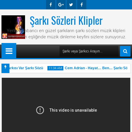
Şarkı Sözleri Klipler
Faceb
Googl
Twitte
Faceb
Ook
E-
R
Ook
Yerli ve yabancı en güzel şarkıların şarkı sözleri müzik klipleri
Plus
karaokeleri eşliğinde müzik dinleme keyfini sizlere sunuyoruz.
r Şarkısı Var Şarkı Sözü
Cem Adrian - Hayat… Ben… Şarkı Sözü
11:34 AM
31
May
2025