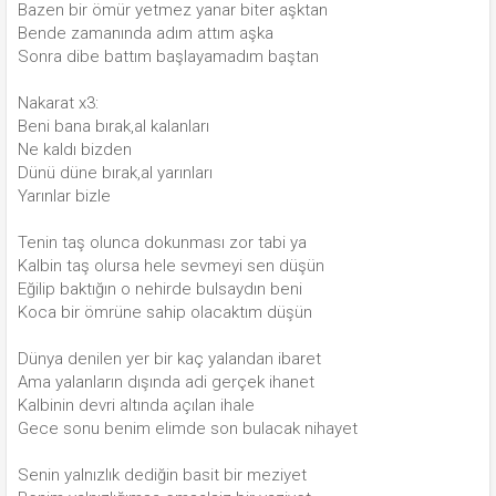
Bazen bir ömür yetmez yanar biter aşktan
Bende zamanında adım attım aşka
Sonra dibe battım başlayamadım baştan
Nakarat x3:
Beni bana bırak,al kalanları
Ne kaldı bizden
Dünü düne bırak,al yarınları
Yarınlar bizle
Tenin taş olunca dokunması zor tabi ya
Kalbin taş olursa hele sevmeyi sen düşün
Eğilip baktığın o nehirde bulsaydın beni
Koca bir ömrüne sahip olacaktım düşün
Dünya denilen yer bir kaç yalandan ibaret
Ama yalanların dışında adi gerçek ihanet
Kalbinin devri altında açılan ihale
Gece sonu benim elimde son bulacak nihayet
Senin yalnızlık dediğin basit bir meziyet