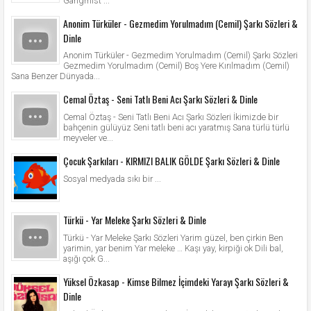
Gangmist'...
Anonim Türküler - Gezmedim Yorulmadım (Cemil) Şarkı Sözleri &
Dinle
Anonim Türküler - Gezmedim Yorulmadım (Cemil) Şarkı Sözleri
Gezmedim Yorulmadım (Cemil) Boş Yere Kırılmadım (Cemil)
Sana Benzer Dünyada...
Cemal Öztaş - Seni Tatlı Beni Acı Şarkı Sözleri & Dinle
Cemal Öztaş - Seni Tatlı Beni Acı Şarkı Sözleri İkimizde bir
bahçenin gülüyüz Seni tatlı beni acı yaratmış Sana türlü türlü
meyveler ve...
Çocuk Şarkıları - KIRMIZI BALIK GÖLDE Şarkı Sözleri & Dinle
Sosyal medyada sıkı bir ...
Türkü - Yar Meleke Şarkı Sözleri & Dinle
Türkü - Yar Meleke Şarkı Sözleri Yarim güzel, ben çirkin Ben
yarimin, yar benim Yar meleke … Kaşı yay, kirpiği ok Dili bal,
aşığı çok G...
Yüksel Özkasap - Kimse Bilmez İçimdeki Yarayı Şarkı Sözleri &
Dinle