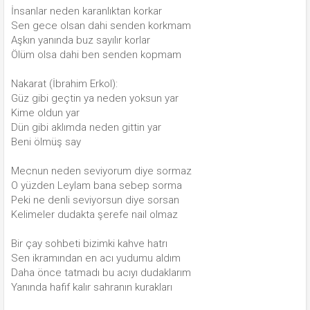
İnsanlar neden karanlıktan korkar
Sen gece olsan dahi senden korkmam
Aşkın yanında buz sayılır korlar
Ölüm olsa dahi ben senden kopmam
Nakarat (İbrahim Erkol):
Güz gibi geçtin ya neden yoksun yar
Kime oldun yar
Dün gibi aklımda neden gittin yar
Beni ölmüş say
Mecnun neden seviyorum diye sormaz
O yüzden Leylam bana sebep sorma
Peki ne denli seviyorsun diye sorsan
Kelimeler dudakta şerefe nail olmaz
Bir çay sohbeti bizimki kahve hatrı
Sen ikramından en acı yudumu aldım
Daha önce tatmadı bu acıyı dudaklarım
Yanında hafif kalır sahranın kurakları