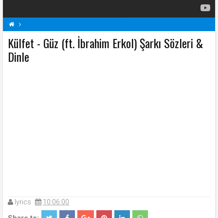
Külfet - Güz (ft. İbrahim Erkol) Şarkı Sözleri &
Güz (ft. İbrahim Erkol) Şarkı Sözleri
K
Külfet Şarkı Sözleri
Şarkı Sözleri
Dinle
lyrics
10:06:00