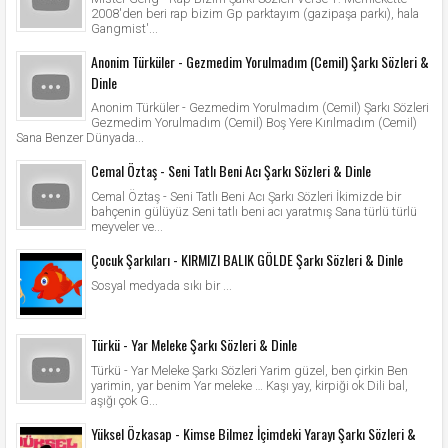
2008'den beri rap bizim Gp parktayım (gazipaşa parkı), hala
Gangmist'...
Anonim Türküler - Gezmedim Yorulmadım (Cemil) Şarkı Sözleri &
Dinle
Anonim Türküler - Gezmedim Yorulmadım (Cemil) Şarkı Sözleri
Gezmedim Yorulmadım (Cemil) Boş Yere Kırılmadım (Cemil)
Sana Benzer Dünyada...
Cemal Öztaş - Seni Tatlı Beni Acı Şarkı Sözleri & Dinle
Cemal Öztaş - Seni Tatlı Beni Acı Şarkı Sözleri İkimizde bir
bahçenin gülüyüz Seni tatlı beni acı yaratmış Sana türlü türlü
meyveler ve...
Çocuk Şarkıları - KIRMIZI BALIK GÖLDE Şarkı Sözleri & Dinle
Sosyal medyada sıkı bir ...
Türkü - Yar Meleke Şarkı Sözleri & Dinle
Türkü - Yar Meleke Şarkı Sözleri Yarim güzel, ben çirkin Ben
yarimin, yar benim Yar meleke … Kaşı yay, kirpiği ok Dili bal,
aşığı çok G...
Yüksel Özkasap - Kimse Bilmez İçimdeki Yarayı Şarkı Sözleri &