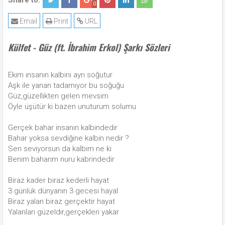
Share to:
0
Email
Print
URL
Külfet - Güz (ft. İbrahim Erkol) Şarkı Sözleri
Ekim insanın kalbini ayrı soğutur
Aşk ile yanan tadamıyor bu soğuğu
Güz,güzellikten gelen mevsim
Öyle üşütür ki bazen unuturum solumu
Gerçek bahar insanın kalbindedir
Bahar yoksa sevdiğine kalbin nedir ?
Sen seviyorsun da kalbim ne ki
Benim baharım nuru kabrindedir
Biraz kader biraz kederli hayat
3 günlük dünyanın 3 gecesi hayal
Biraz yalan biraz gerçektir hayat
Yalanları güzeldir,gerçekleri yakar