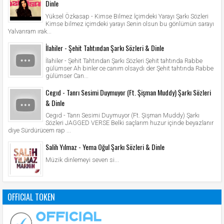
Dinle
Yüksel Özkasap - Kimse Bilmez İçimdeki Yarayı Şarkı Sözleri
Kimse bilmez içimdeki yarayı Senin olsun bu gönlümün sarayı
Yalvarıram ırak...
İlahiler - Şehit Tahtından Şarkı Sözleri & Dinle
İlahiler - Şehit Tahtından Şarkı Sözleri Şehit tahtında Rabbe
gülümser Ah binler ce canım olsaydı der Şehit tahtında Rabbe
gülümser Can...
Cegıd - Tanrı Sesimi Duymuyor (Ft. Şişman Muddy) Şarkı Sözleri
& Dinle
Cegıd - Tanrı Sesimi Duymuyor (Ft. Şişman Muddy) Şarkı
Sözleri JAGGED VERSE Belki saçlarım huzur içinde beyazlanır
diye Sürdürücem rap ...
Salih Yılmaz - Yema Oğul Şarkı Sözleri & Dinle
Müzik dinlemeyi seven si...
OFFICIAL TOKEN