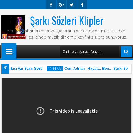
Şarkı Sözleri Klipler
Faceb
Googl
Twitte
Faceb
Ook
E-
R
Ook
Yerli ve yabancı en güzel şarkıların şarkı sözleri müzik klipleri
Plus
karaokeleri eşliğinde müzik dinleme keyfini sizlere sunuyoruz.
 Şarkısı Var Şarkı Sözü
Cem Adrian - Hayat… Ben… Şarkı Sözü
11:34 AM
31
May
2025