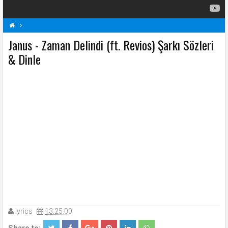
Janus - Zaman Delindi (ft. Revios) Şarkı Sözleri
J
Janus Şarkı Sözleri
Şarkı Sözleri
Zaman Delindi (ft. Revios) Şarkı Sözleri
& Dinle
lyrics
13:25:00