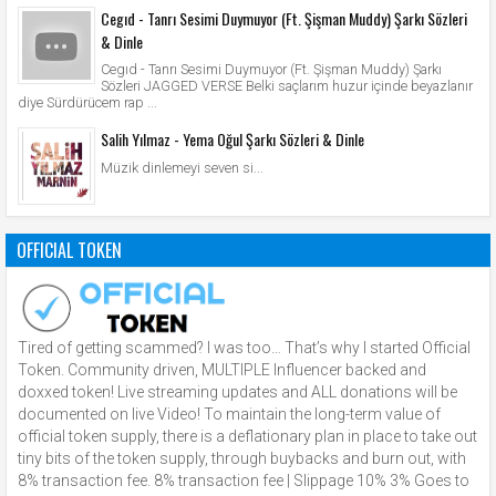
Cegıd - Tanrı Sesimi Duymuyor (Ft. Şişman Muddy) Şarkı Sözleri
& Dinle
Cegıd - Tanrı Sesimi Duymuyor (Ft. Şişman Muddy) Şarkı
Sözleri JAGGED VERSE Belki saçlarım huzur içinde beyazlanır
diye Sürdürücem rap ...
Salih Yılmaz - Yema Oğul Şarkı Sözleri & Dinle
Müzik dinlemeyi seven si...
OFFICIAL TOKEN
Tired of getting scammed? I was too… That’s why I started Official
Token. Community driven, MULTIPLE Influencer backed and
doxxed token! Live streaming updates and ALL donations will be
documented on live Video! To maintain the long-term value of
official token supply, there is a deflationary plan in place to take out
tiny bits of the token supply, through buybacks and burn out, with
8% transaction fee. 8% transaction fee | Slippage 10% 3% Goes to