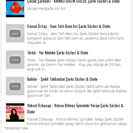
Çocuk Şarkıları - KIRMIZI BALIK GÖLDE Şarkı Sözleri & Dinle
Sosyal medyada sıkı bir ...
Cemal Öztaş - Seni Tatlı Beni Acı Şarkı Sözleri & Dinle
Cemal Öztaş - Seni Tatlı Beni Acı Şarkı Sözleri İkimizde bir
bahçenin gülüyüz Seni tatlı beni acı yaratmış Sana türlü türlü
meyveler ve...
Türkü - Yar Meleke Şarkı Sözleri & Dinle
Türkü - Yar Meleke Şarkı Sözleri Yarim güzel, ben çirkin Ben
yarimin, yar benim Yar meleke … Kaşı yay, kirpiği ok Dili bal,
aşığı çok G...
İlahiler - Şehit Tahtından Şarkı Sözleri & Dinle
İlahiler - Şehit Tahtından Şarkı Sözleri Şehit tahtında Rabbe
gülümser Ah binler ce canım olsaydı der Şehit tahtında Rabbe
gülümser Can...
Yüksel Özkasap - Kimse Bilmez İçimdeki Yarayı Şarkı Sözleri &
Dinle
Yüksel Özkasap - Kimse Bilmez İçimdeki Yarayı Şarkı Sözleri
Kimse bilmez içimdeki yarayı Senin olsun bu gönlümün sarayı
Yalvarıram ırak...