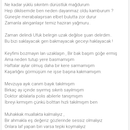
Ne kadar yüklü sıkıntım dürüstlük mağdurum
Hep dikilsemde ben neden dayanmaz oldu kamburum ?
Güneşle merabalaşırsan elbet bulutta zor durur
Zamanla alınganlaşır temiz haziran yağmuru..
Zaman delindi Ufuk belirgin uzak değilse şuan delirdim..
Bu bizi saklayacak gerı bakmayacak geceyı haklayacak !
Keyfimi bozmayın lan uzaklaşın , Bir bak başım göğe ermiş
Ama neden tutup yere basmamışım
Haftalar aylar olmuş daha bir kere sarmamışım
Kaşarlığını görmüşüm ne işse başına kakmamışım.
Mevzuya ayık canım bayık takılmışım
Birkaç ay içinde sıyırmış sıkıntı sayılmışım
Doktor ablalarla polis abilerle tanışmışım
İbreyi kırmışım çünkü bolttan hızlı takılmışım ben
Muhakkak muallakta kalmalıyız ,
Bir ahmakla eş değeriz gözlerinde sessiz olmalıyız
Onlara laf yapan biri varsa tepki koymalıyız