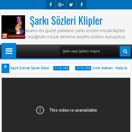
Şarkı Sözleri Klipler
Faceb
Googl
Twitte
Faceb
Ook
E-
R
Ook
Yerli ve yabancı en güzel şarkıların şarkı sözleri müzik klipleri
Plus
karaokeleri eşliğinde müzik dinleme keyfini sizlere sunuyoruz.
Sarı Saçlı Çocuk Şarkı Sözü
Cem Adrian - Hala Şarkı 
11:32 AM
12:52 PM
31
20
May
May
2025
2025