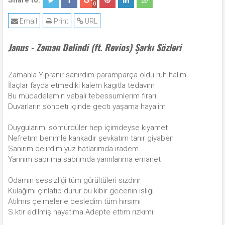
Share to:
0
Email
Print
URL
Janus - Zaman Delindi (ft. Revios) Şarkı Sözleri
Zamanla Yıpranır sanırdım paramparça oldu ruh halım
İlaçlar fayda etmedıki kalem kagıtla tedavım
Bu mücadelemın vebali tebessumlerım fırarı
Duvarların sohbetı içinde gectı yaşama hayalim
Duygularımı sömürdüler hep içimdeyse kıyamet
Nefretım benımle kankadır şevkatım tanır giyaben
Sanırım delirdim yüz hatlarımda iradem
Yarınım sabrıma sabrımda yarınlarıma emanet
Odamın sessizliği tüm gürültüleri sızdırır
Kulağımı çınlatıp durur bu kibir gecenın ıslıgı
Atılmıs çelmelerle besledim tüm hırsımı
S.ktir edilmiş hayatıma Adepte ettim rızkımı