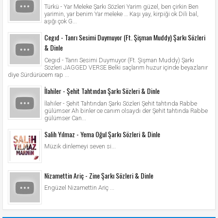
Türkü - Yar Meleke Şarkı Sözleri Yarim güzel, ben çirkin Ben
yarimin, yar benim Yar meleke … Kaşı yay, kirpiği ok Dili bal,
aşığı çok G...
Cegıd - Tanrı Sesimi Duymuyor (Ft. Şişman Muddy) Şarkı Sözleri
& Dinle
Cegıd - Tanrı Sesimi Duymuyor (Ft. Şişman Muddy) Şarkı
Sözleri JAGGED VERSE Belki saçlarım huzur içinde beyazlanır
diye Sürdürücem rap ...
İlahiler - Şehit Tahtından Şarkı Sözleri & Dinle
İlahiler - Şehit Tahtından Şarkı Sözleri Şehit tahtında Rabbe
gülümser Ah binler ce canım olsaydı der Şehit tahtında Rabbe
gülümser Can...
Salih Yılmaz - Yema Oğul Şarkı Sözleri & Dinle
Müzik dinlemeyi seven si...
Nizamettin Ariç - Zine Şarkı Sözleri & Dinle
Engüzel Nizamettin Ariç ...