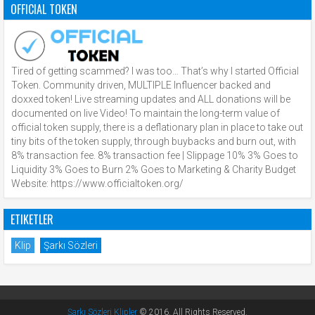
OFFICIAL TOKEN
Tired of getting scammed? I was too… That’s why I started Official
Token. Community driven, MULTIPLE Influencer backed and
doxxed token! Live streaming updates and ALL donations will be
documented on live Video! To maintain the long-term value of
official token supply, there is a deflationary plan in place to take out
tiny bits of the token supply, through buybacks and burn out, with
8% transaction fee. 8% transaction fee | Slippage 10% 3% Goes to
Liquidity 3% Goes to Burn 2% Goes to Marketing & Charity Budget
Website: https://www.officialtoken.org/
ETIKETLER
Klip
Şarkı Sözleri
Şarkı Sözleri Klipler
© 2016. All Rights Reserved.