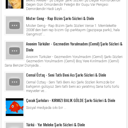
Belkıs Akkale - Şu Dağlar Şarkı Sözleri Şu Dağlar Kömürdendir
Geçen Gün Ömürdendir Feleğin Bir Guşu Var Pençesi
Demirdendir Hadi Leyli ...
Mister Geng - Rap Bizim Şarkı Sözleri & Dinle
Mister Geng - Rap Bizim Şarkı Sözleri Verse 1: Memlekette
2008'den beri rap bizim Gp parktayım (gazipaşa parkı), hala
Gangmist'...
Anonim Türküler - Gezmedim Yorulmadım (Cemil) Şarkı Sözleri &
Dinle
Anonim Türküler - Gezmedim Yorulmadım (Cemil) Şarkı Sözleri
Gezmedim Yorulmadım (Cemil) Boş Yere Kırılmadım (Cemil)
Sana Benzer Dünyada...
Cemal Öztaş - Seni Tatlı Beni Acı Şarkı Sözleri & Dinle
Cemal Öztaş - Seni Tatlı Beni Acı Şarkı Sözleri İkimizde bir
bahçenin gülüyüz Seni tatlı beni acı yaratmış Sana türlü türlü
meyveler ve...
Çocuk Şarkıları - KIRMIZI BALIK GÖLDE Şarkı Sözleri & Dinle
Sosyal medyada sıkı bir ...
Türkü - Yar Meleke Şarkı Sözleri & Dinle