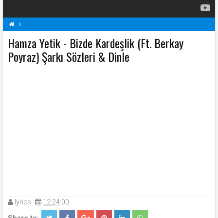
Hamza Yetik - Bizde Kardeşlik (Ft. Berkay
Bizde Kardeşlik (Ft. Berkay Poyraz) Şarkı Sözleri
H
Hamza Yetik Şarkı Sözleri
Poyraz) Şarkı Sözleri & Dinle
Şarkı Sözleri
lyrics
12:24:00