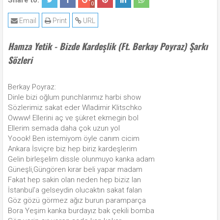
Share to:
0
Email
Print
URL
Hamza Yetik - Bizde Kardeşlik (Ft. Berkay Poyraz) Şarkı
Sözleri
Berkay Poyraz:
Dinle bizi oğlum punchlarımız harbi show
Sözlerimiz sakat eder Wladimir Klitschko
Owww! Ellerini aç ve şükret ekmegin bol
Ellerim semada daha çok uzun yol
Yoook! Ben istemiyom öyle canım cicim
Ankara İsviçre biz hep biriz kardeşlerim
Gelin birleşelim dissle olunmuyo kanka adam
Güneşli,Güngören kırar beli yapar madam
Fakat hep sakin olan neden hep biziz lan
İstanbul'a gelseydin olucaktın sakat falan
Göz gözü görmez ağız burun paramparça
Bora Yeşim kanka burdayız bak çekili bomba