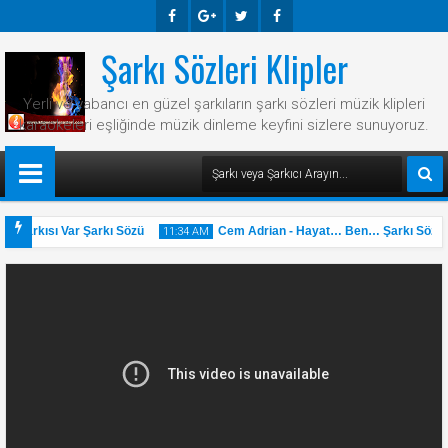
Şarkı Sözleri Klipler
Faceb
Googl
Twitte
Faceb
Ook
E-
R
Ook
Yerli ve yabancı en güzel şarkıların şarkı sözleri müzik klipleri
Plus
karaokeleri eşliğinde müzik dinleme keyfini sizlere sunuyoruz.
r Şarkısı Var Şarkı Sözü
Cem Adrian - Hayat… Ben… Şarkı Sözü
11:34 AM
31
May
2025