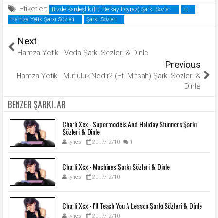
Etiketler:
Bizde Kardeşlik (Ft. Berkay Poyraz) Şarkı Sözleri
H
Hamza Yetik Şarkı Sözleri
Şarkı Sözleri
Next
Hamza Yetik - Veda Şarkı Sözleri & Dinle
Previous
Hamza Yetik - Mutluluk Nedir? (Ft. Mitsah) Şarkı Sözleri &
Dinle
BENZER ŞARKILAR
Charli Xcx - Supermodels And Holiday Stunners Şarkı
Sözleri & Dinle
lyrics
2017/12/10
1
Charli Xcx - Machines Şarkı Sözleri & Dinle
lyrics
2017/12/10
Charli Xcx - I'll Teach You A Lesson Şarkı Sözleri & Dinle
lyrics
2017/12/10