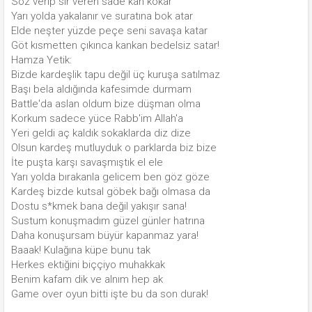
Söz verip sır veren sade kan kokar
Yarı yolda yakalanır ve suratına bok atar
Elde neşter yüzde peçe seni savaşa katar
Göt kısmetten çıkınca kankan bedelsiz satar!
Hamza Yetik:
Bizde kardeşlik tapu değil üç kuruşa satılmaz
Başı bela aldığında kafesimde durmam
Battle'da aslan oldum bize düşman olma
Korkum sadece yüce Rabb'im Allah'a
Yeri geldi aç kaldık sokaklarda diz dize
Olsun kardeş mutluyduk o parklarda biz bize
İte puşta karşı savaşmıştık el ele
Yarı yolda bırakanla gelicem ben göz göze
Kardeş bizde kutsal göbek bağı olmasa da
Dostu s*kmek bana değil yakışır sana!
Sustum konuşmadım güzel günler hatrına
Daha konuşursam büyür kapanmaz yara!
Baaak! Kulağına küpe bunu tak
Herkes ektiğini biççiyo muhakkak
Benim kafam dik ve alnım hep ak
Game over oyun bitti işte bu da son durak!