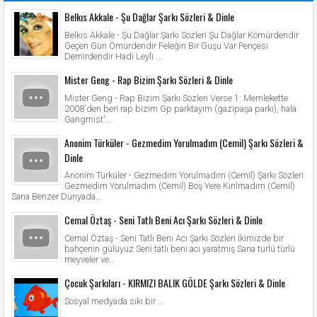
Belkıs Akkale - Şu Dağlar Şarkı Sözleri & Dinle
Belkıs Akkale - Şu Dağlar Şarkı Sözleri Şu Dağlar Kömürdendir
Geçen Gün Ömürdendir Feleğin Bir Guşu Var Pençesi
Demirdendir Hadi Leyli ...
Mister Geng - Rap Bizim Şarkı Sözleri & Dinle
Mister Geng - Rap Bizim Şarkı Sözleri Verse 1: Memlekette
2008'den beri rap bizim Gp parktayım (gazipaşa parkı), hala
Gangmist'...
Anonim Türküler - Gezmedim Yorulmadım (Cemil) Şarkı Sözleri &
Dinle
Anonim Türküler - Gezmedim Yorulmadım (Cemil) Şarkı Sözleri
Gezmedim Yorulmadım (Cemil) Boş Yere Kırılmadım (Cemil)
Sana Benzer Dünyada...
Cemal Öztaş - Seni Tatlı Beni Acı Şarkı Sözleri & Dinle
Cemal Öztaş - Seni Tatlı Beni Acı Şarkı Sözleri İkimizde bir
bahçenin gülüyüz Seni tatlı beni acı yaratmış Sana türlü türlü
meyveler ve...
Çocuk Şarkıları - KIRMIZI BALIK GÖLDE Şarkı Sözleri & Dinle
Sosyal medyada sıkı bir ...