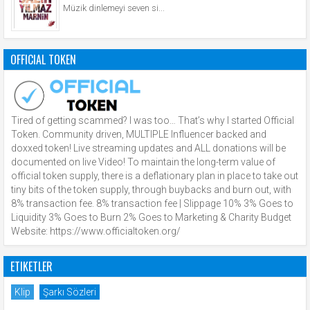
Müzik dinlemeyi seven si...
OFFICIAL TOKEN
Tired of getting scammed? I was too… That’s why I started Official
Token. Community driven, MULTIPLE Influencer backed and
doxxed token! Live streaming updates and ALL donations will be
documented on live Video! To maintain the long-term value of
official token supply, there is a deflationary plan in place to take out
tiny bits of the token supply, through buybacks and burn out, with
8% transaction fee. 8% transaction fee | Slippage 10% 3% Goes to
Liquidity 3% Goes to Burn 2% Goes to Marketing & Charity Budget
Website: https://www.officialtoken.org/
ETIKETLER
Klip
Şarkı Sözleri