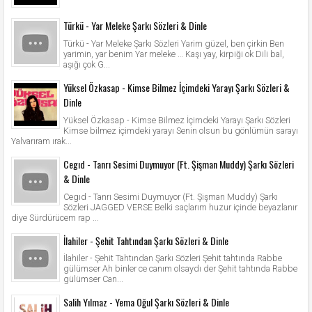
Türkü - Yar Meleke Şarkı Sözleri & Dinle
Türkü - Yar Meleke Şarkı Sözleri Yarim güzel, ben çirkin Ben
yarimin, yar benim Yar meleke … Kaşı yay, kirpiği ok Dili bal,
aşığı çok G...
Yüksel Özkasap - Kimse Bilmez İçimdeki Yarayı Şarkı Sözleri &
Dinle
Yüksel Özkasap - Kimse Bilmez İçimdeki Yarayı Şarkı Sözleri
Kimse bilmez içimdeki yarayı Senin olsun bu gönlümün sarayı
Yalvarıram ırak...
Cegıd - Tanrı Sesimi Duymuyor (Ft. Şişman Muddy) Şarkı Sözleri
& Dinle
Cegıd - Tanrı Sesimi Duymuyor (Ft. Şişman Muddy) Şarkı
Sözleri JAGGED VERSE Belki saçlarım huzur içinde beyazlanır
diye Sürdürücem rap ...
İlahiler - Şehit Tahtından Şarkı Sözleri & Dinle
İlahiler - Şehit Tahtından Şarkı Sözleri Şehit tahtında Rabbe
gülümser Ah binler ce canım olsaydı der Şehit tahtında Rabbe
gülümser Can...
Salih Yılmaz - Yema Oğul Şarkı Sözleri & Dinle