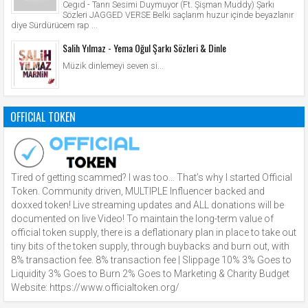
Cegıd - Tanrı Sesimi Duymuyor (Ft. Şişman Muddy) Şarkı
Sözleri JAGGED VERSE Belki saçlarım huzur içinde beyazlanır
diye Sürdürücem rap ...
Salih Yılmaz - Yema Oğul Şarkı Sözleri & Dinle
Müzik dinlemeyi seven si...
OFFICIAL TOKEN
Tired of getting scammed? I was too… That’s why I started Official
Token. Community driven, MULTIPLE Influencer backed and
doxxed token! Live streaming updates and ALL donations will be
documented on live Video! To maintain the long-term value of
official token supply, there is a deflationary plan in place to take out
tiny bits of the token supply, through buybacks and burn out, with
8% transaction fee. 8% transaction fee | Slippage 10% 3% Goes to
Liquidity 3% Goes to Burn 2% Goes to Marketing & Charity Budget
Website: https://www.officialtoken.org/