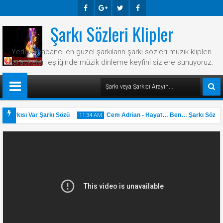
Şarkı Sözleri Klipler
Faceb
Googl
Twitte
Faceb
Ook
E-
R
Ook
Yerli ve yabancı en güzel şarkıların şarkı sözleri müzik klipleri
Plus
karaokeleri eşliğinde müzik dinleme keyfini sizlere sunuyoruz.
 Şarkısı Var Şarkı Sözü
Cem Adrian - Hayat… Ben… Şarkı Sözü
11:34 AM
31
May
2025