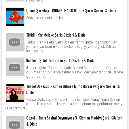
meyveler ve...
Çocuk Şarkıları - KIRMIZI BALIK GÖLDE Şarkı Sözleri & Dinle
Sosyal medyada sıkı bir ...
Türkü - Yar Meleke Şarkı Sözleri & Dinle
Türkü - Yar Meleke Şarkı Sözleri Yarim güzel, ben çirkin Ben
yarimin, yar benim Yar meleke … Kaşı yay, kirpiği ok Dili bal,
aşığı çok G...
İlahiler - Şehit Tahtından Şarkı Sözleri & Dinle
İlahiler - Şehit Tahtından Şarkı Sözleri Şehit tahtında Rabbe
gülümser Ah binler ce canım olsaydı der Şehit tahtında Rabbe
gülümser Can...
Yüksel Özkasap - Kimse Bilmez İçimdeki Yarayı Şarkı Sözleri &
Dinle
Yüksel Özkasap - Kimse Bilmez İçimdeki Yarayı Şarkı Sözleri
Kimse bilmez içimdeki yarayı Senin olsun bu gönlümün sarayı
Yalvarıram ırak...
Cegıd - Tanrı Sesimi Duymuyor (Ft. Şişman Muddy) Şarkı Sözleri
& Dinle