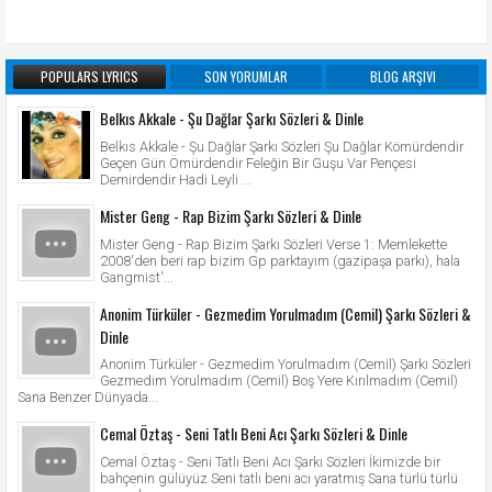
POPULARS LYRICS
SON YORUMLAR
BLOG ARŞIVI
Belkıs Akkale - Şu Dağlar Şarkı Sözleri & Dinle
Belkıs Akkale - Şu Dağlar Şarkı Sözleri Şu Dağlar Kömürdendir
Geçen Gün Ömürdendir Feleğin Bir Guşu Var Pençesi
Demirdendir Hadi Leyli ...
Mister Geng - Rap Bizim Şarkı Sözleri & Dinle
Mister Geng - Rap Bizim Şarkı Sözleri Verse 1: Memlekette
2008'den beri rap bizim Gp parktayım (gazipaşa parkı), hala
Gangmist'...
Anonim Türküler - Gezmedim Yorulmadım (Cemil) Şarkı Sözleri &
Dinle
Anonim Türküler - Gezmedim Yorulmadım (Cemil) Şarkı Sözleri
Gezmedim Yorulmadım (Cemil) Boş Yere Kırılmadım (Cemil)
Sana Benzer Dünyada...
Cemal Öztaş - Seni Tatlı Beni Acı Şarkı Sözleri & Dinle
Cemal Öztaş - Seni Tatlı Beni Acı Şarkı Sözleri İkimizde bir
bahçenin gülüyüz Seni tatlı beni acı yaratmış Sana türlü türlü