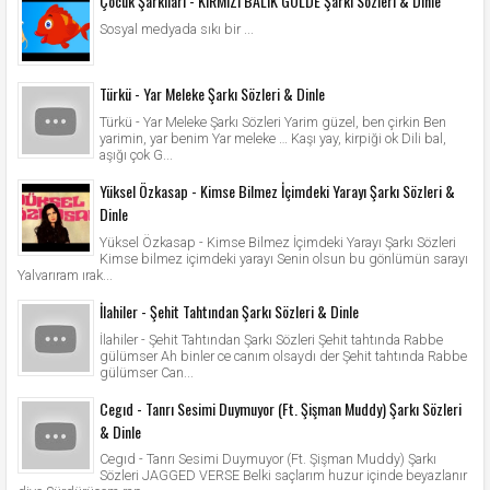
Çocuk Şarkıları - KIRMIZI BALIK GÖLDE Şarkı Sözleri & Dinle
Sosyal medyada sıkı bir ...
Türkü - Yar Meleke Şarkı Sözleri & Dinle
Türkü - Yar Meleke Şarkı Sözleri Yarim güzel, ben çirkin Ben
yarimin, yar benim Yar meleke … Kaşı yay, kirpiği ok Dili bal,
aşığı çok G...
Yüksel Özkasap - Kimse Bilmez İçimdeki Yarayı Şarkı Sözleri &
Dinle
Yüksel Özkasap - Kimse Bilmez İçimdeki Yarayı Şarkı Sözleri
Kimse bilmez içimdeki yarayı Senin olsun bu gönlümün sarayı
Yalvarıram ırak...
İlahiler - Şehit Tahtından Şarkı Sözleri & Dinle
İlahiler - Şehit Tahtından Şarkı Sözleri Şehit tahtında Rabbe
gülümser Ah binler ce canım olsaydı der Şehit tahtında Rabbe
gülümser Can...
Cegıd - Tanrı Sesimi Duymuyor (Ft. Şişman Muddy) Şarkı Sözleri
& Dinle
Cegıd - Tanrı Sesimi Duymuyor (Ft. Şişman Muddy) Şarkı
Sözleri JAGGED VERSE Belki saçlarım huzur içinde beyazlanır