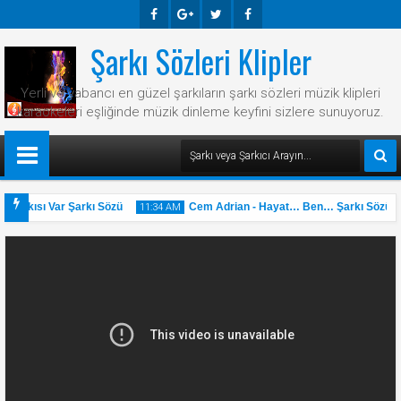
Şarkı Sözleri Klipler
Faceb
Googl
Twitte
Faceb
Ook
E-
R
Ook
Yerli ve yabancı en güzel şarkıların şarkı sözleri müzik klipleri
Plus
karaokeleri eşliğinde müzik dinleme keyfini sizlere sunuyoruz.
Şarkısı Var Şarkı Sözü
Cem Adrian - Hayat… Ben… Şarkı Sözü
11:34 AM
31
May
2025