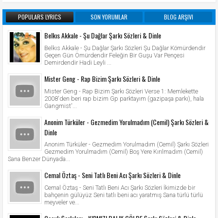
POPULARS LYRICS
SON YORUMLAR
BLOG ARŞIVI
Belkıs Akkale - Şu Dağlar Şarkı Sözleri & Dinle
Belkıs Akkale - Şu Dağlar Şarkı Sözleri Şu Dağlar Kömürdendir
Geçen Gün Ömürdendir Feleğin Bir Guşu Var Pençesi
Demirdendir Hadi Leyli ...
Mister Geng - Rap Bizim Şarkı Sözleri & Dinle
Mister Geng - Rap Bizim Şarkı Sözleri Verse 1: Memlekette
2008'den beri rap bizim Gp parktayım (gazipaşa parkı), hala
Gangmist'...
Anonim Türküler - Gezmedim Yorulmadım (Cemil) Şarkı Sözleri &
Dinle
Anonim Türküler - Gezmedim Yorulmadım (Cemil) Şarkı Sözleri
Gezmedim Yorulmadım (Cemil) Boş Yere Kırılmadım (Cemil)
Sana Benzer Dünyada...
Cemal Öztaş - Seni Tatlı Beni Acı Şarkı Sözleri & Dinle
Cemal Öztaş - Seni Tatlı Beni Acı Şarkı Sözleri İkimizde bir
bahçenin gülüyüz Seni tatlı beni acı yaratmış Sana türlü türlü
meyveler ve...