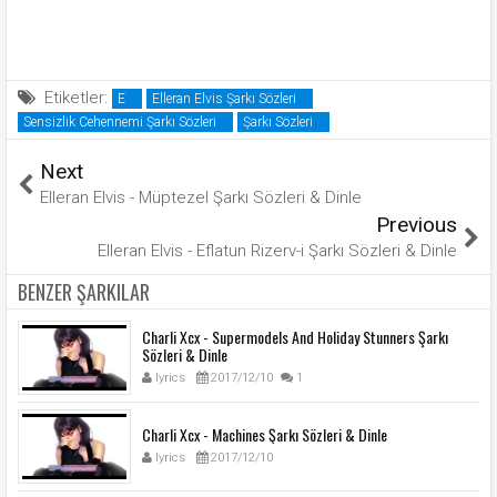
Etiketler:
E
Elleran Elvis Şarkı Sözleri
Sensizlik Cehennemi Şarkı Sözleri
Şarkı Sözleri
Next
Elleran Elvis - Müptezel Şarkı Sözleri & Dinle
Previous
Elleran Elvis - Eflatun Rizerv-i Şarkı Sözleri & Dinle
BENZER ŞARKILAR
Charli Xcx - Supermodels And Holiday Stunners Şarkı
Sözleri & Dinle
lyrics
2017/12/10
1
Charli Xcx - Machines Şarkı Sözleri & Dinle
lyrics
2017/12/10