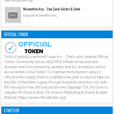
diye Sürdürücem rap ...
Nizamettin Ariç - Zine Şarkı Sözleri & Dinle
Engüzel Nizamettin Ariç ...
OFFICIAL TOKEN
Tired of getting scammed? I was too… That’s why I started Official
Token. Community driven, MULTIPLE Influencer backed and
doxxed token! Live streaming updates and ALL donations will be
documented on live Video! To maintain the long-term value of
official token supply, there is a deflationary plan in place to take out
tiny bits of the token supply, through buybacks and burn out, with
8% transaction fee. 8% transaction fee | Slippage 10% 3% Goes to
Liquidity 3% Goes to Burn 2% Goes to Marketing & Charity Budget
Website: https://www.officialtoken.org/
ETIKETLER