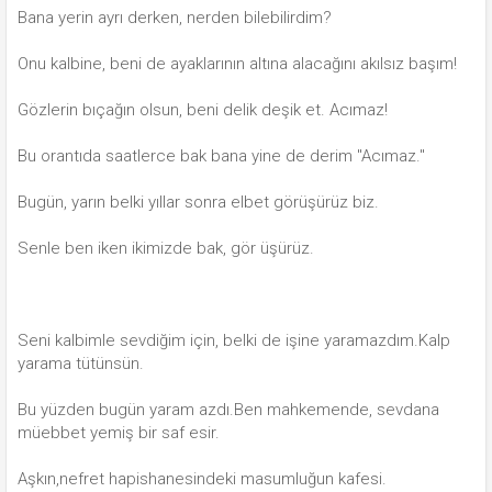
Bana yerin ayrı derken, nerden bilebilirdim?
Onu kalbine, beni de ayaklarının altına alacağını akılsız başım!
Gözlerin bıçağın olsun, beni delik deşik et. Acımaz!
Bu orantıda saatlerce bak bana yine de derim "Acımaz."
Bugün, yarın belki yıllar sonra elbet görüşürüz biz.
Senle ben iken ikimizde bak, gör üşürüz.
Seni kalbimle sevdiğim için, belki de işine yaramazdım.Kalp
yarama tütünsün.
Bu yüzden bugün yaram azdı.Ben mahkemende, sevdana
müebbet yemiş bir saf esir.
Aşkın,nefret hapishanesindeki masumluğun kafesi.