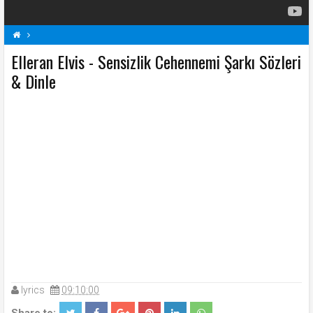
Elleran Elvis - Sensizlik Cehennemi Şarkı Sözleri
E
Elleran Elvis Şarkı Sözleri
Sensizlik Cehennemi Şarkı Sözleri
Şarkı Sözleri
& Dinle
lyrics
09:10:00