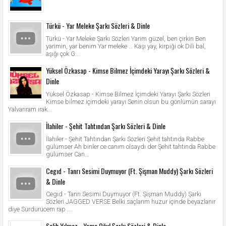
Türkü - Yar Meleke Şarkı Sözleri & Dinle
Türkü - Yar Meleke Şarkı Sözleri Yarim güzel, ben çirkin Ben
yarimin, yar benim Yar meleke … Kaşı yay, kirpiği ok Dili bal,
aşığı çok G...
Yüksel Özkasap - Kimse Bilmez İçimdeki Yarayı Şarkı Sözleri &
Dinle
Yüksel Özkasap - Kimse Bilmez İçimdeki Yarayı Şarkı Sözleri
Kimse bilmez içimdeki yarayı Senin olsun bu gönlümün sarayı
Yalvarıram ırak...
İlahiler - Şehit Tahtından Şarkı Sözleri & Dinle
İlahiler - Şehit Tahtından Şarkı Sözleri Şehit tahtında Rabbe
gülümser Ah binler ce canım olsaydı der Şehit tahtında Rabbe
gülümser Can...
Cegıd - Tanrı Sesimi Duymuyor (Ft. Şişman Muddy) Şarkı Sözleri
& Dinle
Cegıd - Tanrı Sesimi Duymuyor (Ft. Şişman Muddy) Şarkı
Sözleri JAGGED VERSE Belki saçlarım huzur içinde beyazlanır
diye Sürdürücem rap ...
Salih Yılmaz - Yema Oğul Şarkı Sözleri & Dinle