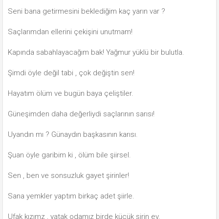
Seni bana getirmesini beklediğim kaç yarın var ?
Saçlarımdan ellerini çekişini unutmam!
Kapında sabahlayacağım bak! Yağmur yüklü bir bulutla.
Şimdi öyle değil tabi , çok değiştin sen!
Hayatım ölüm ve bugün baya çeliştiler.
Güneşimden daha değerliydi saçlarının sarısı!
Uyandın mı ? Günaydın başkasının karısı.
Şuan öyle garibim ki , ölüm bile şiirsel.
Sen , ben ve sonsuzluk gayet şirinler!
Sana yemkler yaptım birkaç adet şiirle.
Ufak kızımz , yatak odamız birde küçük şirin ev.