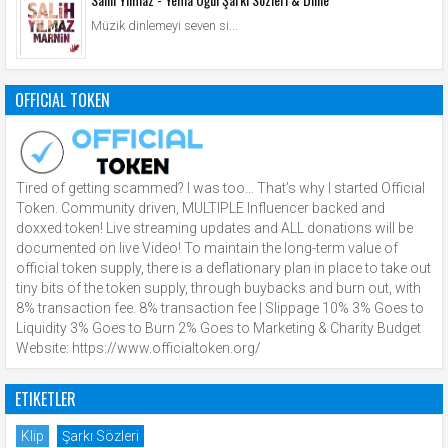
Müzik dinlemeyi seven si...
OFFICIAL TOKEN
Tired of getting scammed? I was too… That’s why I started Official
Token. Community driven, MULTIPLE Influencer backed and
doxxed token! Live streaming updates and ALL donations will be
documented on live Video! To maintain the long-term value of
official token supply, there is a deflationary plan in place to take out
tiny bits of the token supply, through buybacks and burn out, with
8% transaction fee. 8% transaction fee | Slippage 10% 3% Goes to
Liquidity 3% Goes to Burn 2% Goes to Marketing & Charity Budget
Website: https://www.officialtoken.org/
ETIKETLER
Klip
Şarkı Sözleri