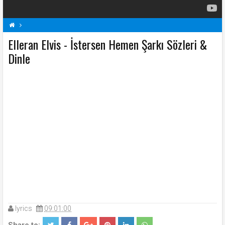
Elleran Elvis - İstersen Hemen Şarkı Sözleri &
E
Elleran Elvis Şarkı Sözleri
İstersen Hemen Şarkı Sözleri
Şarkı Sözleri
Dinle
lyrics
09:01:00