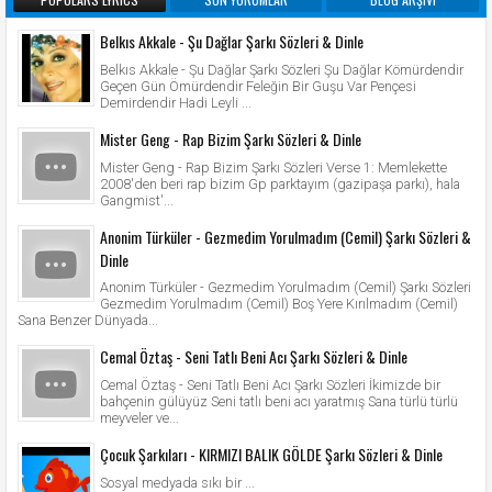
Belkıs Akkale - Şu Dağlar Şarkı Sözleri & Dinle
Belkıs Akkale - Şu Dağlar Şarkı Sözleri Şu Dağlar Kömürdendir
Geçen Gün Ömürdendir Feleğin Bir Guşu Var Pençesi
Demirdendir Hadi Leyli ...
Mister Geng - Rap Bizim Şarkı Sözleri & Dinle
Mister Geng - Rap Bizim Şarkı Sözleri Verse 1: Memlekette
2008'den beri rap bizim Gp parktayım (gazipaşa parkı), hala
Gangmist'...
Anonim Türküler - Gezmedim Yorulmadım (Cemil) Şarkı Sözleri &
Dinle
Anonim Türküler - Gezmedim Yorulmadım (Cemil) Şarkı Sözleri
Gezmedim Yorulmadım (Cemil) Boş Yere Kırılmadım (Cemil)
Sana Benzer Dünyada...
Cemal Öztaş - Seni Tatlı Beni Acı Şarkı Sözleri & Dinle
Cemal Öztaş - Seni Tatlı Beni Acı Şarkı Sözleri İkimizde bir
bahçenin gülüyüz Seni tatlı beni acı yaratmış Sana türlü türlü
meyveler ve...
Çocuk Şarkıları - KIRMIZI BALIK GÖLDE Şarkı Sözleri & Dinle
Sosyal medyada sıkı bir ...