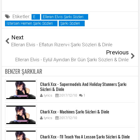
Etiketler:
E
Elleran Elvis Şarkı Sözleri
İstersen Hemen Şarkı Sözleri
Şarkı Sözleri
Next
Elleran Elvis - Eflatun Rizerv-i Şarkı Sözleri & Dinle
Previous
Elleran Elvis - Eylül Ayından Bir Gün Şarkı Sözleri & Dinle
BENZER ŞARKILAR
Charli Xcx - Supermodels And Holiday Stunners Şarkı
Sözleri & Dinle
lyrics
2017/12/10
1
Charli Xcx - Machines Şarkı Sözleri & Dinle
lyrics
2017/12/10
Charli Xcx - I'll Teach You A Lesson Şarkı Sözleri & Dinle