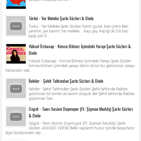
Türkü - Yar Meleke Şarkı Sözleri & Dinle
Türkü - Yar Meleke Şarkı Sözleri Yarim güzel, ben çirkin Ben
yarimin, yar benim Yar meleke … Kaşı yay, kirpiği ok Dili bal,
aşığı çok G...
Yüksel Özkasap - Kimse Bilmez İçimdeki Yarayı Şarkı Sözleri &
Dinle
Yüksel Özkasap - Kimse Bilmez İçimdeki Yarayı Şarkı Sözleri
Kimse bilmez içimdeki yarayı Senin olsun bu gönlümün sarayı
Yalvarıram ırak...
İlahiler - Şehit Tahtından Şarkı Sözleri & Dinle
İlahiler - Şehit Tahtından Şarkı Sözleri Şehit tahtında Rabbe
gülümser Ah binler ce canım olsaydı der Şehit tahtında Rabbe
gülümser Can...
Cegıd - Tanrı Sesimi Duymuyor (Ft. Şişman Muddy) Şarkı Sözleri
& Dinle
Cegıd - Tanrı Sesimi Duymuyor (Ft. Şişman Muddy) Şarkı
Sözleri JAGGED VERSE Belki saçlarım huzur içinde beyazlanır
diye Sürdürücem rap ...