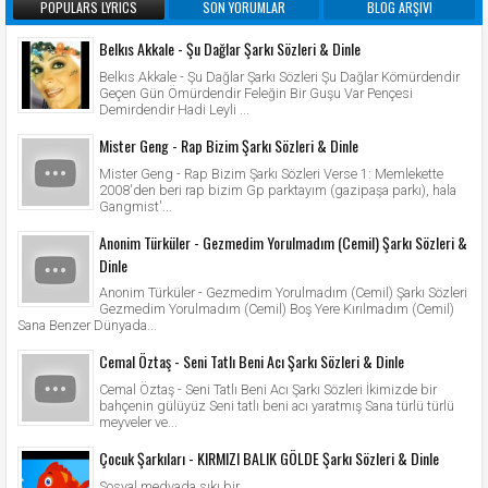
POPULARS LYRICS
SON YORUMLAR
BLOG ARŞIVI
Belkıs Akkale - Şu Dağlar Şarkı Sözleri & Dinle
Belkıs Akkale - Şu Dağlar Şarkı Sözleri Şu Dağlar Kömürdendir
Geçen Gün Ömürdendir Feleğin Bir Guşu Var Pençesi
Demirdendir Hadi Leyli ...
Mister Geng - Rap Bizim Şarkı Sözleri & Dinle
Mister Geng - Rap Bizim Şarkı Sözleri Verse 1: Memlekette
2008'den beri rap bizim Gp parktayım (gazipaşa parkı), hala
Gangmist'...
Anonim Türküler - Gezmedim Yorulmadım (Cemil) Şarkı Sözleri &
Dinle
Anonim Türküler - Gezmedim Yorulmadım (Cemil) Şarkı Sözleri
Gezmedim Yorulmadım (Cemil) Boş Yere Kırılmadım (Cemil)
Sana Benzer Dünyada...
Cemal Öztaş - Seni Tatlı Beni Acı Şarkı Sözleri & Dinle
Cemal Öztaş - Seni Tatlı Beni Acı Şarkı Sözleri İkimizde bir
bahçenin gülüyüz Seni tatlı beni acı yaratmış Sana türlü türlü
meyveler ve...
Çocuk Şarkıları - KIRMIZI BALIK GÖLDE Şarkı Sözleri & Dinle
Sosyal medyada sıkı bir ...