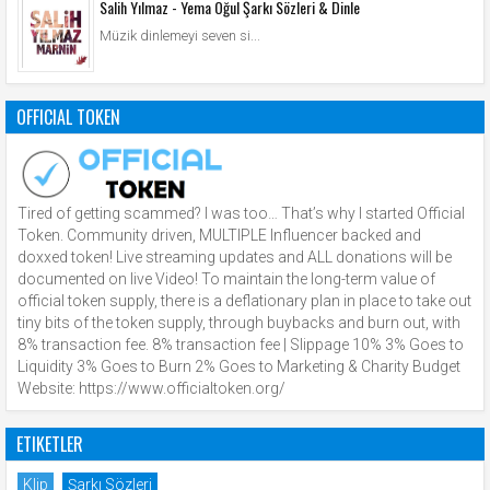
Salih Yılmaz - Yema Oğul Şarkı Sözleri & Dinle
Müzik dinlemeyi seven si...
OFFICIAL TOKEN
Tired of getting scammed? I was too… That’s why I started Official
Token. Community driven, MULTIPLE Influencer backed and
doxxed token! Live streaming updates and ALL donations will be
documented on live Video! To maintain the long-term value of
official token supply, there is a deflationary plan in place to take out
tiny bits of the token supply, through buybacks and burn out, with
8% transaction fee. 8% transaction fee | Slippage 10% 3% Goes to
Liquidity 3% Goes to Burn 2% Goes to Marketing & Charity Budget
Website: https://www.officialtoken.org/
ETIKETLER
Klip
Şarkı Sözleri