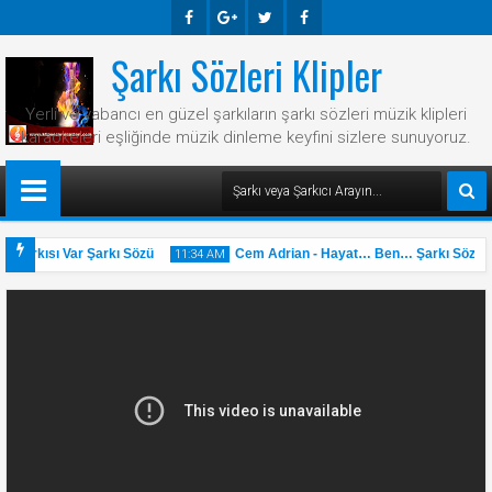
Şarkı Sözleri Klipler
Faceb
Googl
Twitte
Faceb
Ook
E-
R
Ook
Yerli ve yabancı en güzel şarkıların şarkı sözleri müzik klipleri
Plus
karaokeleri eşliğinde müzik dinleme keyfini sizlere sunuyoruz.
 Şarkısı Var Şarkı Sözü
Cem Adrian - Hayat… Ben… Şarkı Sözü
11:34 AM
31
May
2025