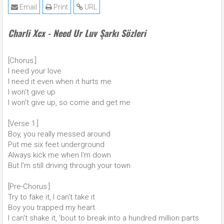
Email
Print
URL
Charli Xcx - Need Ur Luv Şarkı Sözleri
[Chorus:]
I need your love
I need it even when it hurts me
I won't give up
I won't give up, so come and get me
[Verse 1:]
Boy, you really messed around
Put me six feet underground
Always kick me when I'm down
But I'm still driving through your town
[Pre-Chorus:]
Try to fake it, I can't take it
Boy you trapped my heart
I can't shake it, 'bout to break into a hundred million parts