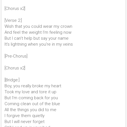
[Chorus x2]
[Verse 2:]
Wish that you could wear my crown
And feel the weight I'm feeling now
But I can't help but say your name
It's lightning when you're in my veins
[Pre-Chorus]
[Chorus x2]
[Bridge:]
Boy, you really broke my heart
Took my love and tore it up
But I'm coming back for you
Coming clean out of the blue
All the things you did to me
I forgive them quietly
But I will never forget