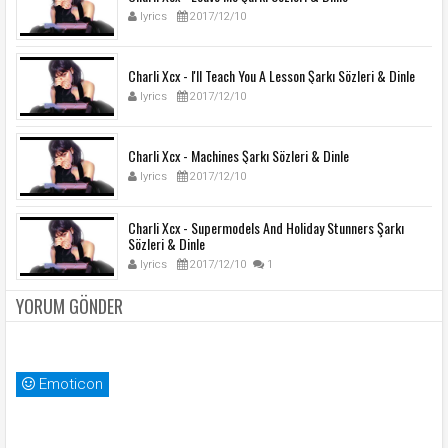
lyrics
2017/12/10
Charli Xcx - I'll Teach You A Lesson Şarkı Sözleri & Dinle
lyrics
2017/12/10
Charli Xcx - Machines Şarkı Sözleri & Dinle
lyrics
2017/12/10
Charli Xcx - Supermodels And Holiday Stunners Şarkı
Sözleri & Dinle
lyrics
2017/12/10
1
YORUM GÖNDER
Emoticon