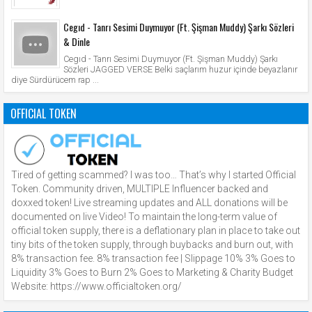
Cegıd - Tanrı Sesimi Duymuyor (Ft. Şişman Muddy) Şarkı Sözleri
& Dinle
Cegıd - Tanrı Sesimi Duymuyor (Ft. Şişman Muddy) Şarkı
Sözleri JAGGED VERSE Belki saçlarım huzur içinde beyazlanır
diye Sürdürücem rap ...
OFFICIAL TOKEN
Tired of getting scammed? I was too… That’s why I started Official
Token. Community driven, MULTIPLE Influencer backed and
doxxed token! Live streaming updates and ALL donations will be
documented on live Video! To maintain the long-term value of
official token supply, there is a deflationary plan in place to take out
tiny bits of the token supply, through buybacks and burn out, with
8% transaction fee. 8% transaction fee | Slippage 10% 3% Goes to
Liquidity 3% Goes to Burn 2% Goes to Marketing & Charity Budget
Website: https://www.officialtoken.org/