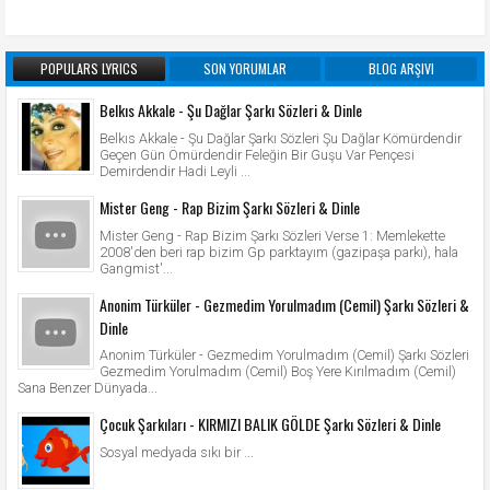
POPULARS LYRICS
SON YORUMLAR
BLOG ARŞIVI
Belkıs Akkale - Şu Dağlar Şarkı Sözleri & Dinle
Belkıs Akkale - Şu Dağlar Şarkı Sözleri Şu Dağlar Kömürdendir
Geçen Gün Ömürdendir Feleğin Bir Guşu Var Pençesi
Demirdendir Hadi Leyli ...
Mister Geng - Rap Bizim Şarkı Sözleri & Dinle
Mister Geng - Rap Bizim Şarkı Sözleri Verse 1: Memlekette
2008'den beri rap bizim Gp parktayım (gazipaşa parkı), hala
Gangmist'...
Anonim Türküler - Gezmedim Yorulmadım (Cemil) Şarkı Sözleri &
Dinle
Anonim Türküler - Gezmedim Yorulmadım (Cemil) Şarkı Sözleri
Gezmedim Yorulmadım (Cemil) Boş Yere Kırılmadım (Cemil)
Sana Benzer Dünyada...
Çocuk Şarkıları - KIRMIZI BALIK GÖLDE Şarkı Sözleri & Dinle
Sosyal medyada sıkı bir ...