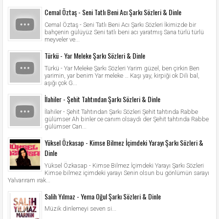
Cemal Öztaş - Seni Tatlı Beni Acı Şarkı Sözleri & Dinle
Cemal Öztaş - Seni Tatlı Beni Acı Şarkı Sözleri İkimizde bir
bahçenin gülüyüz Seni tatlı beni acı yaratmış Sana türlü türlü
meyveler ve...
Türkü - Yar Meleke Şarkı Sözleri & Dinle
Türkü - Yar Meleke Şarkı Sözleri Yarim güzel, ben çirkin Ben
yarimin, yar benim Yar meleke … Kaşı yay, kirpiği ok Dili bal,
aşığı çok G...
İlahiler - Şehit Tahtından Şarkı Sözleri & Dinle
İlahiler - Şehit Tahtından Şarkı Sözleri Şehit tahtında Rabbe
gülümser Ah binler ce canım olsaydı der Şehit tahtında Rabbe
gülümser Can...
Yüksel Özkasap - Kimse Bilmez İçimdeki Yarayı Şarkı Sözleri &
Dinle
Yüksel Özkasap - Kimse Bilmez İçimdeki Yarayı Şarkı Sözleri
Kimse bilmez içimdeki yarayı Senin olsun bu gönlümün sarayı
Yalvarıram ırak...
Salih Yılmaz - Yema Oğul Şarkı Sözleri & Dinle
Müzik dinlemeyi seven si...