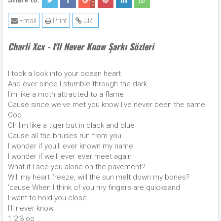
Share to:
0
Email
Print
URL
Charli Xcx - I'll Never Know Şarkı Sözleri
I took a look into your ocean heart
And ever since I stumble through the dark.
I'm like a moth attracted to a flame
Cause since we've met you know I've never been the same
Ooo
Oh I'm like a tiger but in black and blue
Cause all the bruises run from you
I wonder if you'll ever known my name
I wonder if we'll ever ever meet again
What if I see you alone on the pavement?
Will my heart freeze, will the sun melt down my bones?
'cause When I think of you my fingers are quicksand
I want to hold you close
I'll never know
1 2 3 oo