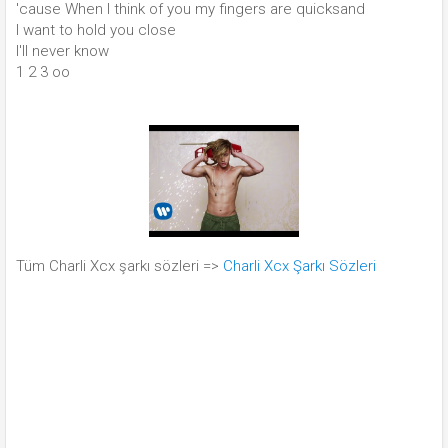
'cause When I think of you my fingers are quicksand
I want to hold you close
I'll never know
1 2 3 oo
Tüm Charli Xcx şarkı sözleri =>
Charli Xcx Şarkı Sözleri